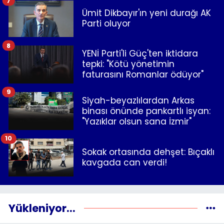
7
Ümit Dikbayır'ın yeni durağı AK
Parti oluyor
8
YENİ Parti'li Güç'ten iktidara
tepki: "Kötü yönetimin
faturasını Romanlar ödüyor"
9
Siyah-beyazlılardan Arkas
binası önünde pankartlı isyan:
"Yazıklar olsun sana İzmir"
10
Sokak ortasında dehşet: Bıçaklı
kavgada can verdi!
Yükleniyor...