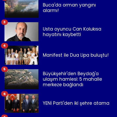
Buca'da orman yangını
alarmı!
3
Usta oyuncu Can Kolukısa
hayatını kaybetti
4
Manifest ile Dua Lipa buluştu!
5
Büyükşehir'den Beydağ'a
ulaşım hamlesi: 5 mahalle
merkeze bağlandı
6
YENİ Parti'den iki şehre atama