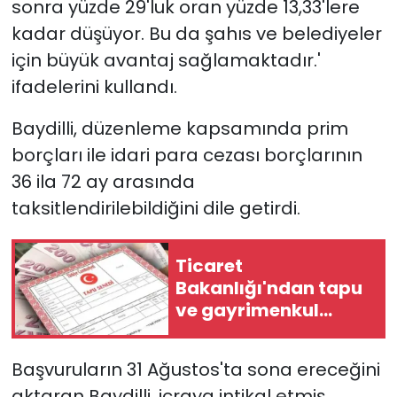
sonra yüzde 29'luk oran yüzde 13,33'lere
kadar düşüyor. Bu da şahıs ve belediyeler
için büyük avantaj sağlamaktadır.'
ifadelerini kullandı.
Baydilli, düzenleme kapsamında prim
borçları ile idari para cezası borçlarının
36 ila 72 ay arasında
taksitlendirilebildiğini dile getirdi.
Ticaret
Bakanlığı'ndan tapu
ve gayrimenkul
kararı
Başvuruların 31 Ağustos'ta sona ereceğini
aktaran Baydilli, icraya intikal etmiş