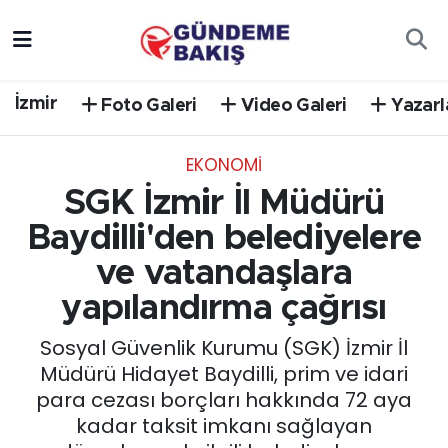
Ankara
Nöbetçi Eczaneler
İzmir
Foto Galeri
Video Galeri
Yazarl
Bilim Teknoloji
Hava Durumu
EKONOMİ
DÜNYA
Trafik Durumu
SGK İzmir İl Müdürü
EGE
Süper Lig Puan Durumu ve Fikstür
Baydilli'den belediyelere
ve vatandaşlara
EĞİTİM
Tüm Manşetler
yapılandırma çağrısı
EKONOMİ
Son Dakika Haberleri
Sosyal Güvenlik Kurumu (SGK) İzmir İl
Müdürü Hidayet Baydilli, prim ve idari
English News
Haber Arşivi
para cezası borçları hakkında 72 aya
kadar taksit imkanı sağlayan
GÜNCEL