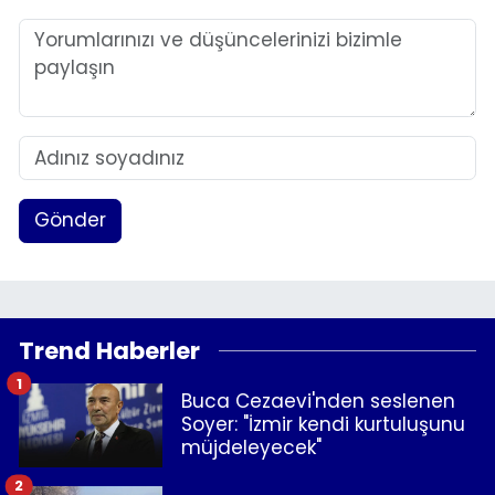
Gönder
Trend Haberler
1
Buca Cezaevi'nden seslenen
Soyer: "İzmir kendi kurtuluşunu
müjdeleyecek"
2