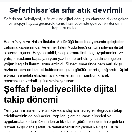
Seferihisar'da sıfır atık devrimi!
KÜLTÜR SANAT
Seferihisar Belediyesi, sıfır atık ve dijital dönüşüm alanında dikkat çeken
bir projeyi hayata geçirerek kamu hizmetlerinde çevreci bir dönemin
MAGAZİN
kapısını araladı.
POLİTİKA
Basın Yayın ve Halkla İlişkiler Müdürlüğü koordinasyonunda geliştirilen
çalışma kapsamında, Veteriner İşleri Müdürlüğü’nün tüm işleyişi dijital
sisteme taşındı. Hayvan takibi, sağlık kontrolleri, ilaç uygulamaları ve
SAĞLIK
yatış süreçlerini kapsayan yeni yazılım ile birlikte, yıllardır süregelen
yoğun kağıt kullanımı sona erdirildi. Sistem sayesinde hem veri akışı
Siyaset
hızlandı hem de hizmet kalitesinde gözle görülür bir artış sağlandı. Dijital
altyapı, sahadaki ekiplerin anlık veri erişimini mümkün kılarak
operasyonel verimliliği üst seviyeye taşıdı.
SPOR
Şeffaf belediyecilikte dijital
takip dönemi
TEKNOLOJİ
Yeni yazılım sistemiyle birlikte vatandaşların süreçleri doğrudan takip
Yaşam
edebilmesinin de önü açıldı. Yapılan işlemler, kayıt süreçleri ve
uygulamalar sistem üzerinden anlık olarak görüntülenebilir hale gelirken,
hizmet akışı daha şeffaf ve denetlenebilir bir yapıya kavuştu. Dijital
YEREL POLİTİKA