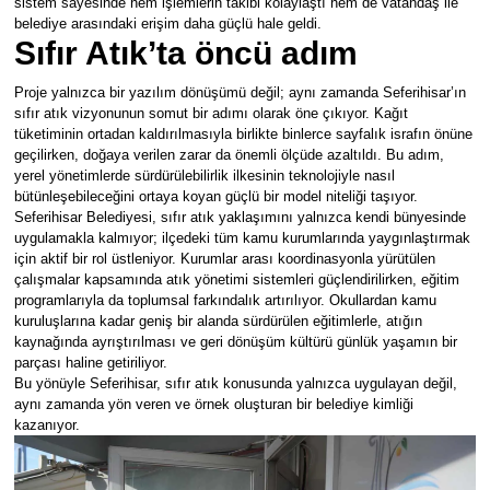
sistem sayesinde hem işlemlerin takibi kolaylaştı hem de vatandaş ile
belediye arasındaki erişim daha güçlü hale geldi.
Sıfır Atık’ta öncü adım
YEREL YÖNETİMLER
Proje yalnızca bir yazılım dönüşümü değil; aynı zamanda Seferihisar’ın
Yurt
sıfır atık vizyonunun somut bir adımı olarak öne çıkıyor. Kağıt
tüketiminin ortadan kaldırılmasıyla birlikte binlerce sayfalık israfın önüne
geçilirken, doğaya verilen zarar da önemli ölçüde azaltıldı. Bu adım,
yerel yönetimlerde sürdürülebilirlik ilkesinin teknolojiyle nasıl
bütünleşebileceğini ortaya koyan güçlü bir model niteliği taşıyor.
Seferihisar Belediyesi, sıfır atık yaklaşımını yalnızca kendi bünyesinde
uygulamakla kalmıyor; ilçedeki tüm kamu kurumlarında yaygınlaştırmak
için aktif bir rol üstleniyor. Kurumlar arası koordinasyonla yürütülen
çalışmalar kapsamında atık yönetimi sistemleri güçlendirilirken, eğitim
programlarıyla da toplumsal farkındalık artırılıyor. Okullardan kamu
kuruluşlarına kadar geniş bir alanda sürdürülen eğitimlerle, atığın
kaynağında ayrıştırılması ve geri dönüşüm kültürü günlük yaşamın bir
parçası haline getiriliyor.
Bu yönüyle Seferihisar, sıfır atık konusunda yalnızca uygulayan değil,
aynı zamanda yön veren ve örnek oluşturan bir belediye kimliği
kazanıyor.