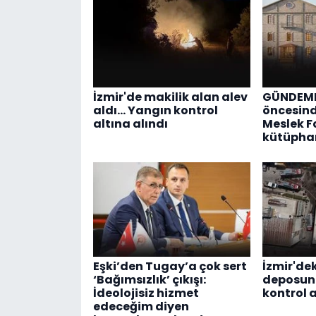
İzmir'de makilik alan alev
GÜNDEME
aldı... Yangın kontrol
öncesinde
altına alındı
Meslek F
kütüpha
Eşki’den Tugay’a çok sert
İzmir'de
‘Bağımsızlık’ çıkışı:
deposun
İdeolojisiz hizmet
kontrol a
edeceğim diyen