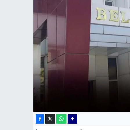
KÜLTÜR SANAT
MAGAZİN
POLİTİKA
SAĞLIK
Siyaset
SPOR
TEKNOLOJİ
Yaşam
YEREL POLİTİKA