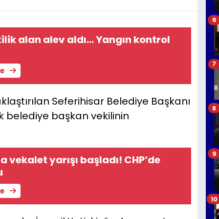
6
lik alan alev aldı... Yangın kontrol
7
le
aştırılan Seferihisar Belediye Başkanı
8
ek belediye başkan vekilinin
9
da vekalet yarışı başladı! CHP’de
u
le
10