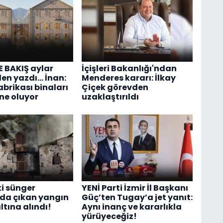
 BAKIŞ aylar
İçişleri Bakanlığı'ndan
n yazdı... İnan:
Menderes kararı: İlkay
abrikası binaları
Çiçek görevden
ne oluyor
uzaklaştırıldı
ki sünger
YENİ Parti İzmir İl Başkanı
da çıkan yangın
Güç’ten Tugay’a jet yanıt:
ltına alındı!
Aynı inanç ve kararlıkla
yürüyeceğiz!