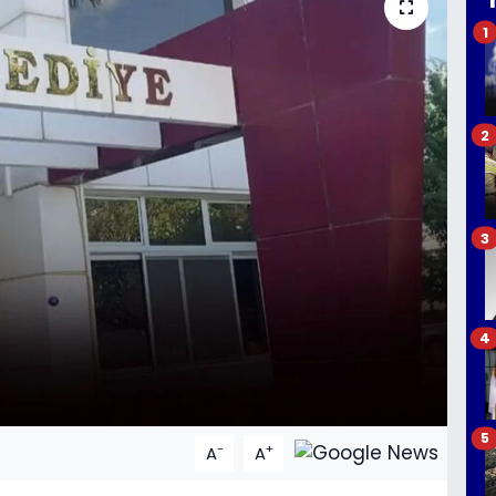
1
2
3
4
5
-
+
A
A