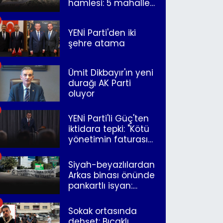
hamlesi: 5 mahalle
merkeze bağlandı
YENİ Parti'den iki
şehre atama
Ümit Dikbayır'ın yeni
durağı AK Parti
oluyor
YENİ Parti'li Güç'ten
iktidara tepki: "Kötü
yönetimin faturasını
Romanlar ödüyor"
Siyah-beyazlılardan
Arkas binası önünde
pankartlı isyan:
"Yazıklar olsun sana
İzmir"
Sokak ortasında
dehşet: Bıçaklı