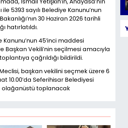
amada, İsmail Yetişkin’in, Anayasa’nın
ı ile 5393 sayılı Belediye Kanunu’nun
Bakanlığı’nın 30 Haziran 2026 tarihli
 hatırlatıldı.
ye Kanunu’nun 45’inci maddesi
e Başkan Vekili’nin seçilmesi amacıyla
plantıya çağrıldığı bildirildi.
Meclisi, başkan vekilini seçmek üzere 6
 10.00’da Seferihisar Belediyesi
a olağanüstü toplanacak