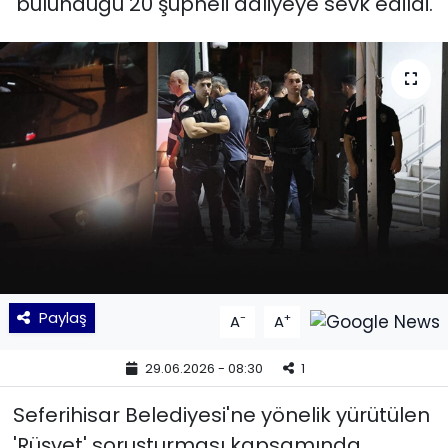
bulunduğu 20 şüpheli adliyeye sevk edildi.
KÜLTÜR SANAT
MAGAZİN
POLİTİKA
SAĞLIK
Siyaset
SPOR
Paylaş
-
+
A
A
TEKNOLOJİ
29.06.2026 - 08:30
1
Yaşam
Seferihisar Belediyesi'ne yönelik yürütülen
'Rüşvet' soruşturması kapsamında
YEREL POLİTİKA