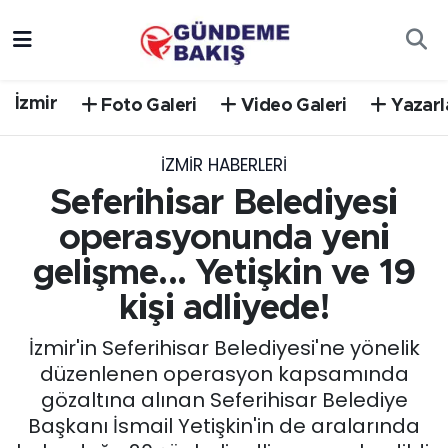
Ankara
Nöbetçi Eczaneler
İzmir
Foto Galeri
Video Galeri
Yazarl
Bilim Teknoloji
Hava Durumu
İZMIR HABERLERI
DÜNYA
Trafik Durumu
Seferihisar Belediyesi
EGE
Süper Lig Puan Durumu ve Fikstür
operasyonunda yeni
gelişme... Yetişkin ve 19
EĞİTİM
Tüm Manşetler
kişi adliyede!
EKONOMİ
Son Dakika Haberleri
İzmir'in Seferihisar Belediyesi'ne yönelik
düzenlenen operasyon kapsamında
English News
Haber Arşivi
gözaltına alınan Seferihisar Belediye
Başkanı İsmail Yetişkin'in de aralarında
GÜNCEL