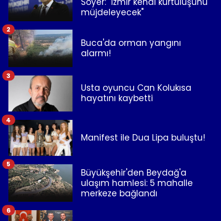
Soyer: "İzmir kendi kurtuluşunu
müjdeleyecek"
2
Buca'da orman yangını
alarmı!
3
Usta oyuncu Can Kolukısa
hayatını kaybetti
4
Manifest ile Dua Lipa buluştu!
5
Büyükşehir'den Beydağ'a
ulaşım hamlesi: 5 mahalle
merkeze bağlandı
6