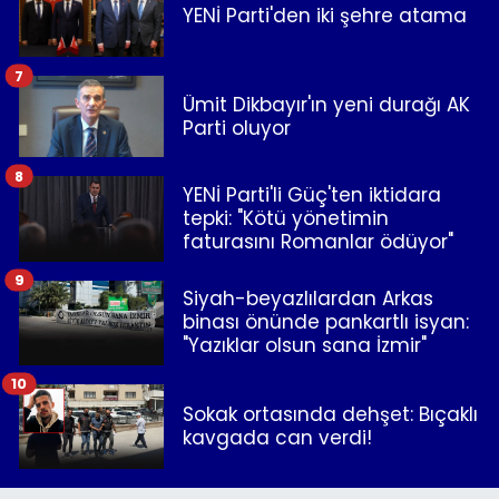
YENİ Parti'den iki şehre atama
7
Ümit Dikbayır'ın yeni durağı AK
Parti oluyor
8
YENİ Parti'li Güç'ten iktidara
tepki: "Kötü yönetimin
faturasını Romanlar ödüyor"
9
Siyah-beyazlılardan Arkas
binası önünde pankartlı isyan:
"Yazıklar olsun sana İzmir"
10
Sokak ortasında dehşet: Bıçaklı
kavgada can verdi!