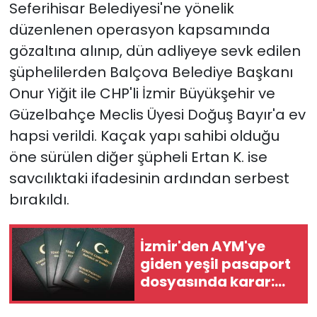
Seferihisar Belediyesi'ne yönelik
düzenlenen operasyon kapsamında
gözaltına alınıp, dün adliyeye sevk edilen
şüphelilerden Balçova Belediye Başkanı
Onur Yiğit ile CHP'li İzmir Büyükşehir ve
Güzelbahçe Meclis Üyesi Doğuş Bayır'a ev
hapsi verildi. Kaçak yapı sahibi olduğu
öne sürülen diğer şüpheli Ertan K. ise
savcılıktaki ifadesinin ardından serbest
bırakıldı.
İzmir'den AYM'ye
giden yeşil pasaport
dosyasında karar:
Belediye başkanları
için şartlar