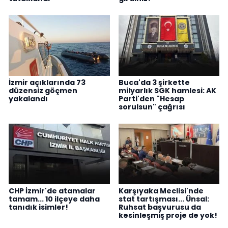
İzmir açıklarında 73
Buca'da 3 şirkette
düzensiz göçmen
milyarlık SGK hamlesi: AK
yakalandı
Parti'den "Hesap
sorulsun" çağrısı
CHP İzmir'de atamalar
Karşıyaka Meclisi'nde
tamam... 10 ilçeye daha
stat tartışması... Ünsal:
tanıdık isimler!
Ruhsat başvurusu da
kesinleşmiş proje de yok!