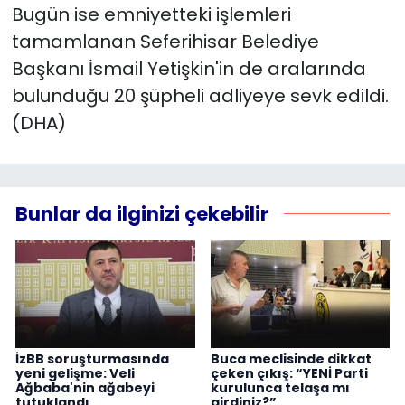
Bugün ise emniyetteki işlemleri
değişmedi
tamamlanan Seferihisar Belediye
Başkanı İsmail Yetişkin'in de aralarında
bulunduğu 20 şüpheli adliyeye sevk edildi.
(DHA)
Bunlar da ilginizi çekebilir
İzBB soruşturmasında
Buca meclisinde dikkat
yeni gelişme: Veli
çeken çıkış: “YENİ Parti
Ağbaba'nin ağabeyi
kurulunca telaşa mı
tutuklandı
girdiniz?”