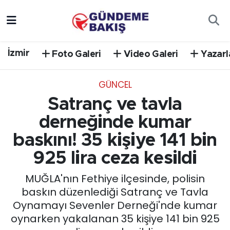
Ankara
Nöbetçi Eczaneler
İzmir
Foto Galeri
Video Galeri
Yazarl
Bilim Teknoloji
Hava Durumu
GÜNCEL
DÜNYA
Trafik Durumu
Satranç ve tavla
EGE
Süper Lig Puan Durumu ve Fikstür
derneğinde kumar
baskını! 35 kişiye 141 bin
EĞİTİM
Tüm Manşetler
925 lira ceza kesildi
EKONOMİ
Son Dakika Haberleri
MUĞLA'nın Fethiye ilçesinde, polisin
baskın düzenlediği Satranç ve Tavla
English News
Haber Arşivi
Oynamayı Sevenler Derneği'nde kumar
oynarken yakalanan 35 kişiye 141 bin 925
GÜNCEL