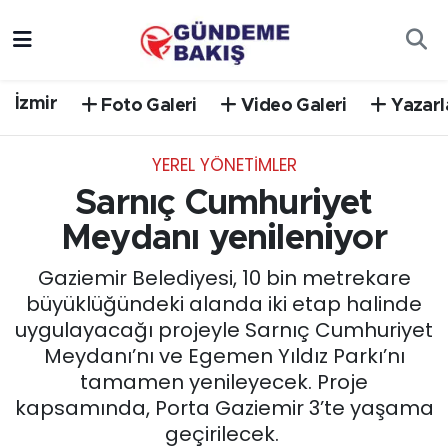
Ankara
Nöbetçi Eczaneler
İzmir
Foto Galeri
Video Galeri
Yazarl
Bilim Teknoloji
Hava Durumu
YEREL YÖNETİMLER
DÜNYA
Trafik Durumu
Sarnıç Cumhuriyet
EGE
Süper Lig Puan Durumu ve Fikstür
Meydanı yenileniyor
Gaziemir Belediyesi, 10 bin metrekare
EĞİTİM
Tüm Manşetler
büyüklüğündeki alanda iki etap halinde
uygulayacağı projeyle Sarnıç Cumhuriyet
EKONOMİ
Son Dakika Haberleri
Meydanı’nı ve Egemen Yıldız Parkı’nı
tamamen yenileyecek. Proje
English News
Haber Arşivi
kapsamında, Porta Gaziemir 3’te yaşama
geçirilecek.
GÜNCEL