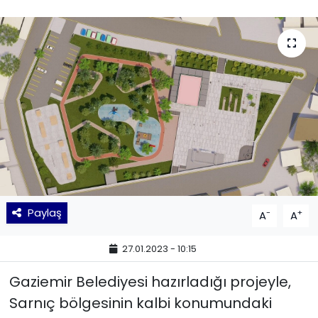
KÜLTÜR SANAT
MAGAZİN
POLİTİKA
SAĞLIK
Siyaset
SPOR
Paylaş
-
+
A
A
TEKNOLOJİ
27.01.2023 - 10:15
Yaşam
Gaziemir Belediyesi hazırladığı projeyle,
Sarnıç bölgesinin kalbi konumundaki
YEREL POLİTİKA