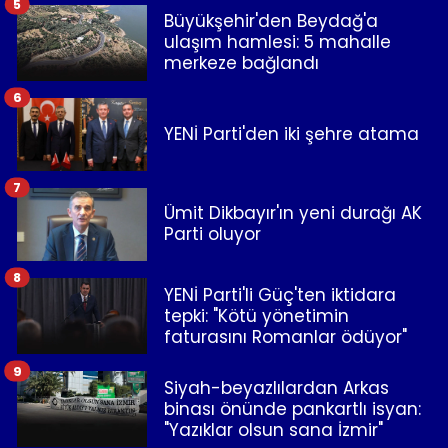
5
Büyükşehir'den Beydağ'a
ulaşım hamlesi: 5 mahalle
merkeze bağlandı
6
YENİ Parti'den iki şehre atama
7
Ümit Dikbayır'ın yeni durağı AK
Parti oluyor
8
YENİ Parti'li Güç'ten iktidara
tepki: "Kötü yönetimin
faturasını Romanlar ödüyor"
9
Siyah-beyazlılardan Arkas
binası önünde pankartlı isyan:
"Yazıklar olsun sana İzmir"