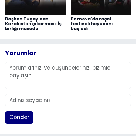
Başkan Tugay'dan
Bornova'da reçel
Kazakistan çıkarması: İş
festivali heyecanı
birliği masada
başladı
Yorumlar
Gönder