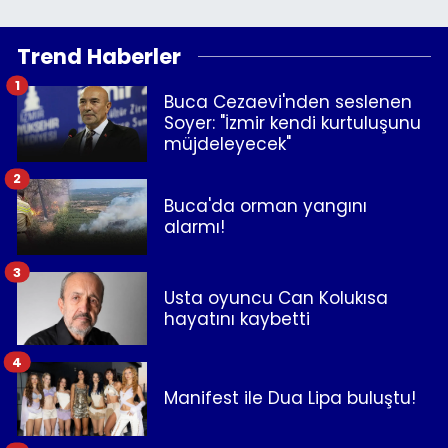
Trend Haberler
1
Buca Cezaevi'nden seslenen
Soyer: "İzmir kendi kurtuluşunu
müjdeleyecek"
2
Buca'da orman yangını
alarmı!
3
Usta oyuncu Can Kolukısa
hayatını kaybetti
4
Manifest ile Dua Lipa buluştu!