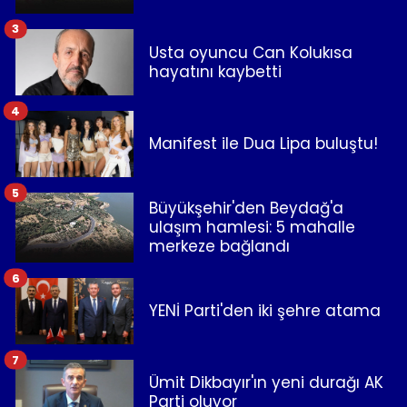
3
Usta oyuncu Can Kolukısa
hayatını kaybetti
4
Manifest ile Dua Lipa buluştu!
5
Büyükşehir'den Beydağ'a
ulaşım hamlesi: 5 mahalle
merkeze bağlandı
6
YENİ Parti'den iki şehre atama
7
Ümit Dikbayır'ın yeni durağı AK
Parti oluyor