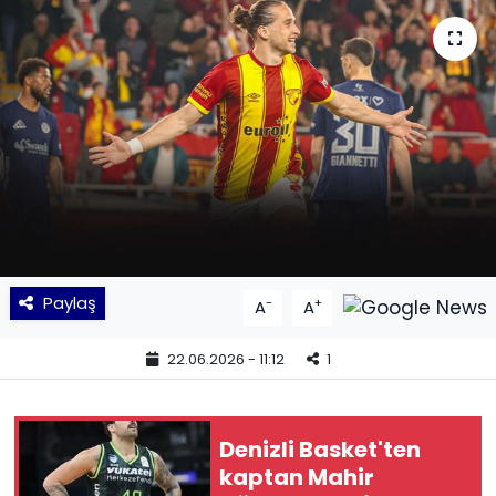
KÜLTÜR SANAT
MAGAZİN
POLİTİKA
SAĞLIK
Siyaset
Paylaş
-
+
A
A
SPOR
22.06.2026 - 11:12
1
TEKNOLOJİ
Yaşam
Denizli Basket'ten
kaptan Mahir
YEREL POLİTİKA