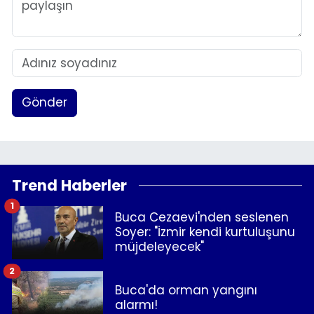
Gönder
Trend Haberler
1
Buca Cezaevi'nden seslenen
Soyer: "İzmir kendi kurtuluşunu
müjdeleyecek"
2
Buca'da orman yangını
alarmı!