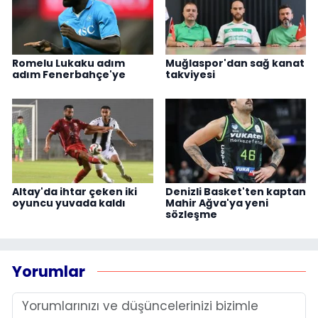
Romelu Lukaku adım
Muğlaspor'dan sağ kanat
adım Fenerbahçe'ye
takviyesi
Altay'da ihtar çeken iki
Denizli Basket'ten kaptan
oyuncu yuvada kaldı
Mahir Ağva'ya yeni
sözleşme
Yorumlar