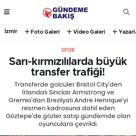
Ankara
Nöbetçi Eczaneler
İzmir
Foto Galeri
Video Galeri
Yazarl
Bilim Teknoloji
Hava Durumu
SPOR
DÜNYA
Trafik Durumu
Sarı-kırmızılılarda büyük
EGE
Süper Lig Puan Durumu ve Fikstür
transfer trafiği!
Transferde golcüler Bristol City'den
EĞİTİM
Tüm Manşetler
İrlandalı Sinclair Armstrong ve
Gremio'dan Brezilyalı Andre Henrique'yi
EKONOMİ
Son Dakika Haberleri
resmen kadrosuna dahil eden
Göztepe'de gözler satışı gündemde olan
English News
Haber Arşivi
oyunculara çevrildi.
GÜNCEL