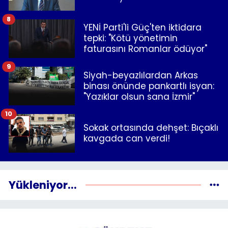
8
YENİ Parti'li Güç'ten iktidara
tepki: "Kötü yönetimin
faturasını Romanlar ödüyor"
9
Siyah-beyazlılardan Arkas
binası önünde pankartlı isyan:
"Yazıklar olsun sana İzmir"
10
Sokak ortasında dehşet: Bıçaklı
kavgada can verdi!
Yükleniyor...