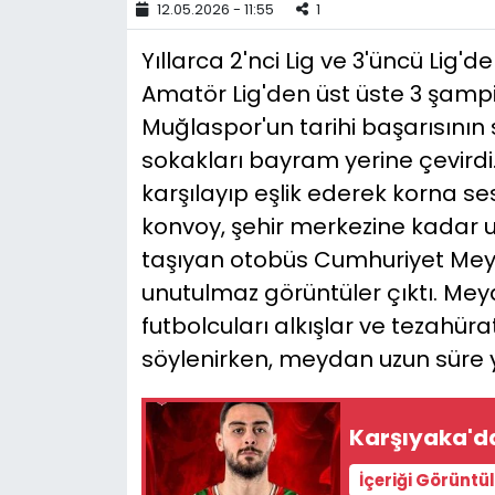
12.05.2026 - 11:55
1
YEREL YÖNETİMLER
Yıllarca 2'nci Lig ve 3'üncü Lig'd
Amatör Lig'den üst üste 3 şampiy
Yurt
Muğlaspor'un tarihi başarısının s
sokakları bayram yerine çevirdi
karşılayıp eşlik ederek korna ses
konvoy, şehir merkezine kadar u
taşıyan otobüs Cumhuriyet Meyd
unutulmaz görüntüler çıktı. Mey
futbolcuları alkışlar ve tezahüra
söylenirken, meydan uzun süre 
Karşıyaka'd
İçeriği Görüntü