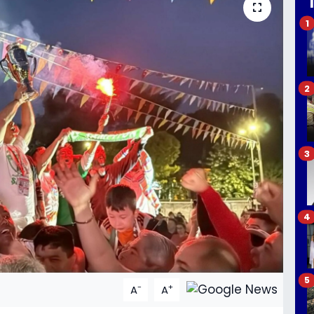
1
2
3
4
5
-
+
A
A