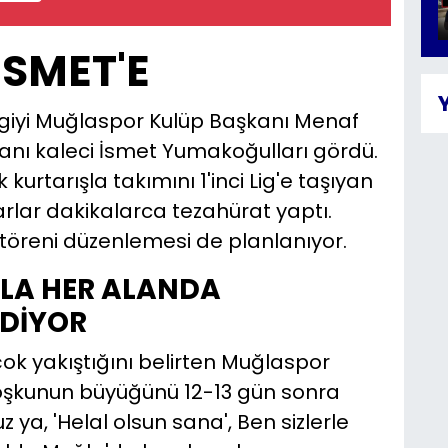
İSMET'E
lgiyi Muğlaspor Kulüp Başkanı Menaf
anı kaleci İsmet Yumakoğulları gördü.
k kurtarışla takımını 1'inci Lig'e taşıyan
arlar dakikalarca tezahürat yaptı.
töreni düzenlemesi de planlanıyor.
LA HER ALANDA
DİYOR
k yakıştığını belirten Muğlaspor
coşkunun büyüğünü 12-13 gün sonra
ya, 'Helal olsun sana', Ben sizlerle