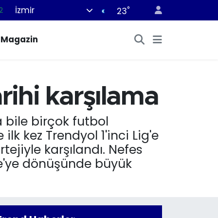
İzmir
°
23
5
8
Magazin
2
4
1
ihi karşılama
 bile birçok futbol
lk kez Trendyol 1'inci Lig'e
jiyle karşılandı. Nefes
şe'ye dönüşünde büyük