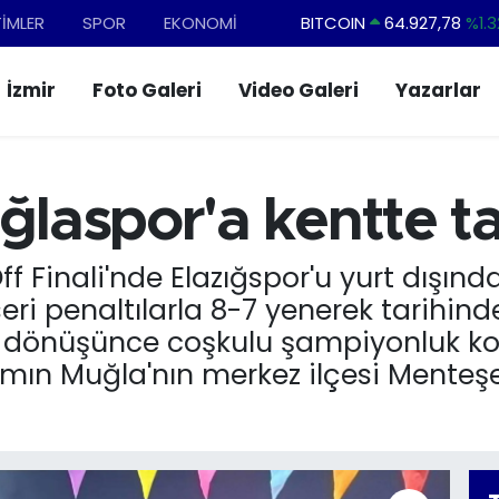
TİMLER
SPOR
EKONOMİ
DOLAR
47,5971
%0.0
EURO
55,1336
%0.1
İzmir
Foto Galeri
Video Galeri
Yazarlar
STERLİN
64,2534
%0.2
GRAM ALTIN
6527.85
%0.5
BİST100
13.703
%1
aspor'a kentte tar
f Finali'nde Elazığspor'u yurt dışında
 penaltılarla 8-7 yenerek tarihinde i
dönüşünce coşkulu şampiyonluk korte
kımın Muğla'nın merkez ilçesi Mente