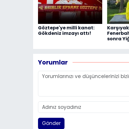
Göztepe'ye milli kanat:
Karşıya
Gökdeniz imzayı attı!
Fenerbah
sonra Yiğ
Yorumlar
Gönder