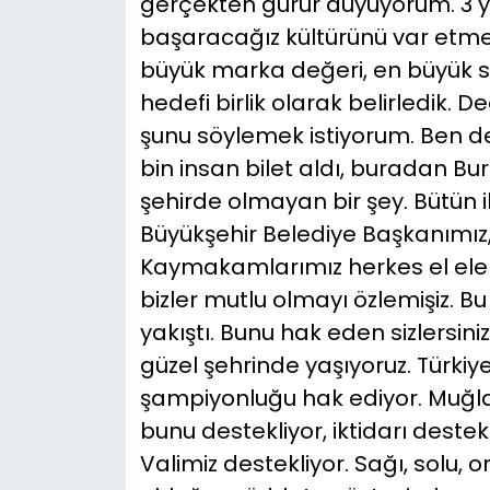
gerçekten gurur duyuyorum. 3 y
başaracağız kültürünü var etmey
büyük marka değeri, en büyük si
hedefi birlik olarak belirledik. Dedi
şunu söylemek istiyorum. Ben değ
bin insan bilet aldı, buradan Bur
şehirde olmayan bir şey. Bütün ik
Büyükşehir Belediye Başkanımız,
Kaymakamlarımız herkes el ele o
bizler mutlu olmayı özlemişiz. B
yakıştı. Bunu hak eden sizlersi
güzel şehrinde yaşıyoruz. Türkiy
şampiyonluğu hak ediyor. Muğla
bunu destekliyor, iktidarı destek
Valimiz destekliyor. Sağı, solu, o