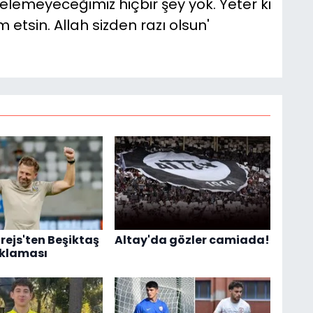
emeyeceğimiz hiçbir şey yok. Yeter ki
 etsin. Allah sizden razı olsun'
rejs'ten Beşiktaş
Altay'da gözler camiada!
ıklaması