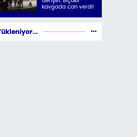
dehşet: Bıçaklı
kavgada can verdi!
Yükleniyor...