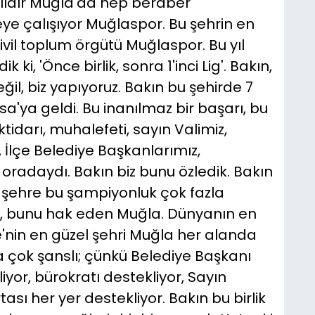
ıldır Muğla'da hep beraber
e çalışıyor Muğlaspor. Bu şehrin en
vil toplum örgütü Muğlaspor. Bu yıl
k ki, 'Önce birlik, sonra 1'inci Lig'. Bakın,
il, biz yapıyoruz. Bakın bu şehirde 7
sa'ya geldi. Bu inanılmaz bir başarı, bu
tidarı, muhalefeti, sayın Valimiz,
 İlçe Belediye Başkanlarımız,
radaydı. Bakın biz bunu özledik. Bakın
u şehre bu şampiyonluk çok fazla
niz, bunu hak eden Muğla. Dünyanın en
e'nin en güzel şehri Muğla her alanda
 çok şanslı; çünkü Belediye Başkanı
liyor, bürokratı destekliyor, Sayın
rtası her yer destekliyor. Bakın bu birlik