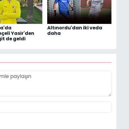
ka'da
Altınordu'dan iki veda
çeli Yasir'den
daha
it de geldi