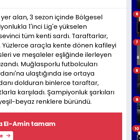
6
e yer alan, 3 sezon içinde Bölgesel
onlukla 1'inci Lig'e yükselen
evinci tüm kenti sardı. Taraftarlar,
7
. Yüzlerce araçla kente dönen kafileyi
leri ve meşaleler eşliğinde ilerleyen
zandı. Muğlasporlu futbolcuları
8
anı'na ulaştığında ise ortaya
danı dolduran binlerce taraftar,
tlarla karşıladı. Şampiyonluk şarkıları
9
yeşil-beyaz renklere büründü.
a El-Amin tamam
10
le