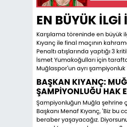
EN BÜYÜK İLGİ 
Karşılama töreninde en büyük i
Kıyanç ile final maçının kahram
Penaltı atışlarında yaptığı 3 kriti
İsmet Yumakoğulları için taraft
Muğlaspor'un ayrı şampiyonluk 
BAŞKAN KIYANÇ: MUĞ
ŞAMPİYONLUĞU HAK E
Şampiyonluğun Muğla şehrine ço
Başkanı Menaf Kıyanç, 'Biz bu 
beraber yaşayacağız. Diyorsunuz 