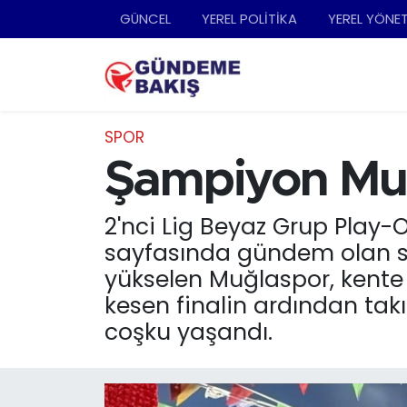
GÜNCEL
YEREL POLİTİKA
YEREL YÖNE
Ankara
Nöbetçi Eczaneler
Bilim Teknoloji
Hava Durumu
SPOR
DÜNYA
Trafik Durumu
Şampiyon Muğl
EGE
Süper Lig Puan Durumu ve Fikstür
2'nci Lig Beyaz Grup Play-Of
sayfasında gündem olan seri
EĞİTİM
Tüm Manşetler
yükselen Muğlaspor, kente 
kesen finalin ardından ta
EKONOMİ
Son Dakika Haberleri
coşku yaşandı.
English News
Haber Arşivi
GÜNCEL