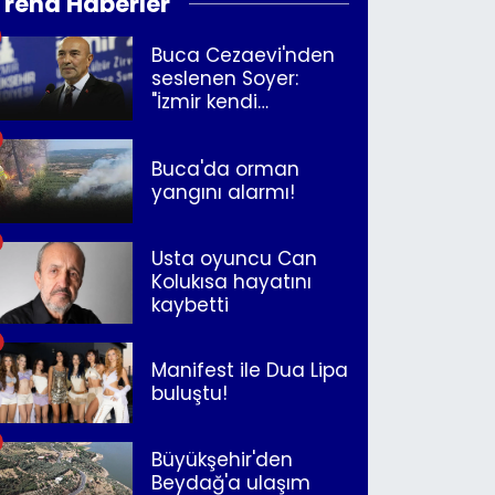
Trend Haberler
Buca Cezaevi'nden
seslenen Soyer:
"İzmir kendi
kurtuluşunu
müjdeleyecek"
Buca'da orman
yangını alarmı!
Usta oyuncu Can
Kolukısa hayatını
kaybetti
Manifest ile Dua Lipa
buluştu!
Büyükşehir'den
Beydağ'a ulaşım