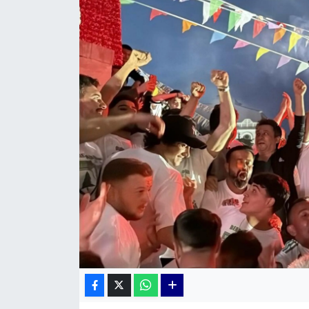
KÜLTÜR SANAT
MAGAZİN
POLİTİKA
SAĞLIK
Siyaset
SPOR
TEKNOLOJİ
Yaşam
YEREL POLİTİKA