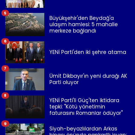
5
Büyükşehir'den Beydağ'a
ulaşım hamlesi: 5 mahalle
merkeze bağlandı
6
YENİ Parti'den iki şehre atama
7
Ümit Dikbayır'ın yeni durağı AK
Parti oluyor
8
YENİ Parti'li Güç'ten iktidara
tepki: "Kötü yönetimin
faturasını Romanlar ödüyor"
9
Siyah-beyazlılardan Arkas
binası önünde pankartlı isyan: