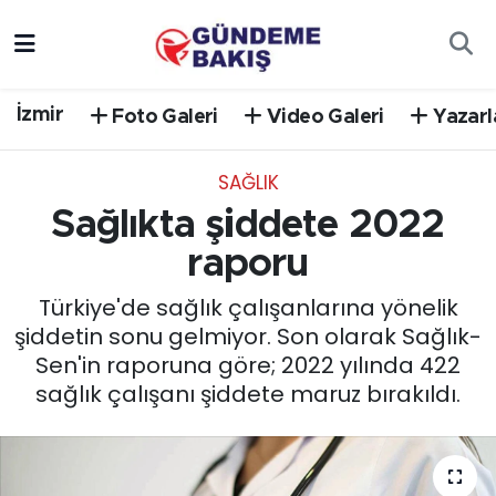
Ankara
Nöbetçi Eczaneler
İzmir
Foto Galeri
Video Galeri
Yazarl
Bilim Teknoloji
Hava Durumu
SAĞLIK
DÜNYA
Trafik Durumu
Sağlıkta şiddete 2022
EGE
Süper Lig Puan Durumu ve Fikstür
raporu
Türkiye'de sağlık çalışanlarına yönelik
EĞİTİM
Tüm Manşetler
şiddetin sonu gelmiyor. Son olarak Sağlık-
Sen'in raporuna göre; 2022 yılında 422
EKONOMİ
Son Dakika Haberleri
sağlık çalışanı şiddete maruz bırakıldı.
English News
Haber Arşivi
GÜNCEL