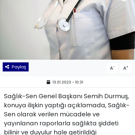
KÜLTÜR SANAT
MAGAZİN
POLİTİKA
SAĞLIK
Paylaş
-
+
A
A
Siyaset
13.01.2023 - 10:31
SPOR
Sağlık-Sen Genel Başkanı Semih Durmuş,
TEKNOLOJİ
konuya ilişkin yaptığı açıklamada, Sağlık-
Sen olarak verilen mücadele ve
Yaşam
yayınlanan raporlarla sağlıkta şiddeti
bilinir ve duyulur hale getirildiği
YEREL POLİTİKA