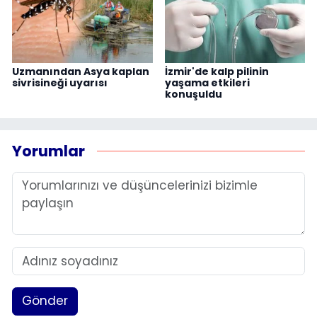
Uzmanından Asya kaplan
İzmir'de kalp pilinin
sivrisineği uyarısı
yaşama etkileri
konuşuldu
Yorumlar
Gönder