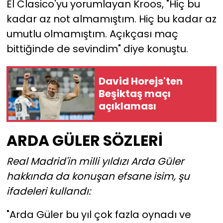
El Clasico'yu yorumlayan Kroos, "Hiç bu
kadar az not almamıştım. Hiç bu kadar az
YEREL YÖNETİMLER
umutlu olmamıştım. Açıkçası maç
bittiğinde de sevindim" diye konuştu.
Yurt
David Horejs'ten
Beşiktaş maçı
açıklaması
ARDA GÜLER SÖZLERİ
Real Madrid'in milli yıldızı Arda Güler
hakkında da konuşan efsane isim, şu
ifadeleri kullandı:
"Arda Güler bu yıl çok fazla oynadı ve