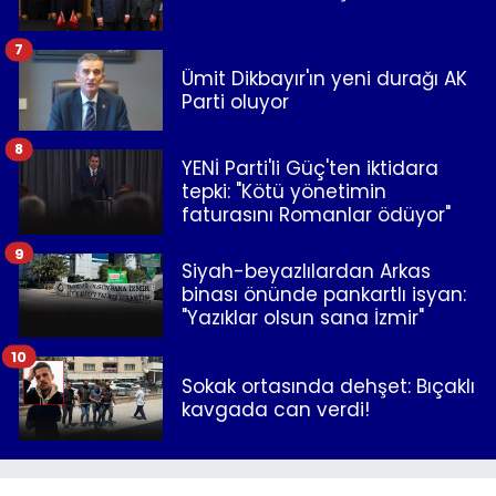
7
Ümit Dikbayır'ın yeni durağı AK
Parti oluyor
8
YENİ Parti'li Güç'ten iktidara
tepki: "Kötü yönetimin
faturasını Romanlar ödüyor"
9
Siyah-beyazlılardan Arkas
binası önünde pankartlı isyan:
"Yazıklar olsun sana İzmir"
10
Sokak ortasında dehşet: Bıçaklı
kavgada can verdi!