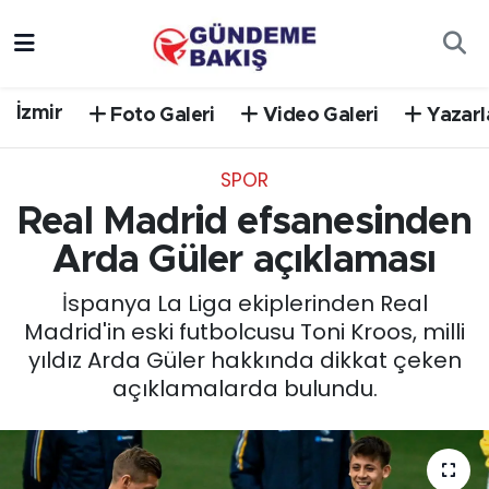
Ankara
Nöbetçi Eczaneler
İzmir
Foto Galeri
Video Galeri
Yazarl
Bilim Teknoloji
Hava Durumu
SPOR
DÜNYA
Trafik Durumu
Real Madrid efsanesinden
EGE
Süper Lig Puan Durumu ve Fikstür
Arda Güler açıklaması
İspanya La Liga ekiplerinden Real
EĞİTİM
Tüm Manşetler
Madrid'in eski futbolcusu Toni Kroos, milli
yıldız Arda Güler hakkında dikkat çeken
EKONOMİ
Son Dakika Haberleri
açıklamalarda bulundu.
English News
Haber Arşivi
GÜNCEL