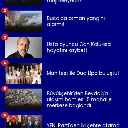
müjdeleyecek"
2
Buca'da orman yangını
alarmı!
3
Usta oyuncu Can Kolukısa
hayatını kaybetti
4
Manifest ile Dua Lipa buluştu!
5
Büyükşehir'den Beydağ'a
ulaşım hamlesi: 5 mahalle
merkeze bağlandı
6
YENİ Parti'den iki şehre atama