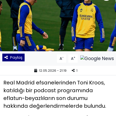
KÜLTÜR SANAT
MAGAZİN
POLİTİKA
SAĞLIK
Paylaş
-
+
A
A
Siyaset
12.05.2026 - 21:19
1
SPOR
Real Madrid efsanelerinden Toni Kroos,
TEKNOLOJİ
katıldığı bir podcast programında
eflatun-beyazlıların son durumu
Yaşam
hakkında değerlendirmelerde bulundu.
YEREL POLİTİKA