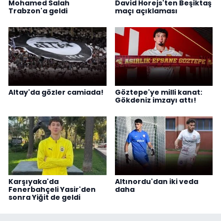
Mohamed Salah
David Horejs'ten Beşiktaş
Trabzon'a geldi
maçı açıklaması
Altay'da gözler camiada!
Göztepe'ye milli kanat:
Gökdeniz imzayı attı!
Karşıyaka'da
Altınordu'dan iki veda
Fenerbahçeli Yasir'den
daha
sonra Yiğit de geldi