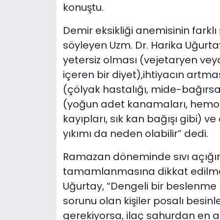
konuştu.
Demir eksikliği anemisinin fark
söyleyen Uzm. Dr. Harika Uğurta
yetersiz olması (vejetaryen vey
içeren bir diyet),ihtiyacın artma
(çölyak hastalığı, mide-bağırsak
(yoğun adet kanamaları, hemor
kayıpları, sık kan bağışı gibi) ve
yıkımı da neden olabilir” dedi.
Ramazan döneminde sıvı açığını
tamamlanmasına dikkat edilmesi
Uğurtay, “Dengeli bir beslenme h
sorunu olan kişiler posalı besinl
gerekiyorsa, ilaç sahurdan en a