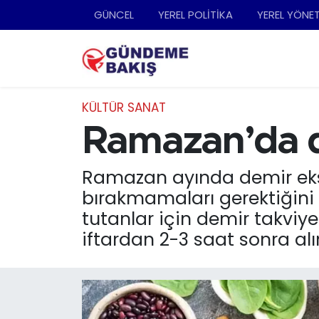
GÜNCEL
YEREL POLİTİKA
YEREL YÖNE
Ankara
Nöbetçi Eczaneler
Bilim Teknoloji
Hava Durumu
KÜLTÜR SANAT
DÜNYA
Trafik Durumu
Ramazan’da de
EGE
Süper Lig Puan Durumu ve Fikstür
Ramazan ayında demir eksik
bırakmamaları gerektiğini b
EĞİTİM
Tüm Manşetler
tutanlar için demir takviy
iftardan 2-3 saat sonra alı
EKONOMİ
Son Dakika Haberleri
English News
Haber Arşivi
GÜNCEL