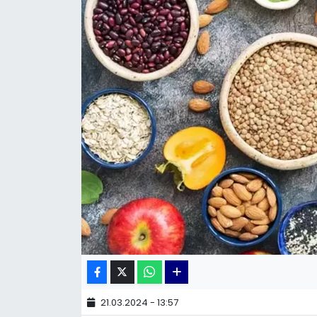
KÜLTÜR SANAT
MAGAZİN
POLİTİKA
SAĞLIK
Siyaset
SPOR
TEKNOLOJİ
Yaşam
21.03.2024 - 13:57
YEREL POLİTİKA