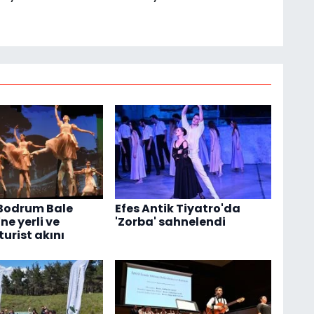
Bodrum Bale
Efes Antik Tiyatro'da
'ne yerli ve
'Zorba' sahnelendi
urist akını