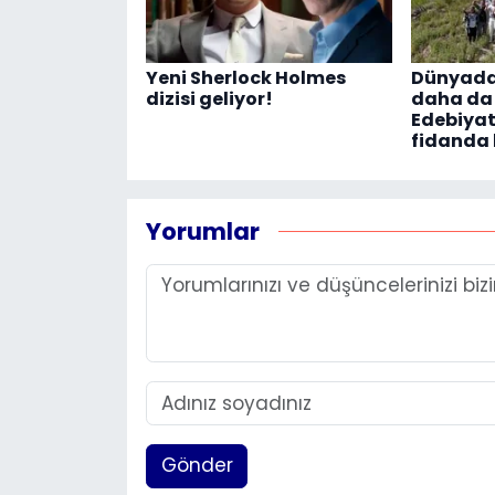
Yeni Sherlock Holmes
Dünyada b
dizisi geliyor!
daha da
Edebiyat
fidanda 
Yorumlar
Gönder