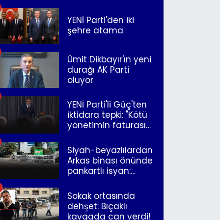
merkeze bağlandı
YENİ Parti'den iki
şehre atama
Ümit Dikbayır'ın yeni
durağı AK Parti
oluyor
YENİ Parti'li Güç'ten
iktidara tepki: "Kötü
yönetimin faturasını
Romanlar ödüyor"
Siyah-beyazlılardan
Arkas binası önünde
pankartlı isyan:
"Yazıklar olsun sana
İzmir"
Sokak ortasında
dehşet: Bıçaklı
kavgada can verdi!