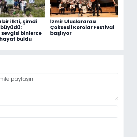
ir ilkti, şimdi
İzmir Uluslararası
 büyüdü:
Çoksesli Korolar Festival
 sevgisi binlerce
başlıyor
hayat buldu