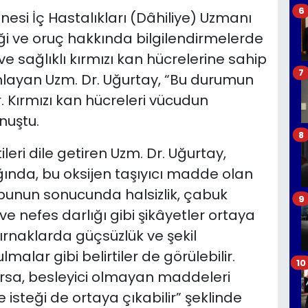
6
si İç Hastalıkları (Dâhiliye) Uzmanı
iği ve oruç hakkında bilgilendirmelerde
 ve sağlıklı kırmızı kan hücrelerine sahip
7
ayan Uzm. Dr. Uğurtay, “Bu durumun
r. Kırmızı kan hücreleri vücudun
nuştu.
8
leri dile getiren Uzm. Dr. Uğurtay,
ında, bu oksijen taşıyıcı madde olan
bunun sonucunda halsizlik, çabuk
9
e nefes darlığı gibi şikâyetler ortaya
tırnaklarda güçsüzlük ve şekil
lmalar gibi belirtiler de görülebilir.
10
varsa, besleyici olmayan maddeleri
 isteği de ortaya çıkabilir” şeklinde