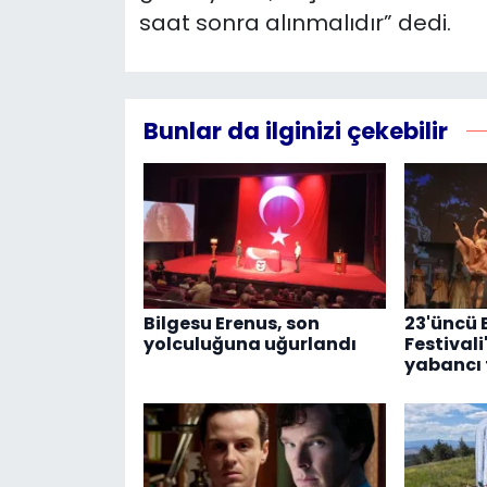
saat sonra alınmalıdır” dedi.
Bunlar da ilginizi çekebilir
Bilgesu Erenus, son
23'üncü 
yolculuğuna uğurlandı
Festivali
yabancı t