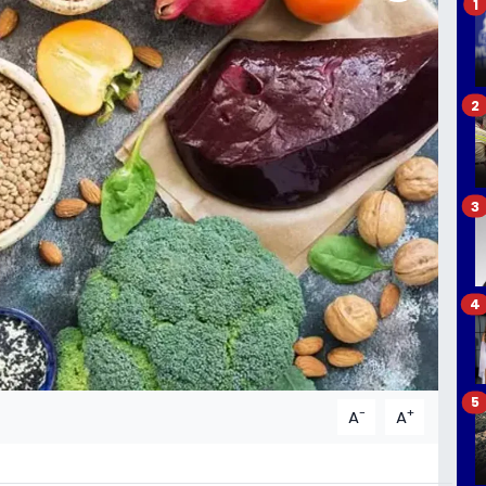
1
2
3
4
5
-
+
A
A