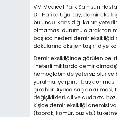
VM Medical Park Samsun Hastane
YEREL YÖNETİMLER
Dr. Harika Uğurtay, demir eksikl
bulundu. Kansızlığı kanın yeterli
Yurt
olmaması durumu olarak tanıml
başlıca nedeni demir eksikliğidi
dokularına oksijen taşır” diye ko
Demir eksikliğinde görülen belirti
“Yeterli miktarda demir olmadığ
hemoglobin de yetersiz olur ve 
yorulma, çarpıntı, baş dönmesi v
çıkabilir. Ayrıca saç dökülmesi, 
değişiklikleri, dil ve dudakta bozu
Kişide demir eksikliği anemisi 
(toprak, kömür, buz vb.) tüketme