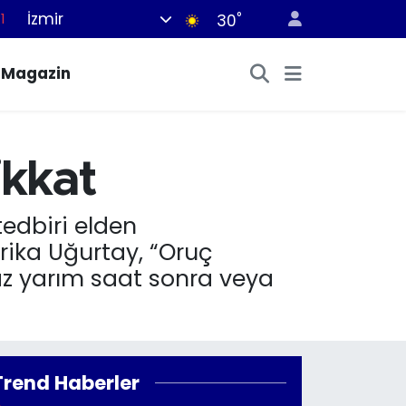
1
İzmir
°
30
8
Magazin
2
8
0
ikkat
4
tedbiri elden
arika Uğurtay, “Oruç
 az yarım saat sonra veya
Trend Haberler