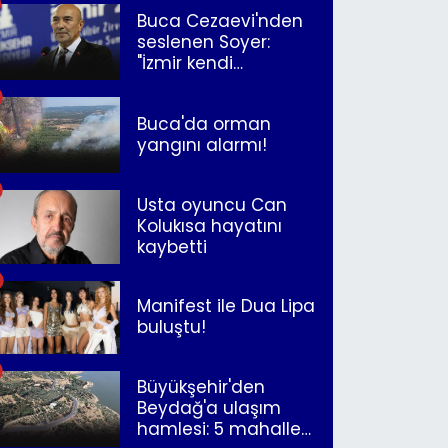
Buca Cezaevi'nden
seslenen Soyer:
"İzmir kendi
kurtuluşunu
müjdeleyecek"
Buca'da orman
yangını alarmı!
Usta oyuncu Can
Kolukısa hayatını
kaybetti
Manifest ile Dua Lipa
buluştu!
Büyükşehir'den
Beydağ'a ulaşım
hamlesi: 5 mahalle