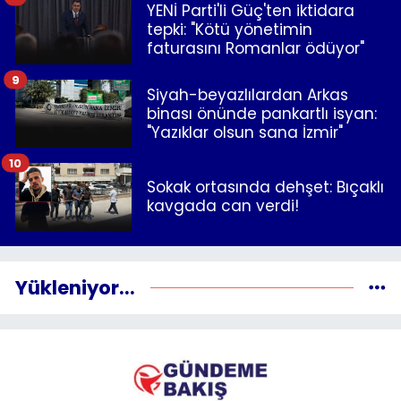
YENİ Parti'li Güç'ten iktidara
tepki: "Kötü yönetimin
faturasını Romanlar ödüyor"
9
Siyah-beyazlılardan Arkas
binası önünde pankartlı isyan:
"Yazıklar olsun sana İzmir"
10
Sokak ortasında dehşet: Bıçaklı
kavgada can verdi!
Yükleniyor...