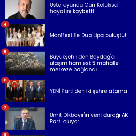
Usta oyuncu Can Kolukısa
hayatını kaybetti
4
Manifest ile Dua Lipa buluştu!
5
Büyükşehir'den Beydağ'a
ulaşım hamlesi: 5 mahalle
merkeze bağlandı
6
YENİ Parti'den iki şehre atama
7
Ümit Dikbayır'ın yeni durağı AK
Parti oluyor
8