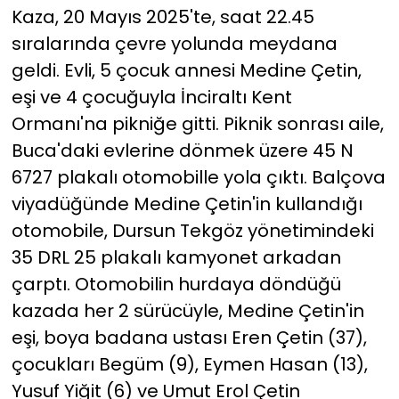
Kaza, 20 Mayıs 2025'te, saat 22.45
sıralarında çevre yolunda meydana
YEREL YÖNETİMLER
geldi. Evli, 5 çocuk annesi Medine Çetin,
Yurt
eşi ve 4 çocuğuyla İnciraltı Kent
Ormanı'na pikniğe gitti. Piknik sonrası aile,
Buca'daki evlerine dönmek üzere 45 N
6727 plakalı otomobille yola çıktı. Balçova
viyadüğünde Medine Çetin'in kullandığı
otomobile, Dursun Tekgöz yönetimindeki
35 DRL 25 plakalı kamyonet arkadan
çarptı. Otomobilin hurdaya döndüğü
kazada her 2 sürücüyle, Medine Çetin'in
eşi, boya badana ustası Eren Çetin (37),
çocukları Begüm (9), Eymen Hasan (13),
Yusuf Yiğit (6) ve Umut Erol Çetin