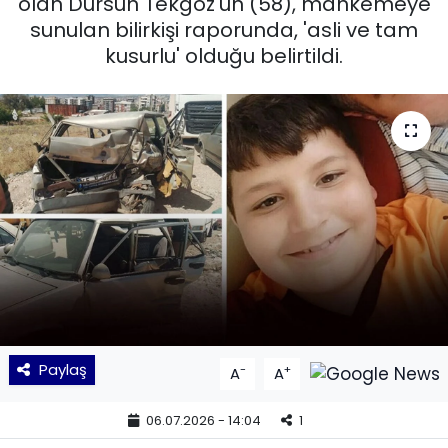
olan Dursun Tekgöz'ün (58), mahkemeye
sunulan bilirkişi raporunda, 'asli ve tam
KÜLTÜR SANAT
kusurlu' olduğu belirtildi.
MAGAZİN
POLİTİKA
SAĞLIK
Siyaset
SPOR
TEKNOLOJİ
Paylaş
-
+
A
A
Yaşam
06.07.2026 - 14:04
1
YEREL POLİTİKA