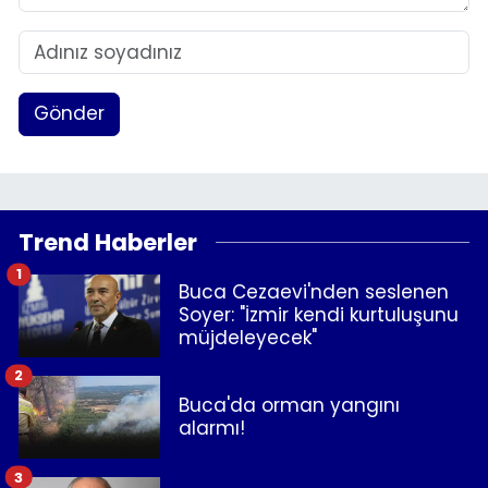
Gönder
Trend Haberler
1
Buca Cezaevi'nden seslenen
Soyer: "İzmir kendi kurtuluşunu
müjdeleyecek"
2
Buca'da orman yangını
alarmı!
3