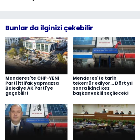
Bunlar da ilginizi çekebilir
Menderes'te CHP-YENİ
Menderes'te tarih
Parti ittifak yapmazsa
tekerrür ediyor... Dört yıl
Belediye AK Parti'ye
sonra ikinci kez
geçebilir!
başkanvekili seçilecek!