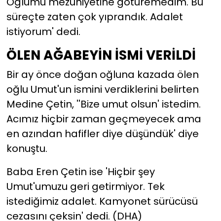
Oğlumu mezuniyetine götüremedim. Bu
süreçte zaten çok yıprandık. Adalet
istiyorum' dedi.
ÖLEN AĞABEYİN İSMİ VERİLDİ
Bir ay önce doğan oğluna kazada ölen
oğlu Umut'un ismini verdiklerini belirten
Medine Çetin, ''Bize umut olsun' istedim.
Acımız hiçbir zaman geçmeyecek ama
en azından hafifler diye düşündük' diye
konuştu.
Baba Eren Çetin ise 'Hiçbir şey
Umut'umuzu geri getirmiyor. Tek
istediğimiz adalet. Kamyonet sürücüsü
cezasını çeksin' dedi. (DHA)