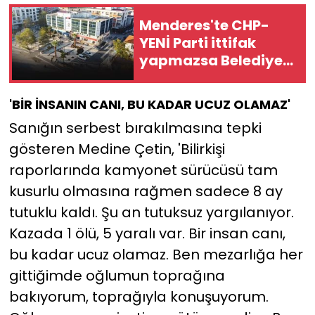
Menderes'te CHP-
YENİ Parti ittifak
yapmazsa Belediye
AK Parti'ye geçebilir!
'BİR İNSANIN CANI, BU KADAR UCUZ OLAMAZ'
Sanığın serbest bırakılmasına tepki
gösteren Medine Çetin, 'Bilirkişi
raporlarında kamyonet sürücüsü tam
kusurlu olmasına rağmen sadece 8 ay
tutuklu kaldı. Şu an tutuksuz yargılanıyor.
Kazada 1 ölü, 5 yaralı var. Bir insan canı,
bu kadar ucuz olamaz. Ben mezarlığa her
gittiğimde oğlumun toprağına
bakıyorum, toprağıyla konuşuyorum.