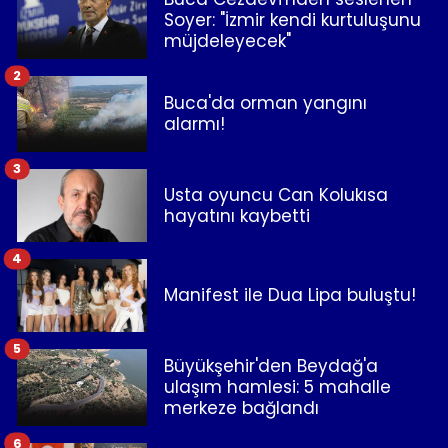
Soyer: "İzmir kendi kurtuluşunu
müjdeleyecek"
2
Buca'da orman yangını
alarmı!
3
Usta oyuncu Can Kolukısa
hayatını kaybetti
4
Manifest ile Dua Lipa buluştu!
5
Büyükşehir'den Beydağ'a
ulaşım hamlesi: 5 mahalle
merkeze bağlandı
6