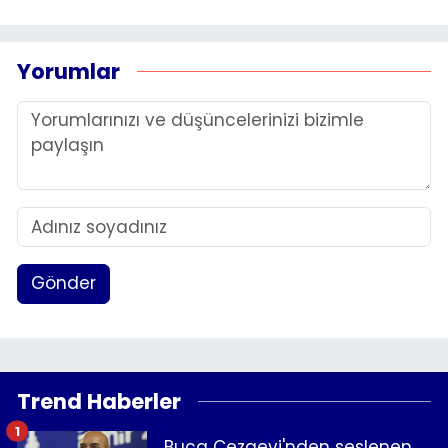
Yorumlar
Gönder
Trend Haberler
1
Buca Cezaevi'nden seslenen