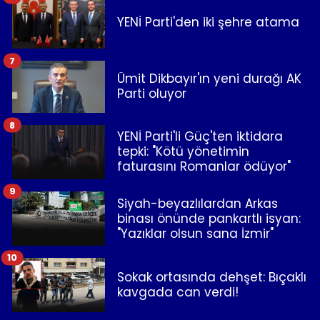
YENİ Parti'den iki şehre atama
7
Ümit Dikbayır'ın yeni durağı AK
Parti oluyor
8
YENİ Parti'li Güç'ten iktidara
tepki: "Kötü yönetimin
faturasını Romanlar ödüyor"
9
Siyah-beyazlılardan Arkas
binası önünde pankartlı isyan:
"Yazıklar olsun sana İzmir"
10
Sokak ortasında dehşet: Bıçaklı
kavgada can verdi!