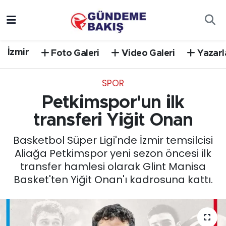
Ankara
Nöbetçi Eczaneler
İzmir
Foto Galeri
Video Galeri
Yazarl
Bilim Teknoloji
Hava Durumu
SPOR
DÜNYA
Trafik Durumu
Petkimspor'un ilk
EGE
Süper Lig Puan Durumu ve Fikstür
transferi Yiğit Onan
Basketbol Süper Ligi'nde İzmir temsilcisi
EĞİTİM
Tüm Manşetler
Aliağa Petkimspor yeni sezon öncesi ilk
transfer hamlesi olarak Glint Manisa
EKONOMİ
Son Dakika Haberleri
Basket'ten Yiğit Onan'ı kadrosuna kattı.
English News
Haber Arşivi
GÜNCEL