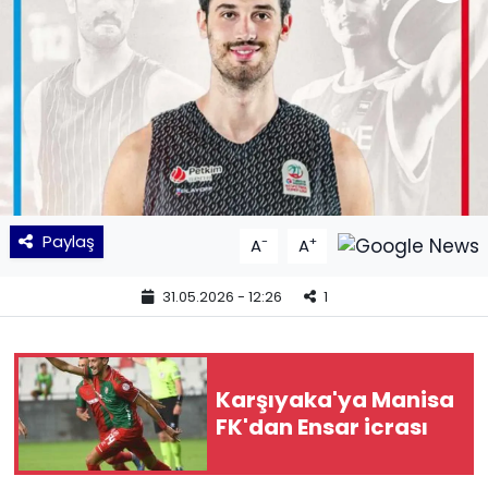
KÜLTÜR SANAT
MAGAZİN
POLİTİKA
SAĞLIK
Paylaş
-
+
A
A
Siyaset
31.05.2026 - 12:26
1
SPOR
TEKNOLOJİ
Karşıyaka'ya Manisa
FK'dan Ensar icrası
Yaşam
YEREL POLİTİKA