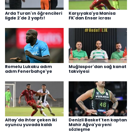
Arda Turan'ın öğrencileri
Karşıyaka'ya Manisa
ligde 2'de 2 yaptı!
FK'dan Ensar icrası
Romelu Lukaku adım
Muğlaspor'dan sağ kanat
adım Fenerbahçe'ye
takviyesi
Altay'da ihtar çeken iki
Denizli Basket'ten kaptan
oyuncu yuvada kaldı
Mahir Ağva'ya yeni
sözleşme