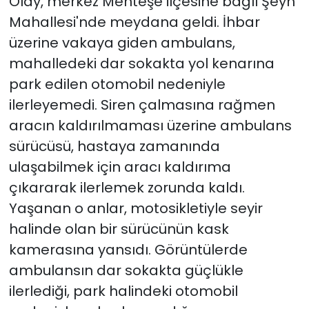
Olay, merkez Menteşe ilçesine bağlı Şeyh
Mahallesi'nde meydana geldi. İhbar
YEREL YÖNETİMLER
üzerine vakaya giden ambulans,
mahalledeki dar sokakta yol kenarına
Yurt
park edilen otomobil nedeniyle
ilerleyemedi. Siren çalmasına rağmen
aracın kaldırılmaması üzerine ambulans
sürücüsü, hastaya zamanında
ulaşabilmek için aracı kaldırıma
çıkararak ilerlemek zorunda kaldı.
Yaşanan o anlar, motosikletiyle seyir
halinde olan bir sürücünün kask
kamerasına yansıdı. Görüntülerde
ambulansın dar sokakta güçlükle
ilerlediği, park halindeki otomobil