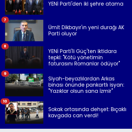
YENİ Parti'den iki şehre atama
7
Ümit Dikbayır'ın yeni durağı AK
Parti oluyor
8
YENİ Parti'li Güç'ten iktidara
tepki: "Kötü yönetimin
faturasını Romanlar ödüyor"
9
Siyah-beyazlılardan Arkas
binası önünde pankartlı isyan:
"Yazıklar olsun sana İzmir"
10
Sokak ortasında dehşet: Bıçaklı
kavgada can verdi!