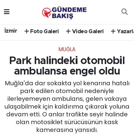
Ankara
Nöbetçi Eczaneler
İzmir
Foto Galeri
Video Galeri
Yazarl
Bilim Teknoloji
Hava Durumu
MUĞLA
DÜNYA
Trafik Durumu
Park halindeki otomobil
EGE
Süper Lig Puan Durumu ve Fikstür
ambulansa engel oldu
Muğla'da dar sokakta yol kenarına hatalı
EĞİTİM
Tüm Manşetler
park edilen otomobil nedeniyle
ilerleyemeyen ambulans, gelen vakaya
EKONOMİ
Son Dakika Haberleri
ulaşabilmek için kaldırıma çıkarak yoluna
devam etti. O anlar trafikte seyir halinde
English News
Haber Arşivi
olan motosiklet sürücüsünün kask
kamerasına yansıdı.
GÜNCEL