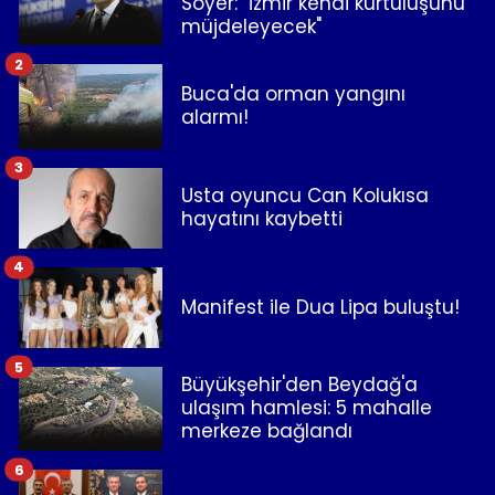
Soyer: "İzmir kendi kurtuluşunu
müjdeleyecek"
2
Buca'da orman yangını
alarmı!
3
Usta oyuncu Can Kolukısa
hayatını kaybetti
4
Manifest ile Dua Lipa buluştu!
5
Büyükşehir'den Beydağ'a
ulaşım hamlesi: 5 mahalle
merkeze bağlandı
6