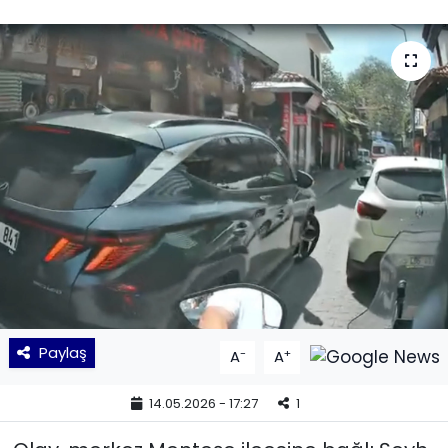
KÜLTÜR SANAT
MAGAZİN
POLİTİKA
SAĞLIK
Siyaset
SPOR
TEKNOLOJİ
Paylaş
-
+
A
A
Yaşam
14.05.2026 - 17:27
1
YEREL POLİTİKA