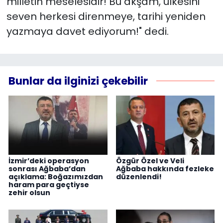
milletin meselesidir! Bu akşam, ülkesini
seven herkesi direnmeye, tarihi yeniden
yazmaya davet ediyorum!" dedi.
Bunlar da ilginizi çekebilir
İzmir’deki operasyon
Özgür Özel ve Veli
sonrası Ağbaba’dan
Ağbaba hakkında fezleke
açıklama: Boğazımızdan
düzenlendi!
haram para geçtiyse
zehir olsun