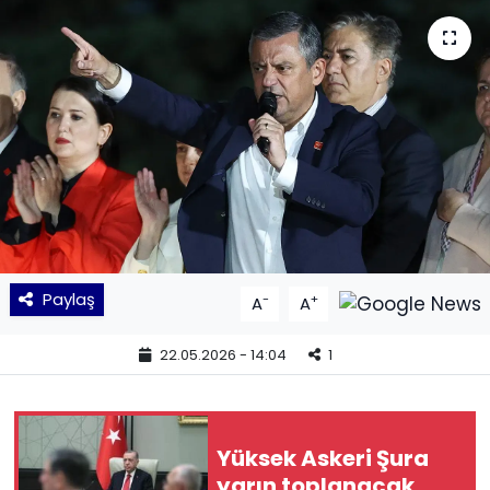
KÜLTÜR SANAT
MAGAZİN
POLİTİKA
SAĞLIK
Siyaset
Paylaş
-
+
A
A
SPOR
22.05.2026 - 14:04
1
TEKNOLOJİ
Yaşam
Yüksek Askeri Şura
yarın toplanacak
YEREL POLİTİKA