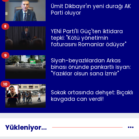
Ümit Dikbayır'ın yeni durağı AK
Parti oluyor
8
YENİ Parti'li Güç'ten iktidara
tepki: "Kötü yönetimin
faturasını Romanlar ödüyor"
9
Siyah-beyazlılardan Arkas
binası önünde pankartlı isyan:
"Yazıklar olsun sana İzmir"
10
Sokak ortasında dehşet: Bıçaklı
kavgada can verdi!
Yükleniyor...