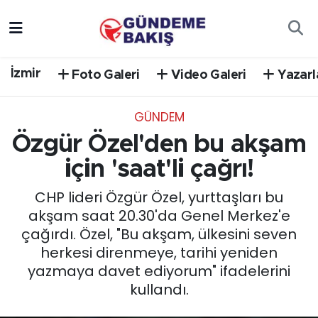
Ankara
Nöbetçi Eczaneler
İzmir
Foto Galeri
Video Galeri
Yazarl
Bilim Teknoloji
Hava Durumu
GÜNDEM
DÜNYA
Trafik Durumu
Özgür Özel'den bu akşam
EGE
Süper Lig Puan Durumu ve Fikstür
için 'saat'li çağrı!
CHP lideri Özgür Özel, yurttaşları bu
EĞİTİM
Tüm Manşetler
akşam saat 20.30'da Genel Merkez'e
çağırdı. Özel, "Bu akşam, ülkesini seven
EKONOMİ
Son Dakika Haberleri
herkesi direnmeye, tarihi yeniden
yazmaya davet ediyorum" ifadelerini
English News
Haber Arşivi
kullandı.
GÜNCEL