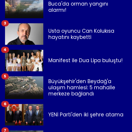
Buca'da orman yangını
alarmı!
3
Usta oyuncu Can Kolukısa
hayatını kaybetti
4
Manifest ile Dua Lipa buluştu!
5
Büyükşehir'den Beydağ'a
ulaşım hamlesi: 5 mahalle
merkeze bağlandı
6
YENİ Parti'den iki şehre atama
7