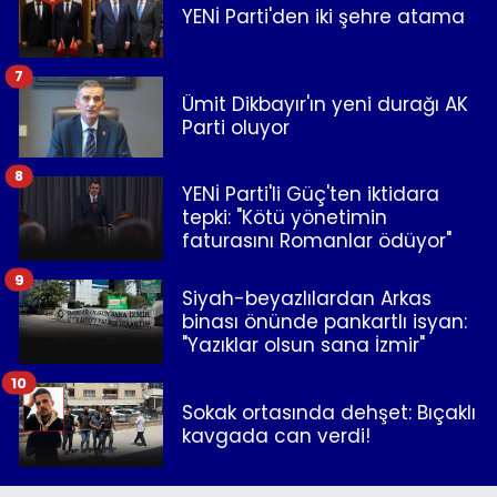
YENİ Parti'den iki şehre atama
7
Ümit Dikbayır'ın yeni durağı AK
Parti oluyor
8
YENİ Parti'li Güç'ten iktidara
tepki: "Kötü yönetimin
faturasını Romanlar ödüyor"
9
Siyah-beyazlılardan Arkas
binası önünde pankartlı isyan:
"Yazıklar olsun sana İzmir"
10
Sokak ortasında dehşet: Bıçaklı
kavgada can verdi!