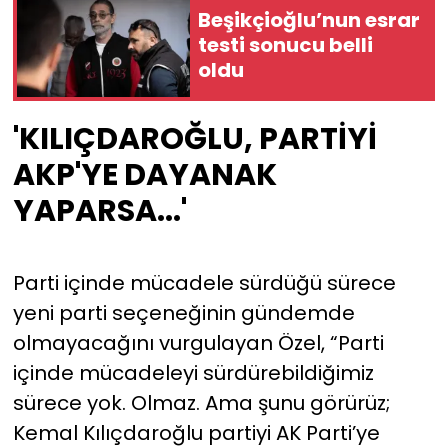
Beşikçioğlu’nun esrar
testi sonucu belli
oldu
'KILIÇDAROĞLU, PARTİYİ
AKP'YE DAYANAK
YAPARSA...'
Parti içinde mücadele sürdüğü sürece
yeni parti seçeneğinin gündemde
olmayacağını vurgulayan Özel, “Parti
içinde mücadeleyi sürdürebildiğimiz
sürece yok. Olmaz. Ama şunu görürüz;
Kemal Kılıçdaroğlu partiyi AK Parti’ye