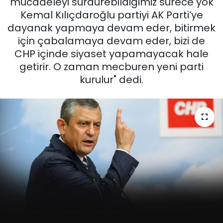
mücadeleyi sürdürebildiğimiz sürece yok
Kemal Kılıçdaroğlu partiyi AK Parti’ye
KÜLTÜR SANAT
dayanak yapmaya devam eder, bitirmek
için çabalamaya devam eder, bizi de
MAGAZİN
CHP içinde siyaset yapamayacak hale
getirir. O zaman mecburen yeni parti
POLİTİKA
kurulur" dedi.
SAĞLIK
Siyaset
SPOR
TEKNOLOJİ
Yaşam
YEREL POLİTİKA