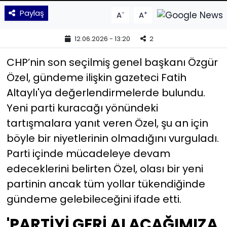
Paylaş
-
+
A
A
YEREL YÖNETİMLER
12.06.2026 - 13:20
2
Yurt
CHP’nin son seçilmiş genel başkanı Özgür
Özel, gündeme ilişkin gazeteci Fatih
Altaylı'ya değerlendirmelerde bulundu.
Yeni parti kuracağı yönündeki
tartışmalara yanıt veren Özel, şu an için
böyle bir niyetlerinin olmadığını vurguladı.
Parti içinde mücadeleye devam
edeceklerini belirten Özel, olası bir yeni
partinin ancak tüm yollar tükendiğinde
gündeme gelebileceğini ifade etti.
'PARTİYİ GERİ ALACAĞIMIZA