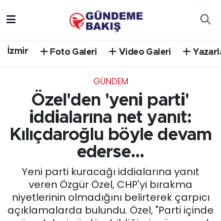
Ankara
Nöbetçi Eczaneler
İzmir
Foto Galeri
Video Galeri
Yazarl
Bilim Teknoloji
Hava Durumu
GÜNDEM
DÜNYA
Trafik Durumu
Özel'den 'yeni parti'
EGE
Süper Lig Puan Durumu ve Fikstür
iddialarına net yanıt:
Kılıçdaroğlu böyle devam
EĞİTİM
Tüm Manşetler
ederse...
EKONOMİ
Son Dakika Haberleri
Yeni parti kuracağı iddialarına yanıt
veren Özgür Özel, CHP'yi bırakma
English News
Haber Arşivi
niyetlerinin olmadığını belirterek çarpıcı
açıklamalarda bulundu. Özel, "Parti içinde
GÜNCEL