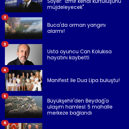
Soyer: "İzmir kendi kurtuluşunu
müjdeleyecek"
2
Buca'da orman yangını
alarmı!
3
Usta oyuncu Can Kolukısa
hayatını kaybetti
4
Manifest ile Dua Lipa buluştu!
5
Büyükşehir'den Beydağ'a
ulaşım hamlesi: 5 mahalle
merkeze bağlandı
6