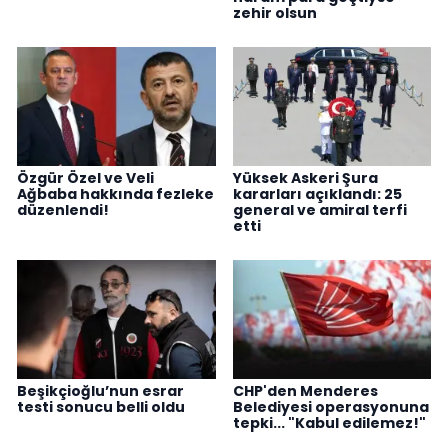
zehir olsun
Özgür Özel ve Veli
Yüksek Askeri Şura
Ağbaba hakkında fezleke
kararları açıklandı: 25
düzenlendi!
general ve amiral terfi
etti
Beşikçioğlu’nun esrar
CHP'den Menderes
testi sonucu belli oldu
Belediyesi operasyonuna
tepki... "Kabul edilemez!"