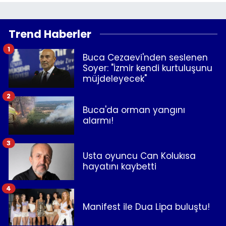
Trend Haberler
1
Buca Cezaevi'nden seslenen
Soyer: "İzmir kendi kurtuluşunu
müjdeleyecek"
2
Buca'da orman yangını
alarmı!
3
Usta oyuncu Can Kolukısa
hayatını kaybetti
4
Manifest ile Dua Lipa buluştu!