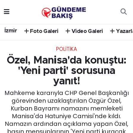
Ankara
Nöbetçi Eczaneler
İzmir
Foto Galeri
Video Galeri
Yazarl
Bilim Teknoloji
Hava Durumu
POLİTİKA
DÜNYA
Trafik Durumu
Özel, Manisa'da konuştu:
EGE
Süper Lig Puan Durumu ve Fikstür
'Yeni parti' sorusuna
yanıt!
EĞİTİM
Tüm Manşetler
Mahkeme kararıyla CHP Genel Başkanlığı
EKONOMİ
Son Dakika Haberleri
görevinden uzaklaştırılan Özgür Özel,
Kurban Bayramı namazını memleketi
English News
Haber Arşivi
Manisa'da Hatuniye Camisi'nde kıldı.
Namazın ardından açıklama yapan Özel,
GÜNCEL
basın mensuplarının 'Yeni parti kuracak