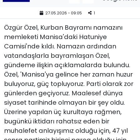
27.05.2026 - 09:05
1
YEREL YÖNETİMLER
Özgür Özel, Kurban Bayramı namazını
Yurt
memleketi Manisa'daki Hatuniye
Camisi'nde kıldı. Namazın ardından
vatandaşlarla bayramlaşan Özel,
gündeme ilişkin açıklamalarda bulundu.
Özel, 'Manisa'ya gelince her zaman huzur
buluyoruz, güç topluyoruz. Parti olarak zor
günlerden geçiyoruz. Maalesef dünya
siyaset tarihinde olmayan bir şey oldu.
Üzerine yapılan üç kurultaya rağmen,
bugünkü iktidarı rahatsız eden bir
muhalefet anlayışımız olduğu için, 47 yıl
sonra partimiz birinci parça olduğu için,