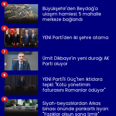
5
Büyükşehir'den Beydağ'a
ulaşım hamlesi: 5 mahalle
merkeze bağlandı
6
YENİ Parti'den iki şehre atama
7
Ümit Dikbayır'ın yeni durağı AK
Parti oluyor
8
YENİ Parti'li Güç'ten iktidara
tepki: "Kötü yönetimin
faturasını Romanlar ödüyor"
9
Siyah-beyazlılardan Arkas
binası önünde pankartlı isyan:
"Yazıklar olsun sana İzmir"