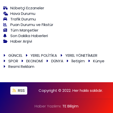
Nöbetçi Eczaneler
Hava Durumu
Trafik Durumu
Puan Durumu ve Fikstür
Tüm Manşetler
Son Dakika Haberleri
Haber Arşivi
GÜNCEL
YEREL POLİTİKA
YEREL YÖNETİMLER
SPOR
EKONOMİ
DÜNYA
İletişim
Künye
Resmi Reklam
RSS
Copyright © 2022. Her hakkı saklıdır.
Haber Yazılımı:
TE Bilişim