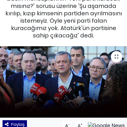
mısınız?' sorusu üzerine 'Şu aşamada
KÜLTÜR SANAT
kırılıp, kızıp kimsenin partiden ayrılmasını
istemeyiz. Öyle yeni parti falan
MAGAZİN
kuracağımız yok. Atatürk'ün partisine
sahip çıkacağız' dedi.
POLİTİKA
SAĞLIK
Siyaset
SPOR
TEKNOLOJİ
Yaşam
Paylaş
-
+
YEREL POLİTİKA
A
A