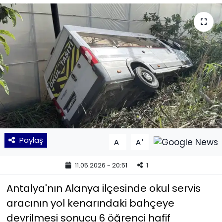
KÜLTÜR SANAT
MAGAZİN
POLİTİKA
SAĞLIK
Siyaset
Paylaş
-
+
A
A
SPOR
11.05.2026 - 20:51
1
TEKNOLOJİ
Antalya'nın Alanya ilçesinde okul servis
Yaşam
aracının yol kenarındaki bahçeye
devrilmesi sonucu 6 öğrenci hafif
YEREL POLİTİKA