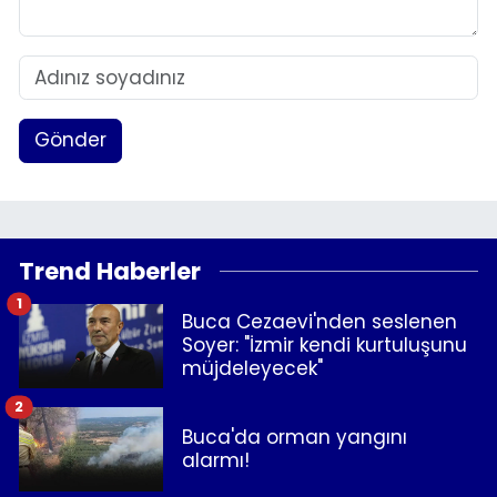
Gönder
Trend Haberler
1
Buca Cezaevi'nden seslenen
Soyer: "İzmir kendi kurtuluşunu
müjdeleyecek"
2
Buca'da orman yangını
alarmı!