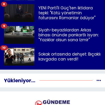
8
YENİ Parti'li Güç'ten iktidara
tepki: "Kötü yönetimin
faturasını Romanlar ödüyor"
9
Siyah-beyazlılardan Arkas
binası önünde pankartlı isyan:
"Yazıklar olsun sana İzmir"
10
Sokak ortasında dehşet: Bıçaklı
kavgada can verdi!
Yükleniyor...