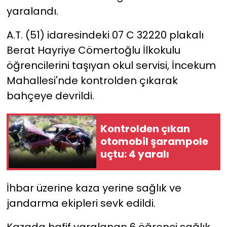
yaralandı.
YEREL YÖNETİMLER
A.T. (51) idaresindeki 07 C 32220 plakalı
Berat Hayriye Cömertoğlu İlkokulu
Yurt
öğrencilerini taşıyan okul servisi, İncekum
Mahallesi'nde kontrolden çıkarak
bahçeye devrildi.
Kontrolden çıkan
otomobil şarampole
uçtu: 4 yaralı
İhbar üzerine kaza yerine sağlık ve
jandarma ekipleri sevk edildi.
Kazada hafif yaralanan 6 öğrenci sağlık