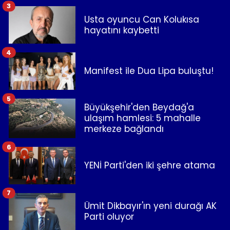
3
Usta oyuncu Can Kolukısa
hayatını kaybetti
4
Manifest ile Dua Lipa buluştu!
5
Büyükşehir'den Beydağ'a
ulaşım hamlesi: 5 mahalle
merkeze bağlandı
6
YENİ Parti'den iki şehre atama
7
Ümit Dikbayır'ın yeni durağı AK
Parti oluyor