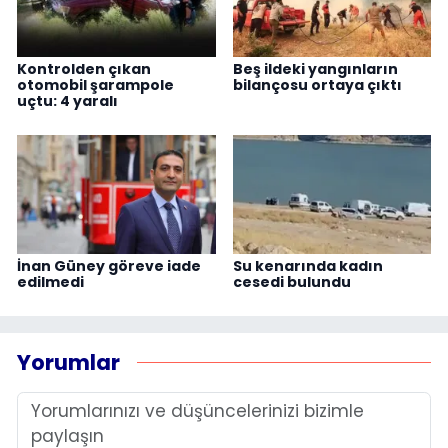
Kontrolden çıkan
Beş ildeki yangınların
otomobil şarampole
bilançosu ortaya çıktı
uçtu: 4 yaralı
İnan Güney göreve iade
Su kenarında kadın
edilmedi
cesedi bulundu
Yorumlar