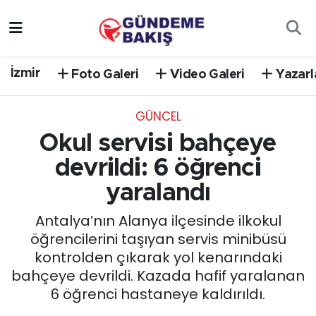
Ankara
Nöbetçi Eczaneler
İzmir
Foto Galeri
Video Galeri
Yazarl
Bilim Teknoloji
Hava Durumu
GÜNCEL
DÜNYA
Trafik Durumu
Okul servisi bahçeye
EGE
Süper Lig Puan Durumu ve Fikstür
devrildi: 6 öğrenci
yaralandı
EĞİTİM
Tüm Manşetler
Antalya’nın Alanya ilçesinde ilkokul
EKONOMİ
Son Dakika Haberleri
öğrencilerini taşıyan servis minibüsü
kontrolden çıkarak yol kenarındaki
English News
Haber Arşivi
bahçeye devrildi. Kazada hafif yaralanan
6 öğrenci hastaneye kaldırıldı.
GÜNCEL