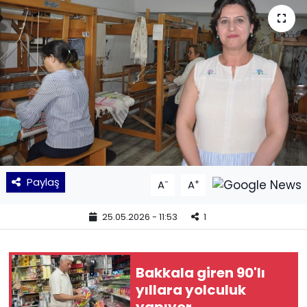
KÜLTÜR SANAT
MAGAZİN
POLİTİKA
SAĞLIK
Siyaset
Paylaş
-
+
A
A
SPOR
25.05.2026 - 11:53
1
TEKNOLOJİ
Yaşam
Bakkala giren 90'lı
yıllara yolculuk
YEREL POLİTİKA