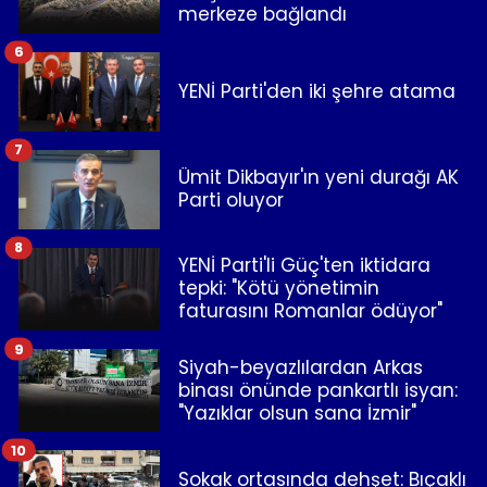
merkeze bağlandı
6
YENİ Parti'den iki şehre atama
7
Ümit Dikbayır'ın yeni durağı AK
Parti oluyor
8
YENİ Parti'li Güç'ten iktidara
tepki: "Kötü yönetimin
faturasını Romanlar ödüyor"
9
Siyah-beyazlılardan Arkas
binası önünde pankartlı isyan:
"Yazıklar olsun sana İzmir"
10
Sokak ortasında dehşet: Bıçaklı