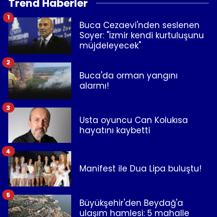
Trend Haberler
1
Buca Cezaevi'nden seslenen
Soyer: "İzmir kendi kurtuluşunu
müjdeleyecek"
2
Buca'da orman yangını
alarmı!
3
Usta oyuncu Can Kolukısa
hayatını kaybetti
4
Manifest ile Dua Lipa buluştu!
5
Büyükşehir'den Beydağ'a
ulaşım hamlesi: 5 mahalle