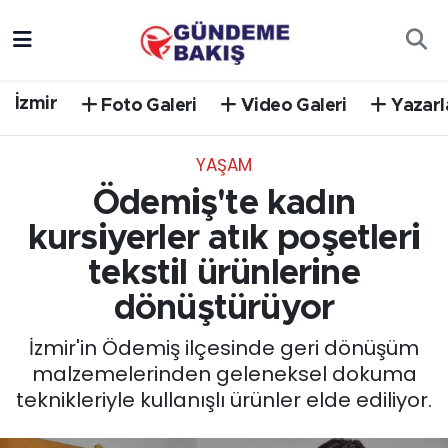
Ankara
Nöbetçi Eczaneler
İzmir
Foto Galeri
Video Galeri
Yazarl
Bilim Teknoloji
Hava Durumu
YAŞAM
DÜNYA
Trafik Durumu
Ödemiş'te kadın
EGE
Süper Lig Puan Durumu ve Fikstür
kursiyerler atık poşetleri
tekstil ürünlerine
EĞİTİM
Tüm Manşetler
dönüştürüyor
EKONOMİ
Son Dakika Haberleri
İzmir'in Ödemiş ilçesinde geri dönüşüm
malzemelerinden geleneksel dokuma
English News
Haber Arşivi
teknikleriyle kullanışlı ürünler elde ediliyor.
GÜNCEL