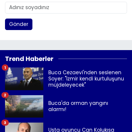
Gönder
Trend Haberler
1
Buca Cezaevi'nden seslenen
Soyer: "İzmir kendi kurtuluşunu
müjdeleyecek"
2
Buca'da orman yangını
alarmı!
3
Usta oyuncu Can Kolukısa