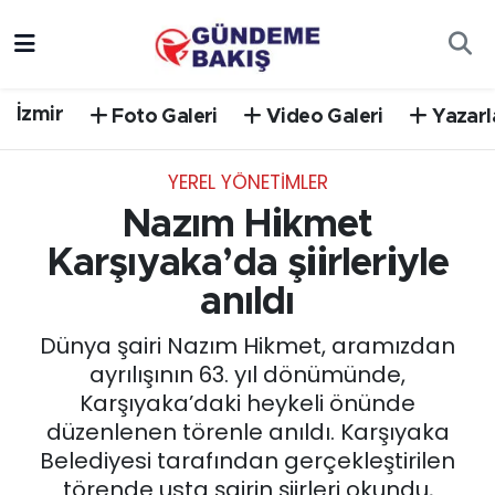
Ankara
Nöbetçi Eczaneler
İzmir
Foto Galeri
Video Galeri
Yazarl
Bilim Teknoloji
Hava Durumu
YEREL YÖNETİMLER
DÜNYA
Trafik Durumu
Nazım Hikmet
EGE
Süper Lig Puan Durumu ve Fikstür
Karşıyaka’da şiirleriyle
anıldı
EĞİTİM
Tüm Manşetler
Dünya şairi Nazım Hikmet, aramızdan
EKONOMİ
Son Dakika Haberleri
ayrılışının 63. yıl dönümünde,
Karşıyaka’daki heykeli önünde
English News
Haber Arşivi
düzenlenen törenle anıldı. Karşıyaka
Belediyesi tarafından gerçekleştirilen
GÜNCEL
törende usta şairin şiirleri okundu,