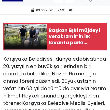
03.06.2026 - 12:59
1
YEREL YÖNETİMLER
Yurt
Başkan Eşki müjdeyi
verdi: İzmir’in ilk
lavanta parkı
Bornova’ya geliyor
Karşıyaka Belediyesi, dünya edebiyatında
20. yüzyılın en büyük şairlerinden biri
olarak kabul edilen Nazım Hikmet için
anma töreni düzenledi. Büyük ustanın
vefatının 63. yıl dönümü dolayısıyla Nazım
Hikmet Heykeli önünde gerçekleştirilen
törene; Karşıyaka Belediye Meclisi üyeleri,