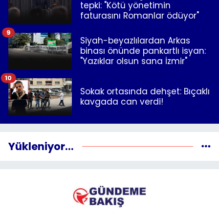
tepki: "Kötü yönetimin
faturasını Romanlar ödüyor"
9
Siyah-beyazlılardan Arkas
binası önünde pankartlı isyan:
"Yazıklar olsun sana İzmir"
10
Sokak ortasında dehşet: Bıçaklı
kavgada can verdi!
Yükleniyor...