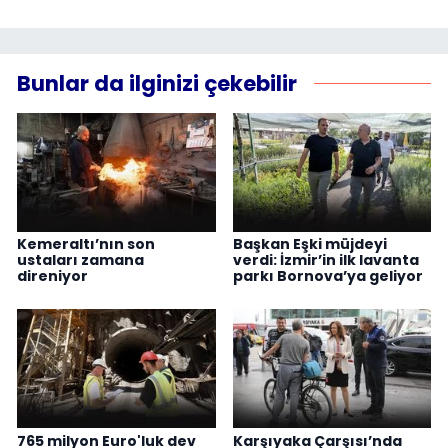
Bunlar da ilginizi çekebilir
Kemeraltı’nın son
Başkan Eşki müjdeyi
ustaları zamana
verdi: İzmir’in ilk lavanta
direniyor
parkı Bornova’ya geliyor
765 milyon Euro'luk dev
Karşıyaka Çarşısı’nda