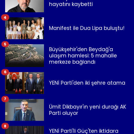
hayatını kaybetti
4
Manifest ile Dua Lipa buluştu!
5
Büyükşehir'den Beydağ'a
ulaşım hamlesi: 5 mahalle
merkeze bağlandı
6
YENİ Parti'den iki şehre atama
7
Ümit Dikbayır'ın yeni durağı AK
Parti oluyor
8
YENİ Parti'li Güç'ten iktidara