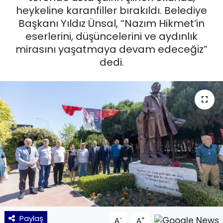
heykeline karanfiller bırakıldı. Belediye
KÜLTÜR SANAT
Başkanı Yıldız Ünsal, “Nazım Hikmet’in
eserlerini, düşüncelerini ve aydınlık
MAGAZİN
mirasını yaşatmaya devam edeceğiz”
dedi.
POLİTİKA
SAĞLIK
Siyaset
SPOR
TEKNOLOJİ
Yaşam
Paylaş
-
+
YEREL POLİTİKA
A
A