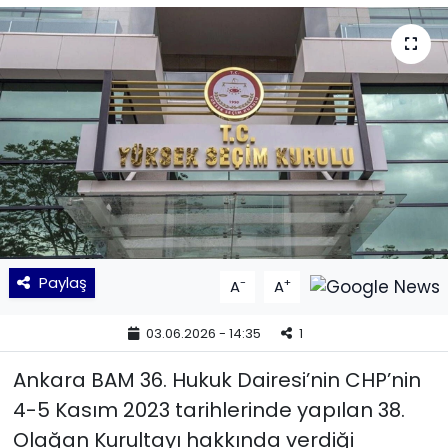
KÜLTÜR SANAT
MAGAZİN
POLİTİKA
SAĞLIK
Siyaset
Paylaş
-
+
A
A
SPOR
03.06.2026 - 14:35
1
TEKNOLOJİ
Ankara BAM 36. Hukuk Dairesi’nin CHP’nin
Yaşam
4-5 Kasım 2023 tarihlerinde yapılan 38.
Olağan Kurultayı hakkında verdiği
YEREL POLİTİKA