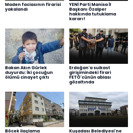
Maden faciasının firarisi
YENİ Parti Manisa İl
yakalandı
Başkanı Özalper
hakkında tutuklama
kararı!
Bakan Akın Gürlek
Erdoğan'a suikast
duyurdu: İki çocuğun
girişimindeki firari
ölümü cinayet çıktı
FETÖ'cünün ablası
gözaltında
Böcek ilaçlama
Kuşadası Belediyesi'ne