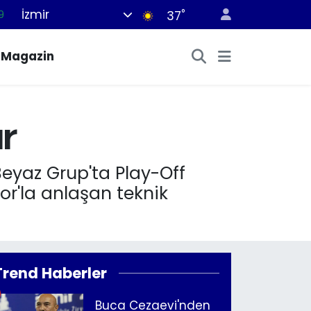
İzmir
°
9
37
6
Magazin
1
1
9
r
0
 Beyaz Grup'ta Play-Off
r'la anlaşan teknik
Trend Haberler
Buca Cezaevi'nden