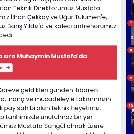
şatan Teknik Direktörümüz Mustafa
imiz İlhan Çelikay ve Uğur Tülümen'e,
7
 Barış Yıldız'a ve kaleci antrenörümüz
dedi.
8
a sıra Muhaymin Mustafa'da
le
9
öreve geldikleri günden itibaren
şma, inanç ve mücadeleyle takımımızın
10
pay sahibi olan teknik heyetimiz,
p tarihimizde unutulmaz bir yer
örümüz Mustafa Sarıgül olmak üzere