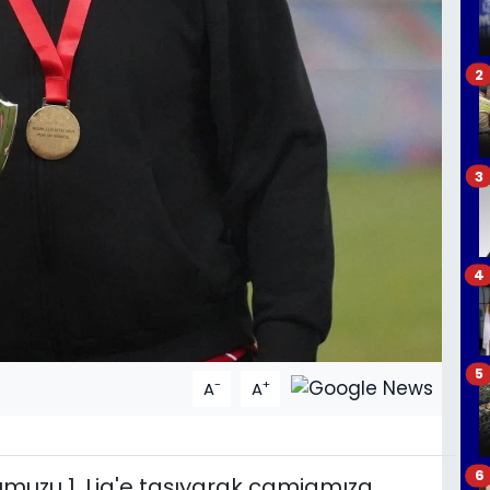
2
3
4
5
-
+
A
A
6
umuzu 1. Lig'e taşıyarak camiamıza