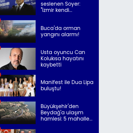
seslenen Soyer:
"İzmir kendi
kurtuluşunu
müjdeleyecek"
Buca'da orman
yangını alarmı!
Usta oyuncu Can
Kolukısa hayatını
kaybetti
Manifest ile Dua Lipa
buluştu!
Büyükşehir'den
Beydağ'a ulaşım
hamlesi: 5 mahalle
merkeze bağlandı