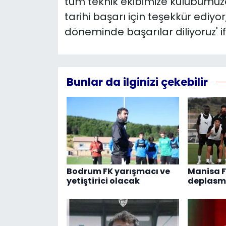
tüm teknik ekibimize kulübümüze
tarihi başarı için teşekkür ediyo
döneminde başarılar diliyoruz' if
Bunlar da ilginizi çekebilir
Bodrum FK yarışmacı ve
Manisa F
yetiştirici olacak
deplasm