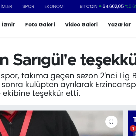
TİMLER
SPOR
EKONOMİ
BITCOIN
64.602,05
%0.6
DOLAR
47,5986
%0.0
İzmir
Foto Galeri
Video Galeri
Yazarlar
EURO
55,0700
%0.
STERLİN
64,2438
%0.2
GRAM ALTIN
6518.23
%0.3
 Sarıgül'e teşekkü
BİST100
13.703
%
ğlaspor, takıma geçen sezon 2'nci Lig
onra kulüpten ayrılarak Erzincanspo
 ekibine teşekkür etti.
1