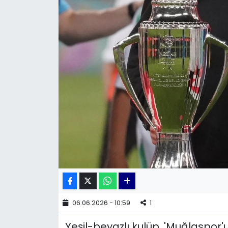
KÜLTÜR SANAT
MAGAZİN
POLİTİKA
SAĞLIK
Siyaset
SPOR
TEKNOLOJİ
Yaşam
06.06.2026 - 10:59
1
Yeşil-beyazlı kulüp, 'Muğlaspor'
YEREL POLİTİKA