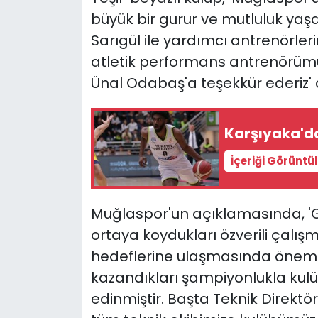
büyük bir gurur ve mutluluk ya
YEREL YÖNETİMLER
Sarıgül ile yardımcı antrenörler
atletik performans antrenörümüz
Yurt
Ünal Odabaş'a teşekkür ederiz' 
Karşıyaka'd
İçeriği Görüntü
Muğlaspor'un açıklamasında, 'G
ortaya koydukları özverili çalı
hedeflerine ulaşmasında önemli 
kazandıkları şampiyonlukla kulü
edinmiştir. Başta Teknik Direkt