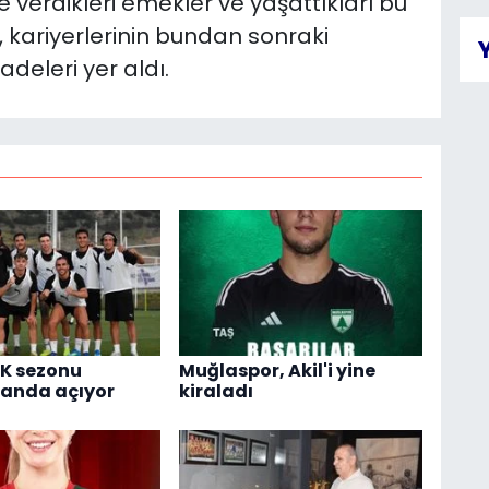
 verdikleri emekler ve yaşattıkları bu
r, kariyerlerinin bundan sonraki
adeleri yer aldı.
K sezonu
Muğlaspor, Akil'i yine
anda açıyor
kiraladı