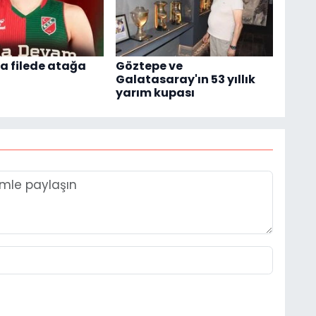
a filede atağa
Göztepe ve
Galatasaray'ın 53 yıllık
yarım kupası