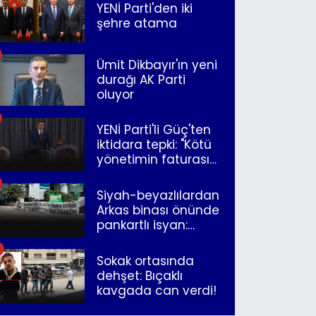
YENİ Parti'den iki
şehre atama
Ümit Dikbayır'ın yeni
durağı AK Parti
oluyor
YENİ Parti'li Güç'ten
iktidara tepki: "Kötü
yönetimin faturasını
Romanlar ödüyor"
Siyah-beyazlılardan
Arkas binası önünde
pankartlı isyan:
"Yazıklar olsun sana
İzmir"
Sokak ortasında
dehşet: Bıçaklı
kavgada can verdi!