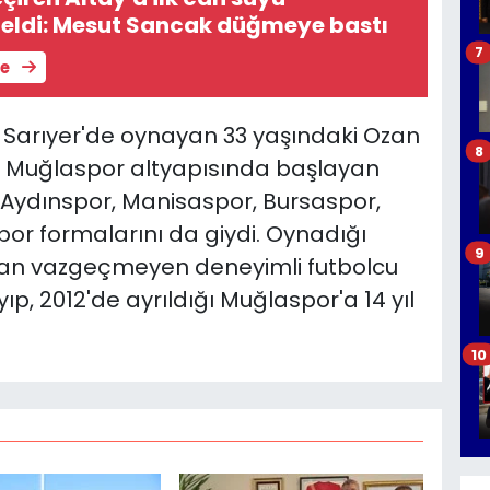
geldi: Mesut Sancak düğmeye bastı
7
le
Sarıyer'de oynayan 33 yaşındaki Ozan
8
e Muğlaspor altyapısında başlayan
 Aydınspor, Manisaspor, Bursaspor,
or formalarını da giydi. Oynadığı
9
an vazgeçmeyen deneyimli futbolcu
p, 2012'de ayrıldığı Muğlaspor'a 14 yıl
10