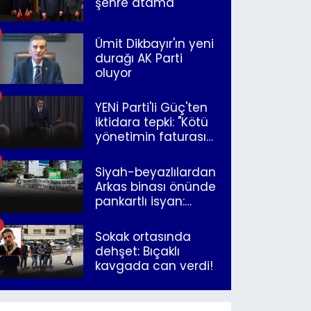
şehre atama
Ümit Dikbayır'ın yeni
durağı AK Parti
oluyor
YENİ Parti'li Güç'ten
iktidara tepki: "Kötü
yönetimin faturasını
Romanlar ödüyor"
Siyah-beyazlılardan
Arkas binası önünde
pankartlı isyan:
"Yazıklar olsun sana
İzmir"
Sokak ortasında
dehşet: Bıçaklı
kavgada can verdi!