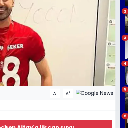
2
3
4
5
-
+
A
A
6
çiren Altay'a ilk can suyu