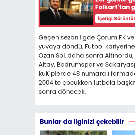
Folkart'tan 
YEREL YÖNETİMLER
İçeriği Görüntü
Yurt
Geçen sezon ligde Çorum FK ve 
yuvaya döndü. Futbol kariyerin
Ozan Sol, daha sonra Altınordu,
Altay, Bodrumspor ve Sakaryasp
kulüplerde 48 numaralı formad
2004'te çocukken futbola başlayı
sonra dönecek.
Bunlar da ilginizi çekebilir