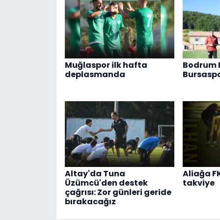
Muğlaspor ilk hafta
Bodrum 
deplasmanda
Bursaspo
Altay'da Tuna
Aliağa F
Üzümcü'den destek
takviye
çağrısı: Zor günleri geride
bırakacağız