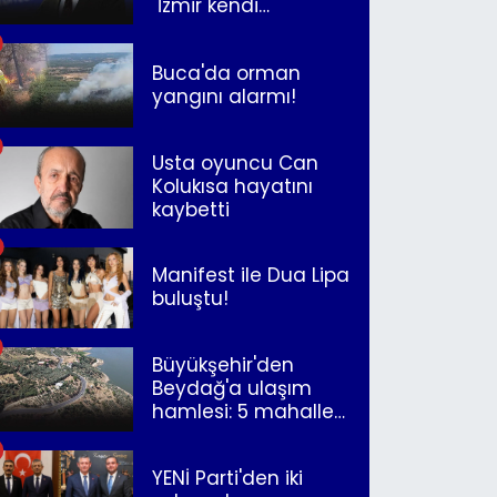
"İzmir kendi
kurtuluşunu
müjdeleyecek"
Buca'da orman
yangını alarmı!
Usta oyuncu Can
Kolukısa hayatını
kaybetti
Manifest ile Dua Lipa
buluştu!
Büyükşehir'den
Beydağ'a ulaşım
hamlesi: 5 mahalle
merkeze bağlandı
YENİ Parti'den iki