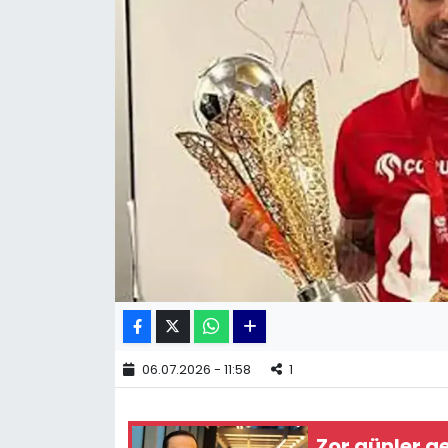
KÜLTÜR SANAT
MAGAZİN
POLİTİKA
SAĞLIK
Siyaset
SPOR
TEKNOLOJİ
06.07.2026 - 11:58
1
Yaşam
Zor günler ge
YEREL POLİTİKA