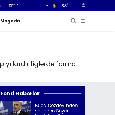
İzmir
°
8
33
8
Magazin
2
8
3
4
p yıllardır liglerde forma
Trend Haberler
Buca Cezaevi'nden
seslenen Soyer: