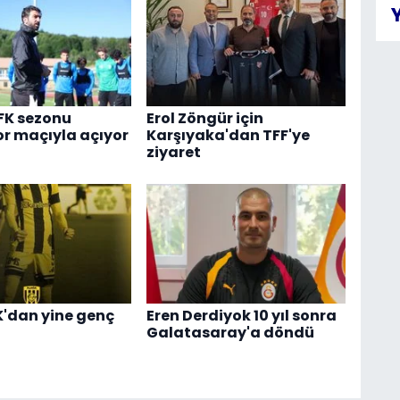
FK sezonu
Erol Zöngür için
r maçıyla açıyor
Karşıyaka'dan TFF'ye
ziyaret
K'dan yine genç
Eren Derdiyok 10 yıl sonra
Galatasaray'a döndü