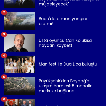
müjdeleyecek"
2
Buca'da orman yangını
alarmı!
3
Usta oyuncu Can Kolukısa
hayatını kaybetti
4
Manifest ile Dua Lipa buluştu!
5
Büyükşehir'den Beydağ'a
ulaşım hamlesi: 5 mahalle
merkeze bağlandı
6