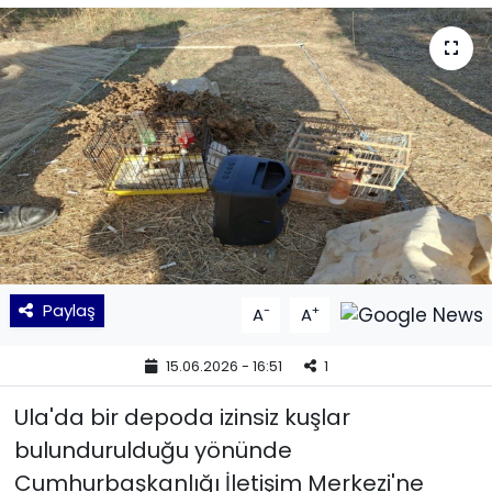
KÜLTÜR SANAT
MAGAZİN
POLİTİKA
SAĞLIK
Siyaset
Paylaş
-
+
A
A
SPOR
15.06.2026 - 16:51
1
TEKNOLOJİ
Ula'da bir depoda izinsiz kuşlar
Yaşam
bulundurulduğu yönünde
Cumhurbaşkanlığı İletişim Merkezi'ne
YEREL POLİTİKA