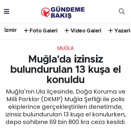
Ankara
Nöbetçi Eczaneler
İzmir
Foto Galeri
Video Galeri
Yazarl
Bilim Teknoloji
Hava Durumu
MUĞLA
DÜNYA
Trafik Durumu
Muğla'da izinsiz
EGE
Süper Lig Puan Durumu ve Fikstür
bulundurulan 13 kuşa el
konuldu
EĞİTİM
Tüm Manşetler
Muğla'nın Ula ilçesinde, Doğa Koruma ve
EKONOMİ
Son Dakika Haberleri
Milli Parklar (DKMP) Muğla Şefliği ile polis
ekiplerince gerçekleştirilen denetimde,
English News
Haber Arşivi
izinsiz bulundurulan 13 kuşa el konulurken,
depo sahibine 69 bin 800 lira ceza kesildi.
GÜNCEL