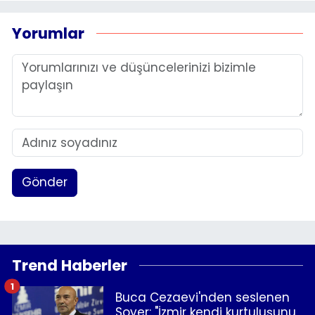
Yorumlar
Gönder
Trend Haberler
1
Buca Cezaevi'nden seslenen
Soyer: "İzmir kendi kurtuluşunu