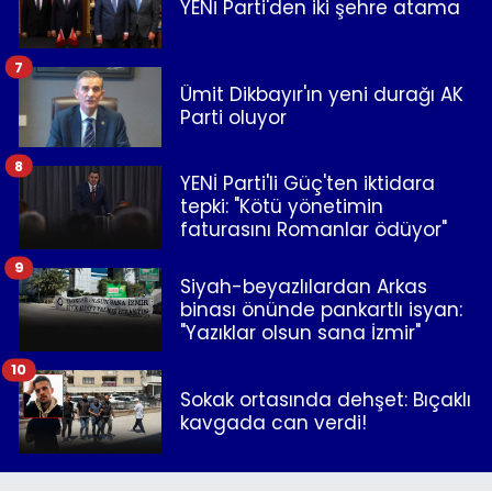
YENİ Parti'den iki şehre atama
7
Ümit Dikbayır'ın yeni durağı AK
Parti oluyor
8
YENİ Parti'li Güç'ten iktidara
tepki: "Kötü yönetimin
faturasını Romanlar ödüyor"
9
Siyah-beyazlılardan Arkas
binası önünde pankartlı isyan:
"Yazıklar olsun sana İzmir"
10
Sokak ortasında dehşet: Bıçaklı
kavgada can verdi!