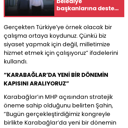
belediye
başkanlarına destek
ziyareti: "Yanlarında
olmaya devam
Gerçekten Türkiye’ye örnek olacak bir
edeceğiz"
çalışma ortaya koydunuz. Çünkü biz
siyaset yapmak için değil, milletimize
hizmet etmek için çalışıyoruz” ifadelerini
kullandı.
“KARABAĞLAR’DA YENİ BİR DÖNEMİN
KAPISINI ARALIYORUZ”
Karabağlar’ın MHP açısından stratejik
öneme sahip olduğunu belirten Şahin,
“Bugün gerçekleştirdiğimiz kongreyle
birlikte Karabağlar’da yeni bir dönemin