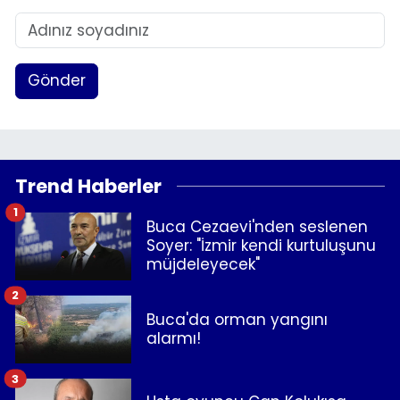
Gönder
Trend Haberler
1
Buca Cezaevi'nden seslenen
Soyer: "İzmir kendi kurtuluşunu
müjdeleyecek"
2
Buca'da orman yangını
alarmı!
3