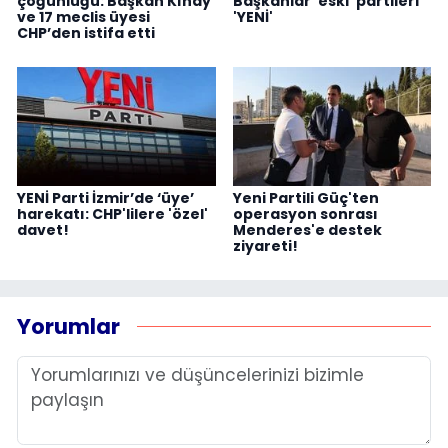
çoğunluğu: Başkan Kınay
Başkanlar 'eski' partileri
ve 17 meclis üyesi
'YENİ'
CHP’den istifa etti
YENİ Parti İzmir’de ‘üye’
Yeni Partili Güç'ten
harekatı: CHP'lilere 'özel'
operasyon sonrası
davet!
Menderes'e destek
ziyareti!
Yorumlar