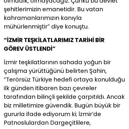
olmadık, olmayacağız. Çünkü bu devlet
şehitlerimizin emanetidir. Bu vatan
kahramanlarımızın kanıyla
mühürlenmiştir” diye konuştu.
“İZMİR TEŞKİLATLARIMIZ TARİHİ BİR
GÖREV ÜSTLENDİ”
İzmir teşkilatlarının sahada yoğun bir
çalışma yürüttüğünü belirten Şahin,
“Terörsüz Türkiye hedefi ortaya konulduğu
ilk günden itibaren bazı çevreler
tarafından bilinçli şekilde çarpıtıldı. Ancak
biz milletimize güvendik. Bugün büyük bir
gururla ifade ediyorum ki; İzmir’de
Patnoslulardan Dargeçitlilere,