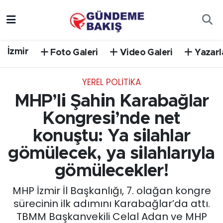
Ankara
Nöbetçi Eczaneler
İzmir
Foto Galeri
Video Galeri
Yazarl
Bilim Teknoloji
Hava Durumu
YEREL POLİTİKA
DÜNYA
Trafik Durumu
MHP’li Şahin Karabağlar
EGE
Süper Lig Puan Durumu ve Fikstür
Kongresi’nde net
konuştu: Ya silahlar
EĞİTİM
Tüm Manşetler
gömülecek, ya silahlarıyla
EKONOMİ
Son Dakika Haberleri
gömülecekler!
MHP İzmir İl Başkanlığı, 7. olağan kongre
English News
Haber Arşivi
sürecinin ilk adımını Karabağlar’da attı.
TBMM Başkanvekili Celal Adan ve MHP
GÜNCEL