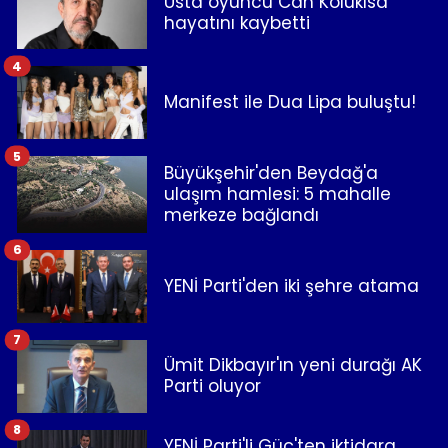
Usta oyuncu Can Kolukısa
hayatını kaybetti
4
Manifest ile Dua Lipa buluştu!
5
Büyükşehir'den Beydağ'a
ulaşım hamlesi: 5 mahalle
merkeze bağlandı
6
YENİ Parti'den iki şehre atama
7
Ümit Dikbayır'ın yeni durağı AK
Parti oluyor
8
YENİ Parti'li Güç'ten iktidara