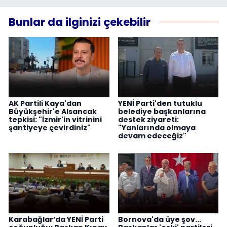
Bunlar da ilginizi çekebilir
AK Partili Kaya'dan
YENİ Parti'den tutuklu
Büyükşehir'e Alsancak
belediye başkanlarına
tepkisi: "İzmir'in vitrinini
destek ziyareti:
şantiyeye çevirdiniz"
"Yanlarında olmaya
devam edeceğiz"
Karabağlar’da YENİ Parti
Bornova'da üye şov...