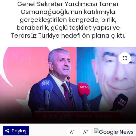
Genel Sekreter Yardımcısı Tamer
KÜLTÜR SANAT
Osmanağaoğlu’nun katılımıyla
gerçekleştirilen kongrede; birlik,
MAGAZİN
beraberlik, güçlü teşkilat yapısı ve
Terörsüz Türkiye hedefi ön plana çıktı.
POLİTİKA
SAĞLIK
Siyaset
SPOR
TEKNOLOJİ
Yaşam
Paylaş
-
+
A
A
YEREL POLİTİKA