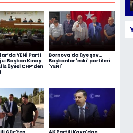
ar’da YENİ Parti
Bornova'da üye şov...
u: Başkan Kınay
Başkanlar 'eski' partileri
clis üyesi CHP’den
'YENİ'
i
ili Güç'ten
AK Partili Kaya'dan