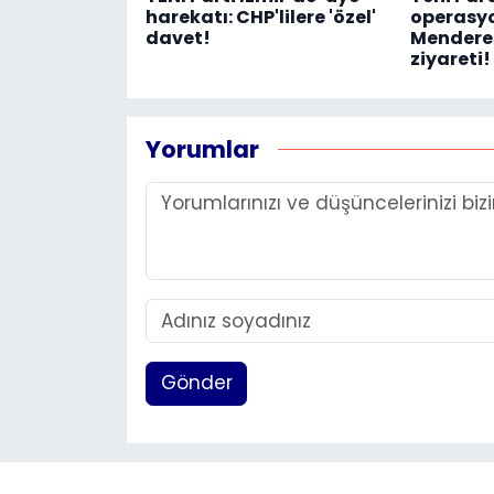
harekatı: CHP'lilere 'özel'
operasyo
davet!
Menderes
ziyareti!
Yorumlar
Gönder