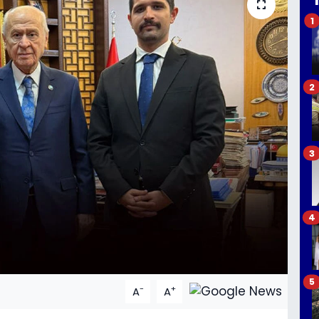
1
2
3
4
5
-
+
A
A