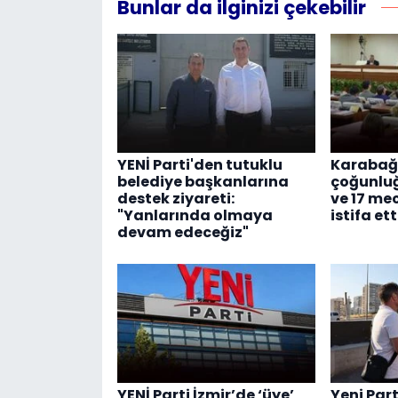
Bunlar da ilginizi çekebilir
YENİ Parti'den tutuklu
Karabağl
belediye başkanlarına
çoğunluğ
destek ziyareti:
ve 17 me
"Yanlarında olmaya
istifa ett
devam edeceğiz"
YENİ Parti İzmir’de ‘üye’
Yeni Part