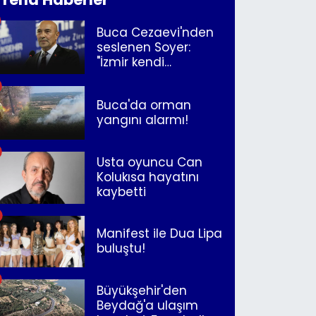
Buca Cezaevi'nden
seslenen Soyer:
"İzmir kendi
kurtuluşunu
müjdeleyecek"
Buca'da orman
yangını alarmı!
Usta oyuncu Can
Kolukısa hayatını
kaybetti
Manifest ile Dua Lipa
buluştu!
Büyükşehir'den
Beydağ'a ulaşım