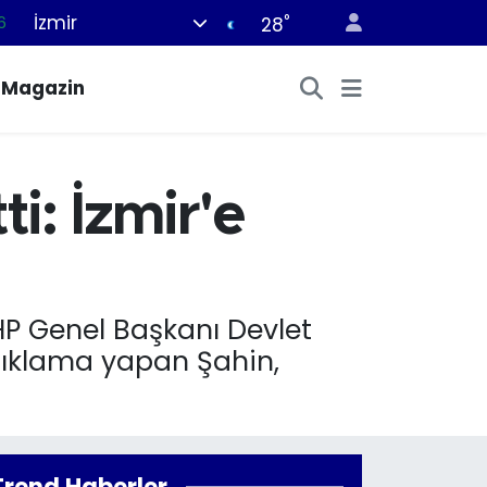
İzmir
°
6
28
0
Magazin
8
0
2
ti: İzmir'e
0
MHP Genel Başkanı Devlet
açıklama yapan Şahin,
Trend Haberler