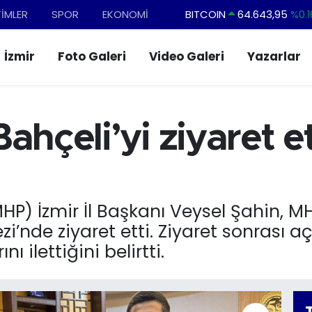
TİMLER
SPOR
EKONOMİ
BITCOIN
64.643,95
%0.1
DOLAR
47,6704
%
İzmir
Foto Galeri
Video Galeri
Yazarlar
EURO
55,0406
%-0.0
STERLİN
64,2143
%
GRAM ALTIN
6500.87
%0.1
ahçeli’yi ziyaret et
BİST100
13.799
%7
(MHP) İzmir İl Başkanı Veysel Şahin, 
zi’nde ziyaret etti. Ziyaret sonrası 
ı ilettiğini belirtti.