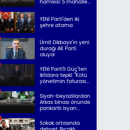
hamlesi: 5 mahalle
merkeze bağlandı
YENİ Parti'den iki
şehre atama
Ümit Dikbayır'ın yeni
durağı AK Parti
oluyor
YENİ Parti'li Güç'ten
iktidara tepki: "Kötü
yönetimin faturasını
Romanlar ödüyor"
Siyah-beyazlılardan
Arkas binası önünde
pankartlı isyan:
"Yazıklar olsun sana
İzmir"
Sokak ortasında
dehşet: Bıçaklı