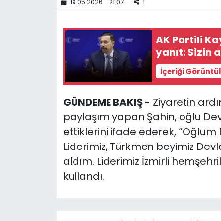
19.05.2026 - 21:07
1
YEREL YÖNETİMLER
AK Partili Ka
Yurt
yanıt: Sizin 
İçeriği Görüntü
GÜNDEME BAKIŞ -
Ziyaretin ard
paylaşım yapan Şahin, oğlu Devle
ettiklerini ifade ederek, “Oğlu
Liderimiz, Türkmen beyimiz Devlet
aldım. Liderimiz İzmirli hemşehril
kullandı.