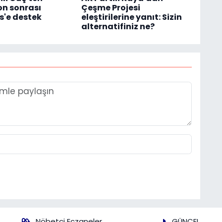
n sonrası
Çeşme Projesi
'e destek
eleştirilerine yanıt: Sizin
alternatifiniz ne?
Nöbetçi Eczaneler
GÜNCEL