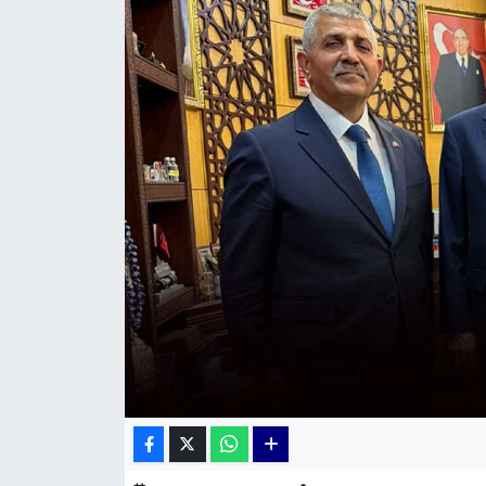
KÜLTÜR SANAT
MAGAZİN
POLİTİKA
SAĞLIK
Siyaset
SPOR
TEKNOLOJİ
Yaşam
YEREL POLİTİKA