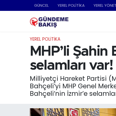
GÜNCEL
YEREL POLİTİKA
YEREL YÖNE
Ankara
Nöbetçi Eczaneler
Bilim Teknoloji
Hava Durumu
YEREL POLİTİKA
DÜNYA
Trafik Durumu
MHP’li Şahin B
EGE
Süper Lig Puan Durumu ve Fikstür
selamları var!
EĞİTİM
Tüm Manşetler
Milliyetçi Hareket Partisi 
Bahçeli’yi MHP Genel Merke
EKONOMİ
Son Dakika Haberleri
Bahçeli’nin İzmir’e selamların
English News
Haber Arşivi
GÜNCEL