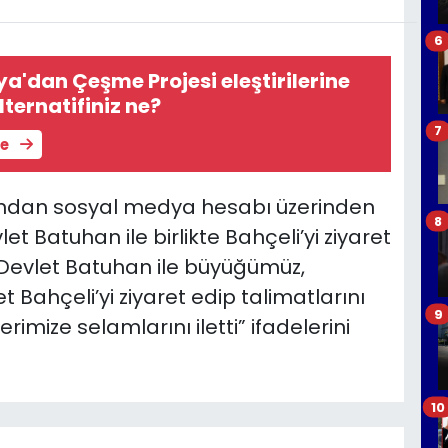
6
ya'dan Çeşme Projesi eleştirilerine
alternatifiniz ne?
7
le
ından sosyal medya hesabı üzerinden
8
t Batuhan ile birlikte Bahçeli’yi ziyaret
m Devlet Batuhan ile büyüğümüz,
 Bahçeli’yi ziyaret edip talimatlarını
9
erimize selamlarını iletti” ifadelerini
10