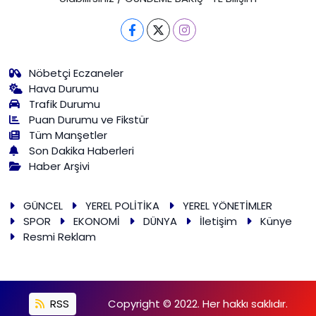
Nöbetçi Eczaneler
Hava Durumu
Trafik Durumu
Puan Durumu ve Fikstür
Tüm Manşetler
Son Dakika Haberleri
Haber Arşivi
GÜNCEL
YEREL POLİTİKA
YEREL YÖNETİMLER
SPOR
EKONOMİ
DÜNYA
İletişim
Künye
Resmi Reklam
RSS
Copyright © 2022. Her hakkı saklıdır.