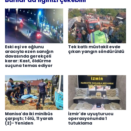
Eski eşi ve oğlunu
Tek katlı müstakil evde
aracıyla ezen sanığın
çıkan yangın söndürüldü
davasında gerekçeli
karar: Kast, öldürme
suçuna temas ediyor
Manisa'da iki minibüs
İzmir'de uyuşturucu
çarpıştı; 1 ölü, 11 yaralı
operasyonunda 1
(2)- Yeniden
tutuklama