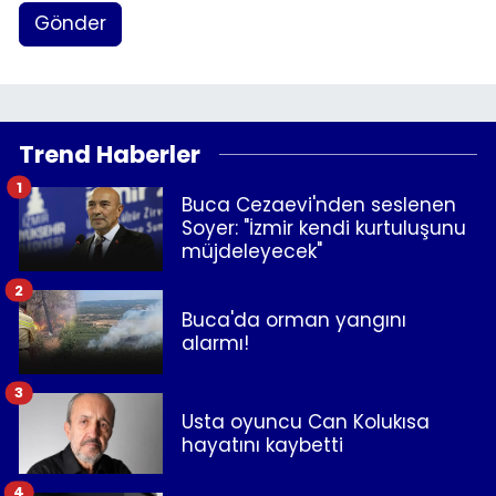
Gönder
Trend Haberler
1
Buca Cezaevi'nden seslenen
Soyer: "İzmir kendi kurtuluşunu
müjdeleyecek"
2
Buca'da orman yangını
alarmı!
3
Usta oyuncu Can Kolukısa
hayatını kaybetti
4