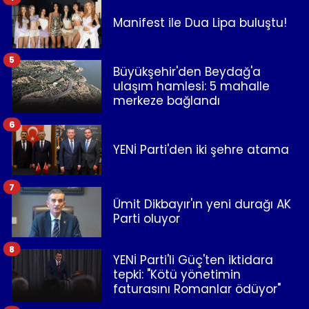
Manifest ile Dua Lipa buluştu!
5
Büyükşehir'den Beydağ'a
ulaşım hamlesi: 5 mahalle
merkeze bağlandı
6
YENİ Parti'den iki şehre atama
7
Ümit Dikbayır'ın yeni durağı AK
Parti oluyor
8
YENİ Parti'li Güç'ten iktidara
tepki: "Kötü yönetimin
faturasını Romanlar ödüyor"