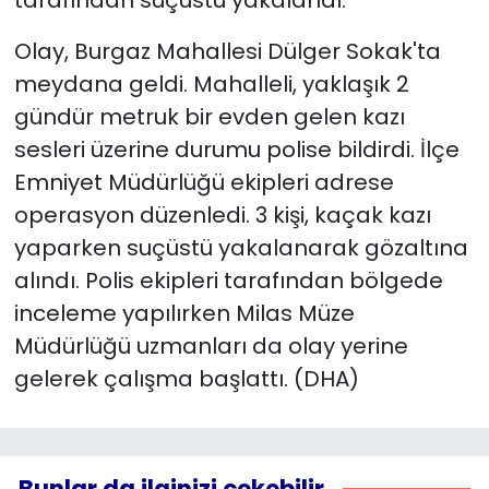
tarafından suçüstü yakalandı.
Olay, Burgaz Mahallesi Dülger Sokak'ta
YEREL YÖNETİMLER
meydana geldi. Mahalleli, yaklaşık 2
Yurt
gündür metruk bir evden gelen kazı
sesleri üzerine durumu polise bildirdi. İlçe
Emniyet Müdürlüğü ekipleri adrese
operasyon düzenledi. 3 kişi, kaçak kazı
yaparken suçüstü yakalanarak gözaltına
alındı. Polis ekipleri tarafından bölgede
inceleme yapılırken Milas Müze
Müdürlüğü uzmanları da olay yerine
gelerek çalışma başlattı. (DHA)
Bunlar da ilginizi çekebilir