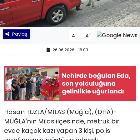
KÜLTÜR SANAT
MAGAZİN
Paylaş
-
+
A
A
POLİTİKA
26.06.2026 - 18:03
SAĞLIK
Nehirde boğulan Eda,
Siyaset
son yolculuğuna
gelinlikle uğurlandı
SPOR
TEKNOLOJİ
Hasan TUZLA/MİLAS (Muğla), (DHA)-
MUĞLA'nın Milas ilçesinde, metruk bir
Yaşam
evde kaçak kazı yapan 3 kişi, polis
YEREL POLİTİKA