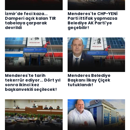
İzmir'de feci kaza...
Menderes'te CHP-YENİ
Damperi açık kalan TIR
Parti ittifak yapmazsa
tabelaya çarparak
Belediye AK Parti'ye
devrildi
geçebilir!
Menderes'te tarih
Menderes Belediye
tekerrür ediyor... Dört yıl
Başkanı İlkay Çiçek
sonra ikinci kez
tutuklandı!
başkanvekili seçilecek!