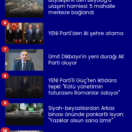
Büyükşehir'den Beydağ'a
ulaşım hamlesi: 5 mahalle
merkeze bağlandı
6
YENİ Parti'den iki şehre atama
7
Ümit Dikbayır'ın yeni durağı AK
Parti oluyor
8
YENİ Parti'li Güç'ten iktidara
tepki: "Kötü yönetimin
faturasını Romanlar ödüyor"
9
Siyah-beyazlılardan Arkas
binası önünde pankartlı isyan:
"Yazıklar olsun sana İzmir"
10