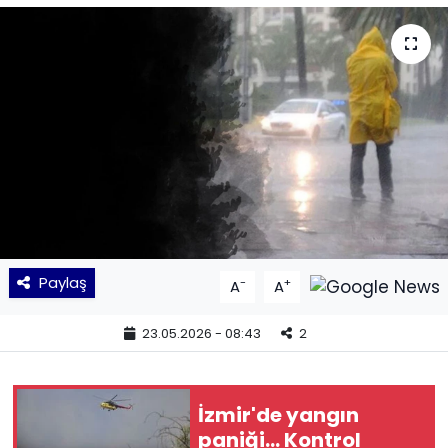
KÜLTÜR SANAT
MAGAZİN
POLİTİKA
SAĞLIK
Siyaset
Paylaş
-
+
A
A
SPOR
23.05.2026 - 08:43
2
TEKNOLOJİ
Yaşam
İzmir'de yangın
paniği... Kontrol
YEREL POLİTİKA