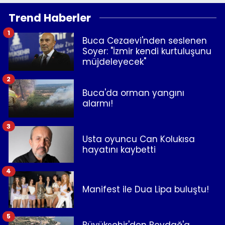
Trend Haberler
1
Buca Cezaevi'nden seslenen
Soyer: "İzmir kendi kurtuluşunu
müjdeleyecek"
2
Buca'da orman yangını
alarmı!
3
Usta oyuncu Can Kolukısa
hayatını kaybetti
4
Manifest ile Dua Lipa buluştu!
5