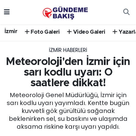
Ankara
Nöbetçi Eczaneler
İzmir
Foto Galeri
Video Galeri
Yazarl
Bilim Teknoloji
Hava Durumu
İZMIR HABERLERI
DÜNYA
Trafik Durumu
Meteoroloji'den İzmir için
EGE
Süper Lig Puan Durumu ve Fikstür
sarı kodlu uyarı: O
saatlere dikkat!
EĞİTİM
Tüm Manşetler
Meteoroloji Genel Müdürlüğü, İzmir için
EKONOMİ
Son Dakika Haberleri
sarı kodlu uyarı yayımladı. Kentte bugün
kuvvetli gök gürültülü sağanak
English News
Haber Arşivi
beklenirken sel, su baskını ve ulaşımda
aksama riskine karşı uyarı yapıldı.
GÜNCEL