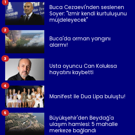
1
Buca Cezaevi'nden seslenen
Soyer: "İzmir kendi kurtuluşunu
müjdeleyecek"
2
Buca'da orman yangını
alarmı!
3
Usta oyuncu Can Kolukısa
hayatını kaybetti
4
Manifest ile Dua Lipa buluştu!
5
Büyükşehir'den Beydağ'a
ulaşım hamlesi: 5 mahalle
merkeze bağlandı