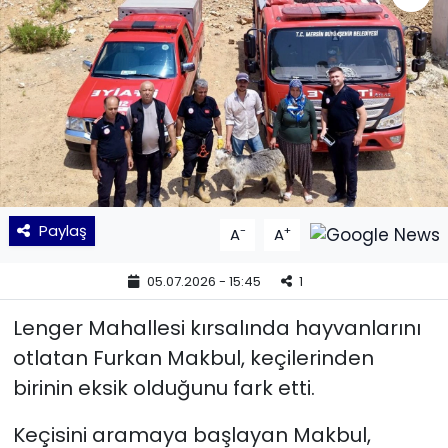
KÜLTÜR SANAT
MAGAZİN
POLİTİKA
SAĞLIK
Paylaş
-
+
A
A
Siyaset
05.07.2026 - 15:45
1
SPOR
Lenger Mahallesi kırsalında hayvanlarını
TEKNOLOJİ
otlatan Furkan Makbul, keçilerinden
birinin eksik olduğunu fark etti.
Yaşam
Keçisini aramaya başlayan Makbul,
YEREL POLİTİKA