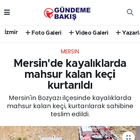
Ankara
Nöbetçi Eczaneler
İzmir
Foto Galeri
Video Galeri
Yazarl
Bilim Teknoloji
Hava Durumu
MERSIN
DÜNYA
Trafik Durumu
Mersin'de kayalıklarda
EGE
Süper Lig Puan Durumu ve Fikstür
mahsur kalan keçi
kurtarıldı
EĞİTİM
Tüm Manşetler
Mersin'in Bozyazı ilçesinde kayalıklarda
EKONOMİ
Son Dakika Haberleri
mahsur kalan keçi, kurtarılarak sahibine
teslim edildi.
English News
Haber Arşivi
GÜNCEL