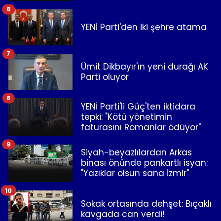
6
YENİ Parti'den iki şehre atama
7
Ümit Dikbayır'ın yeni durağı AK
Parti oluyor
8
YENİ Parti'li Güç'ten iktidara
tepki: "Kötü yönetimin
faturasını Romanlar ödüyor"
9
Siyah-beyazlılardan Arkas
binası önünde pankartlı isyan:
"Yazıklar olsun sana İzmir"
10
Sokak ortasında dehşet: Bıçaklı
kavgada can verdi!