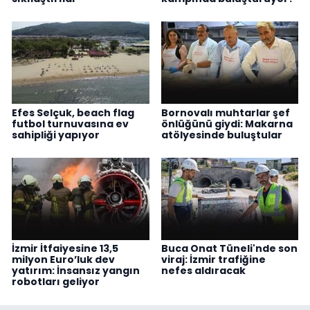
Efes Selçuk, beach flag
Bornovalı muhtarlar şef
futbol turnuvasına ev
önlüğünü giydi: Makarna
sahipliği yapıyor
atölyesinde buluştular
İzmir İtfaiyesine 13,5
Buca Onat Tüneli'nde son
milyon Euro’luk dev
viraj: İzmir trafiğine
yatırım: İnsansız yangın
nefes aldıracak
robotları geliyor