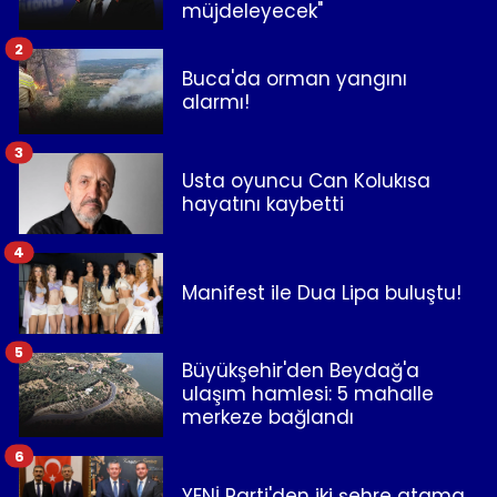
müjdeleyecek"
2
Buca'da orman yangını
alarmı!
3
Usta oyuncu Can Kolukısa
hayatını kaybetti
4
Manifest ile Dua Lipa buluştu!
5
Büyükşehir'den Beydağ'a
ulaşım hamlesi: 5 mahalle
merkeze bağlandı
6
YENİ Parti'den iki şehre atama