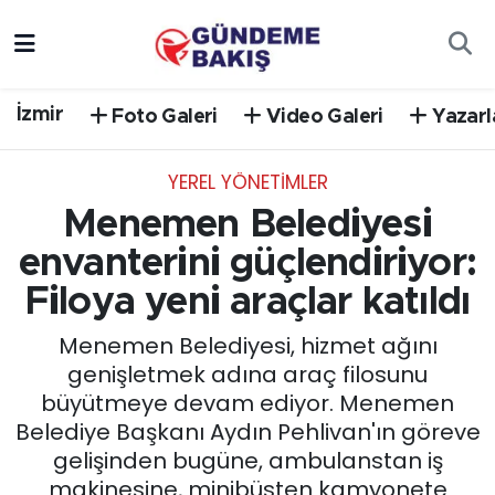
Ankara
Nöbetçi Eczaneler
İzmir
Foto Galeri
Video Galeri
Yazarl
Bilim Teknoloji
Hava Durumu
YEREL YÖNETİMLER
DÜNYA
Trafik Durumu
Menemen Belediyesi
EGE
Süper Lig Puan Durumu ve Fikstür
envanterini güçlendiriyor:
Filoya yeni araçlar katıldı
EĞİTİM
Tüm Manşetler
Menemen Belediyesi, hizmet ağını
EKONOMİ
Son Dakika Haberleri
genişletmek adına araç filosunu
büyütmeye devam ediyor. Menemen
English News
Haber Arşivi
Belediye Başkanı Aydın Pehlivan'ın göreve
gelişinden bugüne, ambulanstan iş
GÜNCEL
makinesine, minibüsten kamyonete