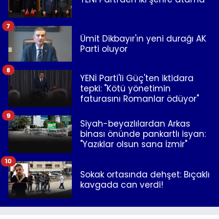
7
Ümit Dikbayır'ın yeni durağı AK
Parti oluyor
8
YENİ Parti'li Güç'ten iktidara
tepki: "Kötü yönetimin
faturasını Romanlar ödüyor"
9
Siyah-beyazlılardan Arkas
binası önünde pankartlı isyan:
"Yazıklar olsun sana İzmir"
10
Sokak ortasında dehşet: Bıçaklı
kavgada can verdi!