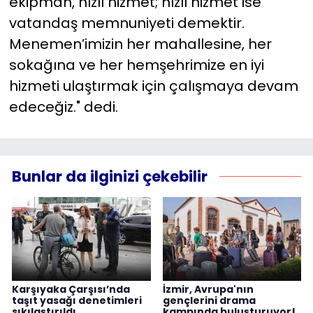
ekipman, hızlı hizmet; hızlı hizmet ise
vatandaş memnuniyeti demektir.
Menemen’imizin her mahallesine, her
sokağına ve her hemşehrimize en iyi
hizmeti ulaştırmak için çalışmaya devam
edeceğiz." dedi.
Bunlar da ilginizi çekebilir
Karşıyaka Çarşısı’nda
İzmir, Avrupa'nın
taşıt yasağı denetimleri
gençlerini drama
sıkılaştırıldı
kampında buluşturuyor!