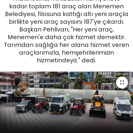
kadar toplam 181 araç alan Menemen
KÜLTÜR SANAT
Belediyesi, filosuna kattığı altı yeni araçla
birlikte yeni araç sayısını 187'ye çıkardı.
MAGAZİN
Başkan Pehlivan, "Her yeni araç,
Menemen'e daha çok hizmet demektir.
POLİTİKA
Tarımdan sağlığa her alana hizmet veren
araçlarımızla, hemşehrilerimizin
SAĞLIK
hizmetindeyiz." dedi.
Siyaset
SPOR
TEKNOLOJİ
Yaşam
YEREL POLİTİKA