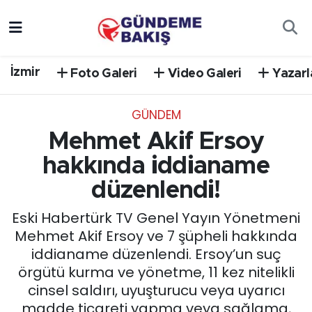
Ankara
Nöbetçi Eczaneler
İzmir
Foto Galeri
Video Galeri
Yazarl
Bilim Teknoloji
Hava Durumu
GÜNDEM
DÜNYA
Trafik Durumu
Mehmet Akif Ersoy
EGE
Süper Lig Puan Durumu ve Fikstür
hakkında iddianame
düzenlendi!
EĞİTİM
Tüm Manşetler
Eski Habertürk TV Genel Yayın Yönetmeni
EKONOMİ
Son Dakika Haberleri
Mehmet Akif Ersoy ve 7 şüpheli hakkında
iddianame düzenlendi. Ersoy’un suç
English News
Haber Arşivi
örgütü kurma ve yönetme, 11 kez nitelikli
cinsel saldırı, uyuşturucu veya uyarıcı
GÜNCEL
madde ticareti yapma veya sağlama,