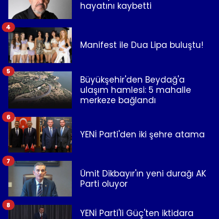
hayatını kaybetti
4
Manifest ile Dua Lipa buluştu!
5
Büyükşehir'den Beydağ'a
ulaşım hamlesi: 5 mahalle
merkeze bağlandı
6
YENİ Parti'den iki şehre atama
7
Ümit Dikbayır'ın yeni durağı AK
Parti oluyor
8
YENİ Parti'li Güç'ten iktidara