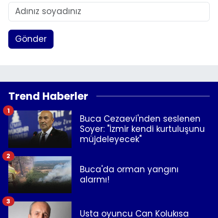
Gönder
Trend Haberler
1
Buca Cezaevi'nden seslenen
Soyer: "İzmir kendi kurtuluşunu
müjdeleyecek"
2
Buca'da orman yangını
alarmı!
3
Usta oyuncu Can Kolukısa