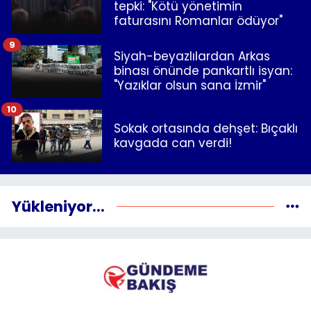
tepki: "Kötü yönetimin
faturasını Romanlar ödüyor"
9
Siyah-beyazlılardan Arkas
binası önünde pankartlı isyan:
"Yazıklar olsun sana İzmir"
10
Sokak ortasında dehşet: Bıçaklı
kavgada can verdi!
Yükleniyor...