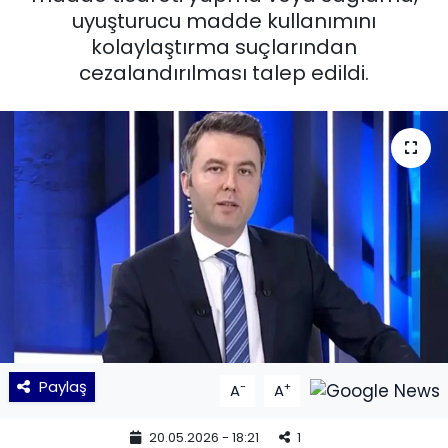
uyuşturucu madde kullanımını
KÜLTÜR SANAT
kolaylaştırma suçlarından
cezalandırılması talep edildi.
MAGAZİN
POLİTİKA
SAĞLIK
Siyaset
SPOR
TEKNOLOJİ
Paylaş
-
+
A
A
Yaşam
20.05.2026 - 18:21
1
YEREL POLİTİKA