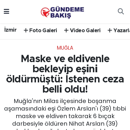
Ankara
Nöbetçi Eczaneler
İzmir
Foto Galeri
Video Galeri
Yazarl
Bilim Teknoloji
Hava Durumu
MUĞLA
DÜNYA
Trafik Durumu
Maske ve eldivenle
EGE
Süper Lig Puan Durumu ve Fikstür
bekleyip eşini
öldürmüştü: İstenen ceza
EĞİTİM
Tüm Manşetler
belli oldu!
EKONOMİ
Son Dakika Haberleri
Muğla'nın Milas ilçesinde boşanma
aşamasındaki eşi Özlem Arslan'ı (39) tıbbi
English News
Haber Arşivi
maske ve eldiven takarak 6 bıçak
darbesiyle öldüren Nihat Arslan (39)
GÜNCEL