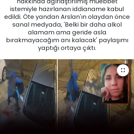
hakkında ağırlaştırılmış müebbet
istemiyle hazırlanan iddianame kabul
KÜLTÜR SANAT
edildi. Öte yandan Arslan'ın olaydan önce
sanal medyada, 'Belki bir daha alkol
MAGAZİN
alamam ama geride asla
bırakmayacağım anı kalacak' paylaşımı
POLİTİKA
yaptığı ortaya çıktı.
SAĞLIK
Siyaset
SPOR
TEKNOLOJİ
Yaşam
YEREL POLİTİKA