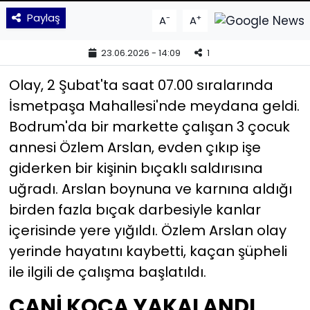
Paylaş
-
+
A
A
YEREL YÖNETİMLER
23.06.2026 - 14:09
1
Yurt
Olay, 2 Şubat'ta saat 07.00 sıralarında
İsmetpaşa Mahallesi'nde meydana geldi.
Bodrum'da bir markette çalışan 3 çocuk
annesi Özlem Arslan, evden çıkıp işe
giderken bir kişinin bıçaklı saldırısına
uğradı. Arslan boynuna ve karnına aldığı
birden fazla bıçak darbesiyle kanlar
içerisinde yere yığıldı. Özlem Arslan olay
yerinde hayatını kaybetti, kaçan şüpheli
ile ilgili de çalışma başlatıldı.
CANİ KOCA YAKALANDI