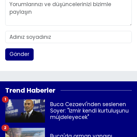
Gönder
Trend Haberler
1
Buca Cezaevi'nden seslenen
Soyer: "İzmir kendi kurtuluşunu
müjdeleyecek"
2
Buca'da orman yangını