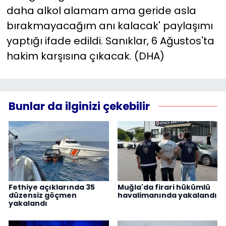
daha alkol alamam ama geride asla
bırakmayacağım anı kalacak' paylaşımı
yaptığı ifade edildi. Sanıklar, 6 Ağustos'ta
hakim karşısına çıkacak. (DHA)
Bunlar da ilginizi çekebilir
Fethiye açıklarında 35
Muğla'da firari hükümlü
düzensiz göçmen
havalimanında yakalandı
yakalandı