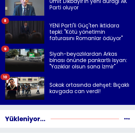
Ümit Dikbayır'ın yeni durağı AK
Parti oluyor
8
YENİ Parti'li Güç'ten iktidara
tepki: "Kötü yönetimin
faturasını Romanlar ödüyor"
9
Siyah-beyazlılardan Arkas
binası önünde pankartlı isyan:
"Yazıklar olsun sana İzmir"
10
Sokak ortasında dehşet: Bıçaklı
kavgada can verdi!
Yükleniyor...