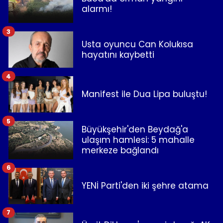
alarmı!
3
Usta oyuncu Can Kolukısa
hayatını kaybetti
4
Manifest ile Dua Lipa buluştu!
5
Büyükşehir'den Beydağ'a
ulaşım hamlesi: 5 mahalle
merkeze bağlandı
6
YENİ Parti'den iki şehre atama
7