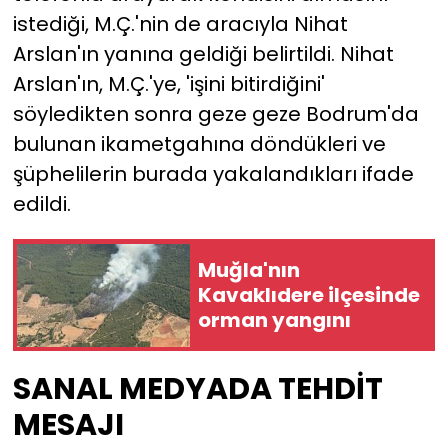
istediği, M.Ç.'nin de aracıyla Nihat
Arslan'ın yanına geldiği belirtildi. Nihat
Arslan'ın, M.Ç.'ye, 'işini bitirdiğini'
söyledikten sonra geze geze Bodrum'da
bulunan ikametgahına döndükleri ve
şüphelilerin burada yakalandıkları ifade
edildi.
Muğla'nın
Kavaklıdere ilçesinde
orman yangını
SANAL MEDYADA TEHDİT
MESAJI