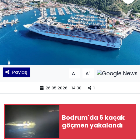
KÜLTÜR SANAT
MAGAZİN
POLİTİKA
SAĞLIK
Paylaş
-
+
A
A
Siyaset
26.05.2026 - 14:38
1
SPOR
TEKNOLOJİ
Bodrum'da 6 kaçak
Yaşam
göçmen yakalandı
YEREL POLİTİKA