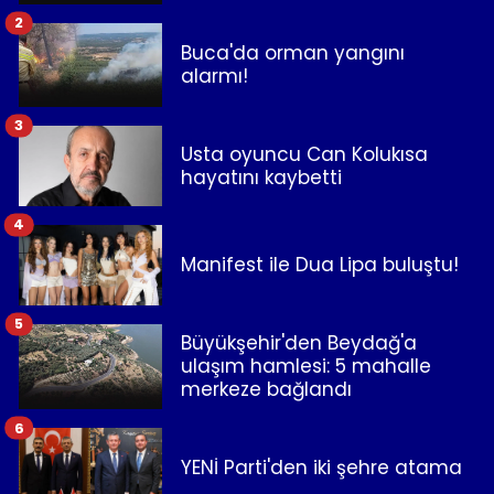
2
Buca'da orman yangını
alarmı!
3
Usta oyuncu Can Kolukısa
hayatını kaybetti
4
Manifest ile Dua Lipa buluştu!
5
Büyükşehir'den Beydağ'a
ulaşım hamlesi: 5 mahalle
merkeze bağlandı
6
YENİ Parti'den iki şehre atama