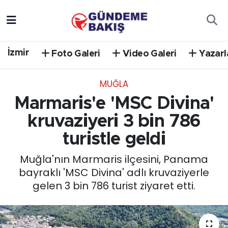
Ankara
Nöbetçi Eczaneler
İzmir
Foto Galeri
Video Galeri
Yazarl
Bilim Teknoloji
Hava Durumu
MUĞLA
DÜNYA
Trafik Durumu
Marmaris'e 'MSC Divina'
EGE
Süper Lig Puan Durumu ve Fikstür
kruvaziyeri 3 bin 786
turistle geldi
EĞİTİM
Tüm Manşetler
Muğla'nın Marmaris ilçesini, Panama
EKONOMİ
Son Dakika Haberleri
bayraklı 'MSC Divina' adlı kruvaziyerle
gelen 3 bin 786 turist ziyaret etti.
English News
Haber Arşivi
GÜNCEL