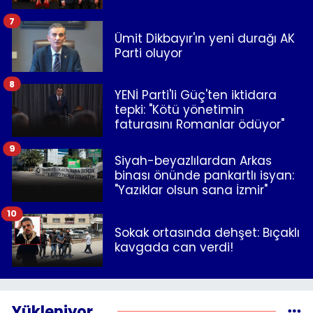
7
Ümit Dikbayır'ın yeni durağı AK
Parti oluyor
8
YENİ Parti'li Güç'ten iktidara
tepki: "Kötü yönetimin
faturasını Romanlar ödüyor"
9
Siyah-beyazlılardan Arkas
binası önünde pankartlı isyan:
"Yazıklar olsun sana İzmir"
10
Sokak ortasında dehşet: Bıçaklı
kavgada can verdi!
Yükleniyor...