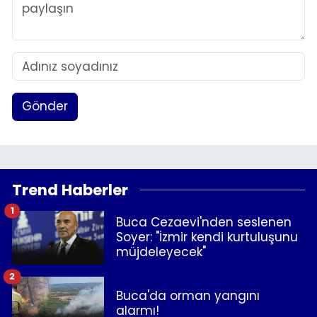
Gönder
Trend Haberler
1
Buca Cezaevi'nden seslenen
Soyer: "İzmir kendi kurtuluşunu
müjdeleyecek"
2
Buca'da orman yangını
alarmı!