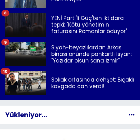
8
YENİ Parti'li Güç'ten iktidara
tepki: "Kötü yönetimin
faturasını Romanlar ödüyor"
9
Siyah-beyazlılardan Arkas
binası önünde pankartlı isyan:
"Yazıklar olsun sana İzmir"
10
Sokak ortasında dehşet: Bıçaklı
kavgada can verdi!
Yükleniyor...