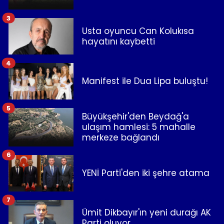
3
Usta oyuncu Can Kolukısa
hayatını kaybetti
4
Manifest ile Dua Lipa buluştu!
5
Büyükşehir'den Beydağ'a
ulaşım hamlesi: 5 mahalle
merkeze bağlandı
6
YENİ Parti'den iki şehre atama
7
Ümit Dikbayır'ın yeni durağı AK
Parti oluyor