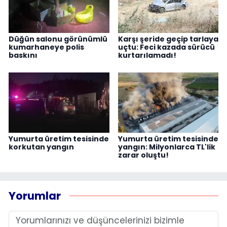
Düğün salonu görünümlü
Karşı şeride geçip tarlaya
kumarhaneye polis
uçtu: Feci kazada sürücü
baskını
kurtarılamadı!
Yumurta üretim tesisinde
Yumurta üretim tesisinde
korkutan yangın
yangın: Milyonlarca TL'lik
zarar oluştu!
Yorumlar