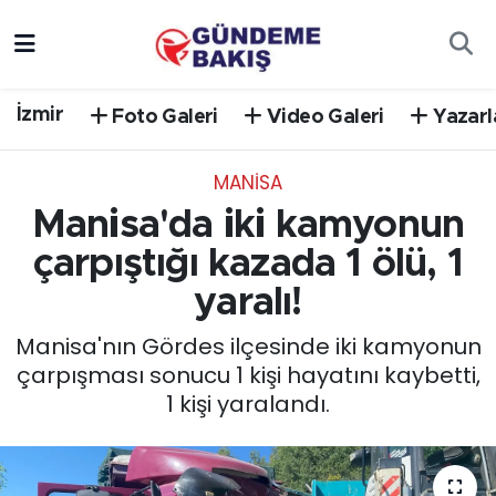
Ankara
Nöbetçi Eczaneler
İzmir
Foto Galeri
Video Galeri
Yazarl
Bilim Teknoloji
Hava Durumu
MANISA
DÜNYA
Trafik Durumu
Manisa'da iki kamyonun
EGE
Süper Lig Puan Durumu ve Fikstür
çarpıştığı kazada 1 ölü, 1
yaralı!
EĞİTİM
Tüm Manşetler
Manisa'nın Gördes ilçesinde iki kamyonun
EKONOMİ
Son Dakika Haberleri
çarpışması sonucu 1 kişi hayatını kaybetti,
1 kişi yaralandı.
English News
Haber Arşivi
GÜNCEL