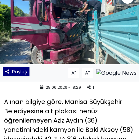
KÜLTÜR SANAT
MAGAZİN
POLİTİKA
SAĞLIK
Paylaş
-
+
A
A
Siyaset
28.06.2026 - 18:29
1
SPOR
​Alınan bilgiye göre, Manisa Büyükşehir
TEKNOLOJİ
Belediyesine ait plakası henüz
öğrenilemeyen Aziz Aydın (36)
Yaşam
yönetimindeki kamyon ile Baki Aksoy (58)
YEREL POLİTİKA
idaresindeki 42 BHA 816 plakalı kamyon