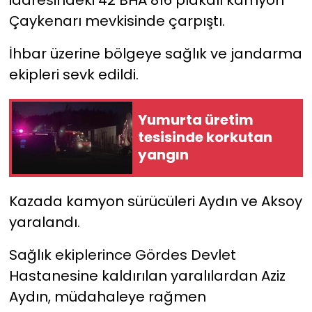
Çaykenarı mevkisinde çarpıştı.
YEREL YÖNETİMLER
​İhbar üzerine bölgeye sağlık ve jandarma
Yurt
ekipleri sevk edildi.
Yumurta üretim
tesisinde korkutan
yangın
Kazada kamyon sürücüleri Aydın ve Aksoy
yaralandı.
Sağlık ekiplerince ​Gördes Devlet
Hastanesine kaldırılan yaralılardan Aziz
Aydın, müdahaleye rağmen