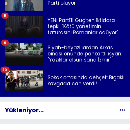
Parti oluyor
8
YENİ Parti'li Güç'ten iktidara
tepki: "Kötü yönetimin
faturasını Romanlar ödüyor"
9
Siyah-beyazlılardan Arkas
binası önünde pankartlı isyan:
"Yazıklar olsun sana İzmir"
10
Sokak ortasında dehşet: Bıçaklı
kavgada can verdi!
Yükleniyor...