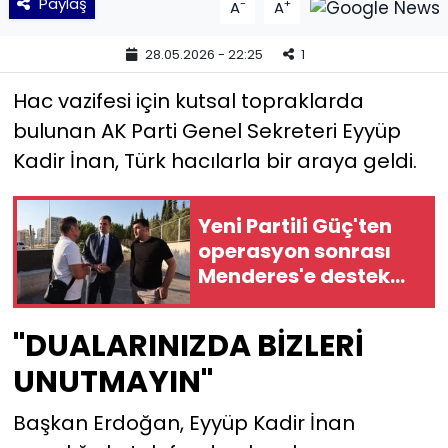
Paylaş
-
+
A
A
YEREL YÖNETİMLER
28.05.2026 - 22:25
1
Yurt
Hac vazifesi için kutsal topraklarda
bulunan AK Parti Genel Sekreteri Eyyüp
Kadir İnan, Türk hacılarla bir araya geldi.
Yeni Partili Güç'ten
operasyon sonrası
Menderes'e destek
ziyareti!
"DUALARINIZDA BİZLERİ
UNUTMAYIN"
Başkan Erdoğan, Eyyüp Kadir İnan