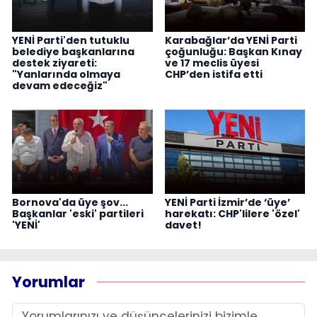
YENİ Parti'den tutuklu
Karabağlar’da YENİ Parti
belediye başkanlarına
çoğunluğu: Başkan Kınay
destek ziyareti:
ve 17 meclis üyesi
"Yanlarında olmaya
CHP’den istifa etti
devam edeceğiz"
Bornova'da üye şov...
YENİ Parti İzmir’de ‘üye’
Başkanlar 'eski' partileri
harekatı: CHP'lilere 'özel'
'YENİ'
davet!
Yorumlar