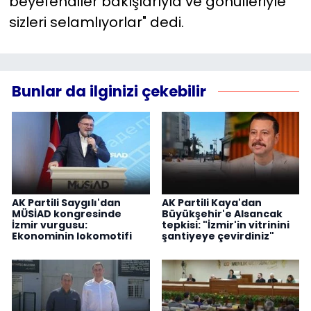
beyefendiler bakışlarıyla ve gönülleriyle
sizleri selamlıyorlar" dedi.
Bunlar da ilginizi çekebilir
AK Partili Saygılı'dan
AK Partili Kaya'dan
MÜSİAD kongresinde
Büyükşehir'e Alsancak
İzmir vurgusu:
tepkisi: "İzmir'in vitrinini
Ekonominin lokomotifi
şantiyeye çevirdiniz"