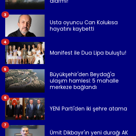
alarmı!
3
Usta oyuncu Can Kolukısa
hayatını kaybetti
4
Manifest ile Dua Lipa buluştu!
5
Büyükşehir'den Beydağ'a
ulaşım hamlesi: 5 mahalle
merkeze bağlandı
6
YENİ Parti'den iki şehre atama
7
Ümit Dikbayır'ın yeni durağı AK