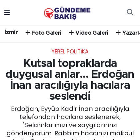
Ankara
Nöbetçi Eczaneler
İzmir
Foto Galeri
Video Galeri
Yazarl
Bilim Teknoloji
Hava Durumu
YEREL POLİTİKA
DÜNYA
Trafik Durumu
Kutsal topraklarda
EGE
Süper Lig Puan Durumu ve Fikstür
duygusal anlar... Erdoğan
İnan aracılığıyla hacılara
EĞİTİM
Tüm Manşetler
seslendi
EKONOMİ
Son Dakika Haberleri
Erdoğan, Eyyüp Kadir İnan aracılığıyla
telefondan hacılara seslenerek,
English News
Haber Arşivi
"Selamlarımızı ve saygılarımızı
gönderiyorum. Rabbim haccınızı makbul
GÜNCEL