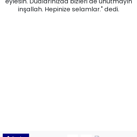
eylesin. Dualarınızda bizleri de unutmayın
inşallah. Hepinize selamlar." dedi.
KÜLTÜR SANAT
MAGAZİN
POLİTİKA
SAĞLIK
Siyaset
SPOR
TEKNOLOJİ
Yaşam
YEREL POLİTİKA