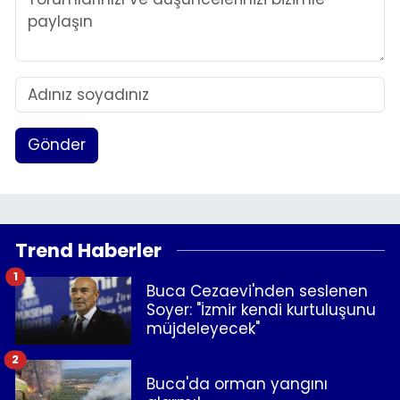
Gönder
Trend Haberler
1
Buca Cezaevi'nden seslenen
Soyer: "İzmir kendi kurtuluşunu
müjdeleyecek"
2
Buca'da orman yangını