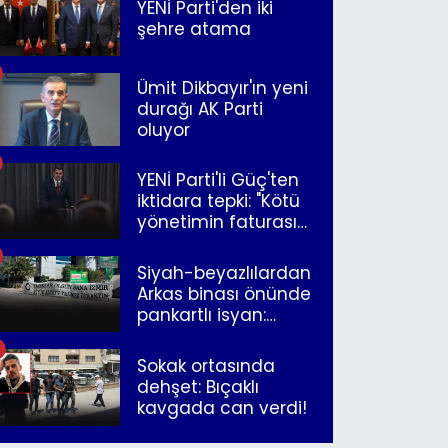
YENİ Parti'den iki
şehre atama
Ümit Dikbayır'ın yeni
durağı AK Parti
oluyor
YENİ Parti'li Güç'ten
iktidara tepki: "Kötü
yönetimin faturasını
Romanlar ödüyor"
Siyah-beyazlılardan
Arkas binası önünde
pankartlı isyan:
"Yazıklar olsun sana
İzmir"
Sokak ortasında
dehşet: Bıçaklı
kavgada can verdi!