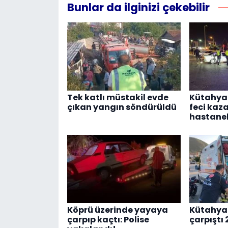
Bunlar da ilginizi çekebilir
Tek katlı müstakil evde
Kütahya
çıkan yangın söndürüldü
feci kaza:
hastanel
Köprü üzerinde yayaya
Kütahya'
çarpıp kaçtı: Polise
çarpıştı 