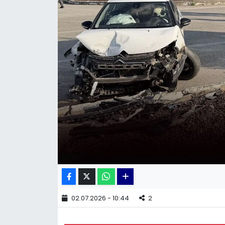
KÜLTÜR SANAT
MAGAZİN
POLİTİKA
SAĞLIK
Siyaset
SPOR
TEKNOLOJİ
Yaşam
02.07.2026 - 10:44
2
YEREL POLİTİKA