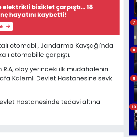
 elektrikli bisiklet çarpıştı... 18
nç hayatını kaybetti!
7
le
akalı otomobil, Jandarma Kavşağı'nda
8
alı otomobille çarpıştı.
R.A, olay yerindeki ilk müdahalenin
tafa Kalemli Devlet Hastanesine sevk
9
evlet Hastanesinde tedavi altına
10