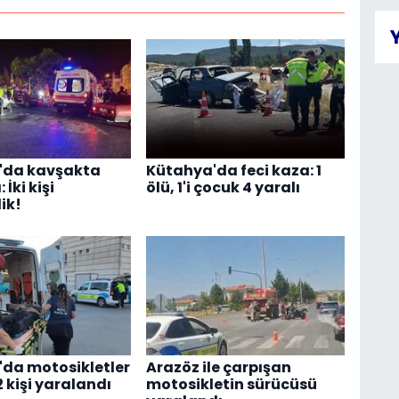
'da kavşakta
Kütahya'da feci kaza: 1
 İki kişi
ölü, 1'i çocuk 4 yaralı
ik!
da motosikletler
Arazöz ile çarpışan
2 kişi yaralandı
motosikletin sürücüsü