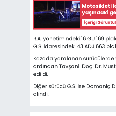
Motosiklet ile
yaşındaki ge
YEREL YÖNETİMLER
İçeriği Görüntü
Yurt
R.A. yönetimindeki 16 GU 169 pl
G.S. idaresindeki 43 ADJ 663 plak
Kazada yaralanan sürücülerden 
ardından Tavşanlı Doç. Dr. Mus
edildi.
Diğer sürücü G.S. ise Domaniç D
alındı.