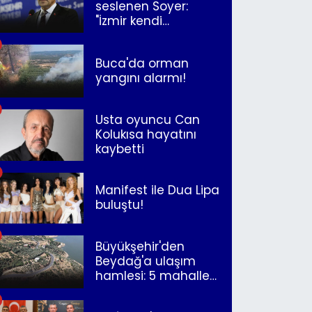
seslenen Soyer:
"İzmir kendi
kurtuluşunu
müjdeleyecek"
Buca'da orman
yangını alarmı!
Usta oyuncu Can
Kolukısa hayatını
kaybetti
Manifest ile Dua Lipa
buluştu!
Büyükşehir'den
Beydağ'a ulaşım
hamlesi: 5 mahalle
merkeze bağlandı