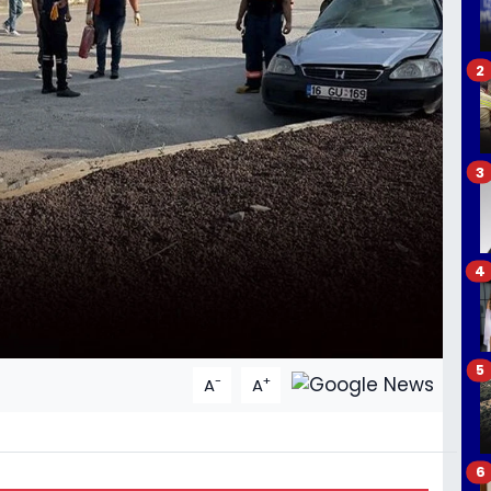
2
3
4
5
-
+
A
A
6