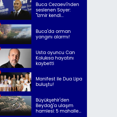
Buca Cezaevi'nden
seslenen Soyer:
"İzmir kendi
kurtuluşunu
müjdeleyecek"
Buca'da orman
yangını alarmı!
Usta oyuncu Can
Kolukısa hayatını
kaybetti
Manifest ile Dua Lipa
buluştu!
Büyükşehir'den
Beydağ'a ulaşım
hamlesi: 5 mahalle
merkeze bağlandı