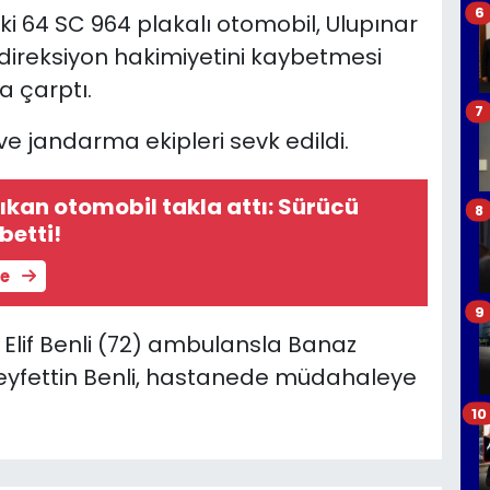
6
ki 64 SC 964 plakalı otomobil, Ulupınar
direksiyon hakimiyetini kaybetmesi
a çarptı.
7
ve jandarma ekipleri sevk edildi.
ıkan otomobil takla attı: Sürücü
8
betti!
le
9
 Elif Benli (72) ambulansla Banaz
 Seyfettin Benli, hastanede müdahaleye
10