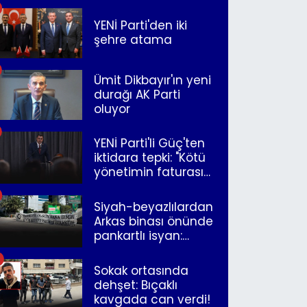
YENİ Parti'den iki
şehre atama
Ümit Dikbayır'ın yeni
durağı AK Parti
oluyor
YENİ Parti'li Güç'ten
iktidara tepki: "Kötü
yönetimin faturasını
Romanlar ödüyor"
Siyah-beyazlılardan
Arkas binası önünde
pankartlı isyan:
"Yazıklar olsun sana
İzmir"
Sokak ortasında
dehşet: Bıçaklı
kavgada can verdi!