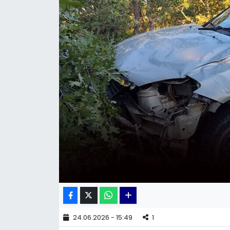
KÜLTÜR SANAT
MAGAZİN
POLİTİKA
SAĞLIK
Siyaset
SPOR
TEKNOLOJİ
Yaşam
24.06.2026 - 15:49
1
YEREL POLİTİKA