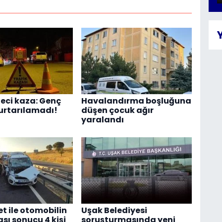
feci kaza: Genç
Havalandırma boşluğuna
urtarılamadı!
düşen çocuk ağır
yaralandı
 ile otomobilin
Uşak Belediyesi
sı sonucu 4 kişi
soruşturmasında yeni