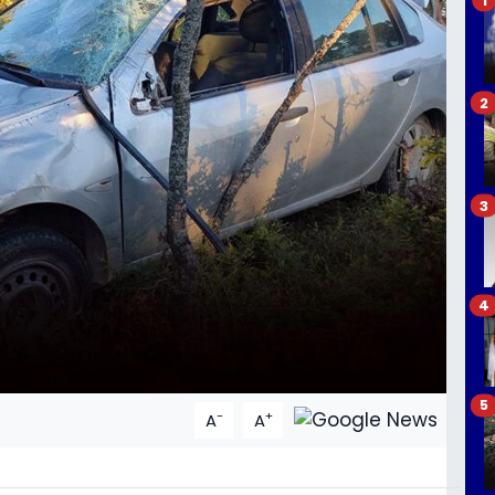
2
3
4
5
-
+
A
A