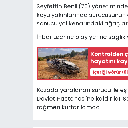
Seyfettin Benli (70) yönetiminde
YEREL YÖNETİMLER
köyü yakınlarında sürücüsünün 
sonucu yol kenarındaki ağaçlar
Yurt
İhbar üzerine olay yerine sağlık 
Kontrolden ç
hayatını kay
İçeriği Görüntü
Kazada yaralanan sürücü ile eşi
Devlet Hastanesi'ne kaldırıldı.
rağmen kurtarılamadı.