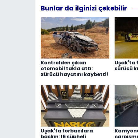
Bunlar da ilginizi çekebilir
Kontrolden çıkan
Uşak'ta 
otomobil takla attı:
sürücü k
Sürücü hayatını kaybetti!
Uşak'ta torbacılara
Kamyonet
baskın: 16 şüpheli
çarpışma