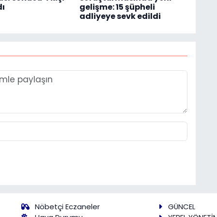
dı
gelişme: 15 şüpheli
adliyeye sevk edildi
Nöbetçi Eczaneler
GÜNCEL