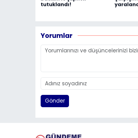
tutuklandı!
yaralan
Yorumlar
Gönder