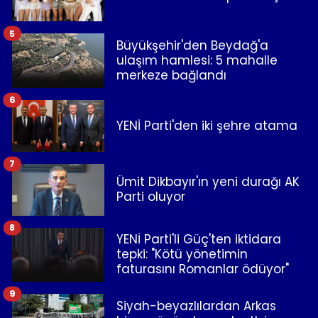
5
Büyükşehir'den Beydağ'a
ulaşım hamlesi: 5 mahalle
merkeze bağlandı
6
YENİ Parti'den iki şehre atama
7
Ümit Dikbayır'ın yeni durağı AK
Parti oluyor
8
YENİ Parti'li Güç'ten iktidara
tepki: "Kötü yönetimin
faturasını Romanlar ödüyor"
9
Siyah-beyazlılardan Arkas