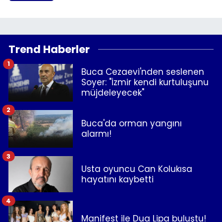
Trend Haberler
1
Buca Cezaevi'nden seslenen
Soyer: "İzmir kendi kurtuluşunu
müjdeleyecek"
2
Buca'da orman yangını
alarmı!
3
Usta oyuncu Can Kolukısa
hayatını kaybetti
4
Manifest ile Dua Lipa buluştu!