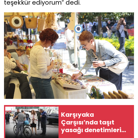
teşekkür ediyorum” dedi.
Karşıyaka
Çarşısı’nda taşıt
yasağı denetimleri
sıkılaştırıldı