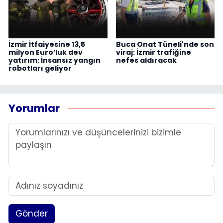
İzmir İtfaiyesine 13,5
Buca Onat Tüneli'nde son
milyon Euro’luk dev
viraj: İzmir trafiğine
yatırım: İnsansız yangın
nefes aldıracak
robotları geliyor
Yorumlar
Gönder