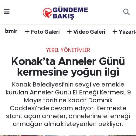
Ankara
Nöbetçi Eczaneler
İzmir
Foto Galeri
Video Galeri
Yazarl
Bilim Teknoloji
Hava Durumu
YEREL YÖNETİMLER
DÜNYA
Trafik Durumu
Konak’ta Anneler Günü
EGE
Süper Lig Puan Durumu ve Fikstür
kermesine yoğun ilgi
Konak Belediyesi’nin sevgi ve emekle
EĞİTİM
Tüm Manşetler
kurulan Anneler Günü El Emeği Kermesi, 9
Mayıs tarihine kadar Dominik
EKONOMİ
Son Dakika Haberleri
Caddesi’nde devam ediyor. Kermeste
stant açan anneler, annelerine el emeği
English News
Haber Arşivi
armağan almak isteyenleri bekliyor.
GÜNCEL