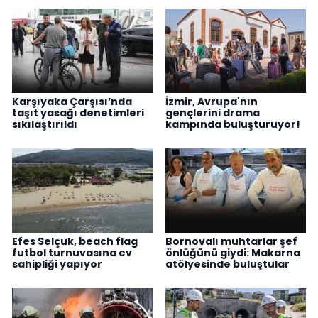
Karşıyaka Çarşısı’nda
İzmir, Avrupa'nın
taşıt yasağı denetimleri
gençlerini drama
sıkılaştırıldı
kampında buluşturuyor!
Efes Selçuk, beach flag
Bornovalı muhtarlar şef
futbol turnuvasına ev
önlüğünü giydi: Makarna
sahipliği yapıyor
atölyesinde buluştular