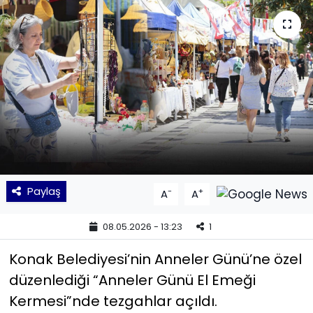
KÜLTÜR SANAT
MAGAZİN
POLİTİKA
SAĞLIK
Siyaset
Paylaş
-
+
A
A
SPOR
08.05.2026 - 13:23
1
TEKNOLOJİ
Konak Belediyesi’nin Anneler Günü’ne özel
Yaşam
düzenlediği “Anneler Günü El Emeği
Kermesi”nde tezgahlar açıldı.
YEREL POLİTİKA