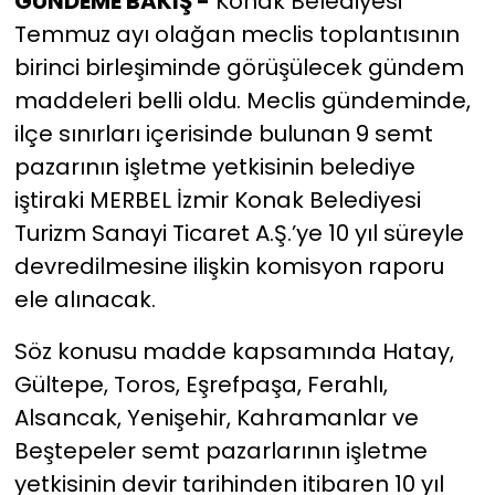
GÜNDEME BAKIŞ -
Konak Belediyesi
Temmuz ayı olağan meclis toplantısının
YEREL YÖNETİMLER
birinci birleşiminde görüşülecek gündem
maddeleri belli oldu. Meclis gündeminde,
Yurt
ilçe sınırları içerisinde bulunan 9 semt
pazarının işletme yetkisinin belediye
iştiraki MERBEL İzmir Konak Belediyesi
Turizm Sanayi Ticaret A.Ş.’ye 10 yıl süreyle
devredilmesine ilişkin komisyon raporu
ele alınacak.
Söz konusu madde kapsamında Hatay,
Gültepe, Toros, Eşrefpaşa, Ferahlı,
Alsancak, Yenişehir, Kahramanlar ve
Beştepeler semt pazarlarının işletme
yetkisinin devir tarihinden itibaren 10 yıl