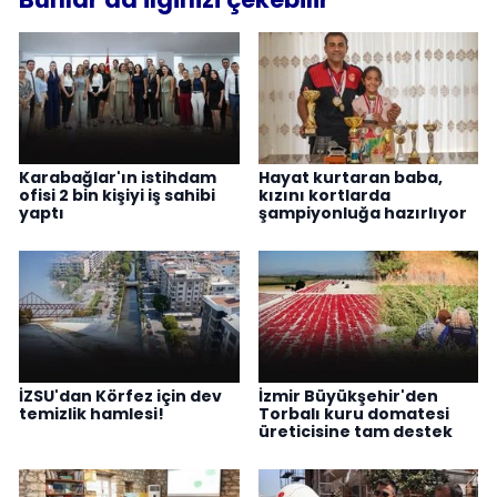
Karabağlar'ın istihdam
Hayat kurtaran baba,
ofisi 2 bin kişiyi iş sahibi
kızını kortlarda
yaptı
şampiyonluğa hazırlıyor
İZSU'dan Körfez için dev
İzmir Büyükşehir'den
temizlik hamlesi!
Torbalı kuru domatesi
üreticisine tam destek