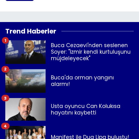
Trend Haberler
1
Buca Cezaevi'nden seslenen
Soyer: "İzmir kendi kurtuluşunu
müjdeleyecek"
2
Buca'da orman yangını
alarmı!
3
Usta oyuncu Can Kolukısa
hayatını kaybetti
4
Manifest ile Dua Lipa buluştu!