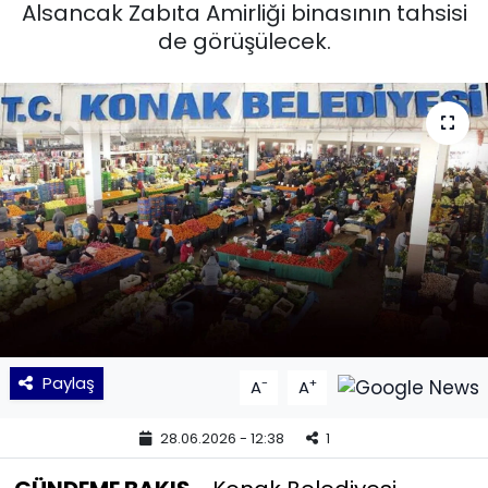
Alsancak Zabıta Amirliği binasının tahsisi
de görüşülecek.
KÜLTÜR SANAT
MAGAZİN
POLİTİKA
SAĞLIK
Siyaset
SPOR
TEKNOLOJİ
Paylaş
-
+
A
A
Yaşam
28.06.2026 - 12:38
1
YEREL POLİTİKA