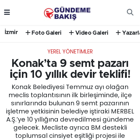
Ankara
Nöbetçi Eczaneler
İzmir
Foto Galeri
Video Galeri
Yazarl
Bilim Teknoloji
Hava Durumu
YEREL YÖNETİMLER
DÜNYA
Trafik Durumu
Konak’ta 9 semt pazarı
EGE
Süper Lig Puan Durumu ve Fikstür
için 10 yıllık devir teklifi!
Konak Belediyesi Temmuz ayı olağan
EĞİTİM
Tüm Manşetler
meclis toplantısının ilk birleşiminde, ilçe
sınırlarında bulunan 9 semt pazarının
EKONOMİ
Son Dakika Haberleri
işletme yetkisinin belediye iştiraki MERBEL
A.Ş.’ye 10 yıllığına devredilmesi gündeme
English News
Haber Arşivi
gelecek. Mecliste ayrıca BM destekli
toplumsal cinsiyet eşitliği projesi ile
GÜNCEL