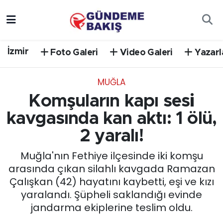
Ankara
Nöbetçi Eczaneler
İzmir
Foto Galeri
Video Galeri
Yazarl
Bilim Teknoloji
Hava Durumu
MUĞLA
DÜNYA
Trafik Durumu
Komşuların kapı sesi
EGE
Süper Lig Puan Durumu ve Fikstür
kavgasında kan aktı: 1 ölü,
2 yaralı!
EĞİTİM
Tüm Manşetler
Muğla'nın Fethiye ilçesinde iki komşu
EKONOMİ
Son Dakika Haberleri
arasında çıkan silahlı kavgada Ramazan
Çalışkan (42) hayatını kaybetti, eşi ve kızı
English News
Haber Arşivi
yaralandı. Şüpheli saklandığı evinde
jandarma ekiplerine teslim oldu.
GÜNCEL