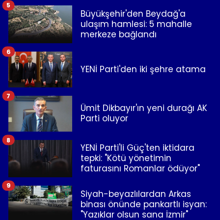
5
Büyükşehir'den Beydağ'a
ulaşım hamlesi: 5 mahalle
merkeze bağlandı
6
YENİ Parti'den iki şehre atama
7
Ümit Dikbayır'ın yeni durağı AK
Parti oluyor
8
YENİ Parti'li Güç'ten iktidara
tepki: "Kötü yönetimin
faturasını Romanlar ödüyor"
9
Siyah-beyazlılardan Arkas
binası önünde pankartlı isyan:
"Yazıklar olsun sana İzmir"