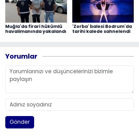
Muğla'da firari hükümlü
'Zorba' balesi Bodrum'da
havalimanında yakalandı
tarihi kalede sahnelendi
Yorumlar
Gönder