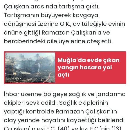
Çalışkan arasında tartışma çıktı.
YEREL YÖNETİMLER
Tartışmanın büyüyerek kavgaya
dönüşmesi üzerine O.K., av tüfeğiyle evinin
Yurt
önüne gittiği Ramazan Çalışkan'a ve
beraberindeki aile üyelerine ateş etti.
Muğla'da evde çıkan
yangın hasara yol
açtı
İhbar üzerine bölgeye sağlık ve jandarma
ekipleri sevk edildi. Sağlık ekiplerinin
yaptığı kontrolde Ramazan Çalışkan'ın
olay yerinde hayatını kaybettiği belirlendi.
Çalışkan'ın eşi E.Ç. (40) ve kızı E.Ç.'nin (13)