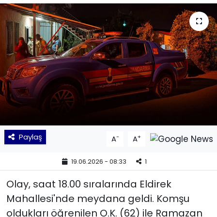
KÜLTÜR SANAT
MAGAZİN
POLİTİKA
SAĞLIK
Siyaset
Paylaş
-
+
A
A
SPOR
19.06.2026 - 08:33
1
TEKNOLOJİ
Olay, saat 18.00 sıralarında Eldirek
Yaşam
Mahallesi'nde meydana geldi. Komşu
oldukları öğrenilen O.K. (62) ile Ramazan
YEREL POLİTİKA