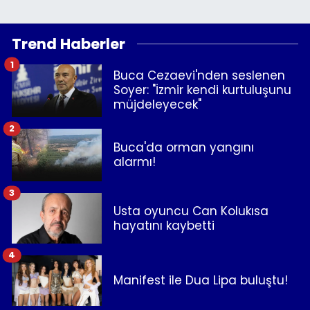
Trend Haberler
1
Buca Cezaevi'nden seslenen
Soyer: "İzmir kendi kurtuluşunu
müjdeleyecek"
2
Buca'da orman yangını
alarmı!
3
Usta oyuncu Can Kolukısa
hayatını kaybetti
4
Manifest ile Dua Lipa buluştu!