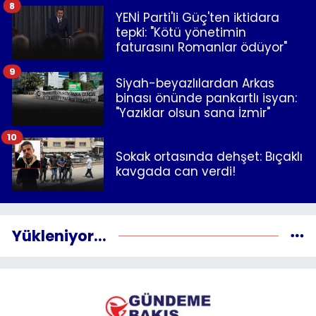
8
YENİ Parti'li Güç'ten iktidara
tepki: "Kötü yönetimin
faturasını Romanlar ödüyor"
9
Siyah-beyazlılardan Arkas
binası önünde pankartlı isyan:
"Yazıklar olsun sana İzmir"
10
Sokak ortasında dehşet: Bıçaklı
kavgada can verdi!
Yükleniyor...