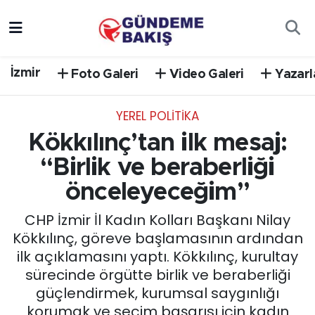
Ankara
Nöbetçi Eczaneler
İzmir
Foto Galeri
Video Galeri
Yazarl
Bilim Teknoloji
Hava Durumu
YEREL POLİTİKA
DÜNYA
Trafik Durumu
Kökkılınç’tan ilk mesaj:
EGE
Süper Lig Puan Durumu ve Fikstür
“Birlik ve beraberliği
önceleyeceğim”
EĞİTİM
Tüm Manşetler
CHP İzmir İl Kadın Kolları Başkanı Nilay
EKONOMİ
Son Dakika Haberleri
Kökkılınç, göreve başlamasının ardından
ilk açıklamasını yaptı. Kökkılınç, kurultay
English News
Haber Arşivi
sürecinde örgütte birlik ve beraberliği
güçlendirmek, kurumsal saygınlığı
GÜNCEL
korumak ve seçim başarısı için kadın