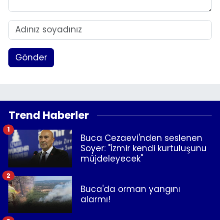
Gönder
Trend Haberler
1
Buca Cezaevi'nden seslenen
Soyer: "İzmir kendi kurtuluşunu
müjdeleyecek"
2
Buca'da orman yangını
alarmı!