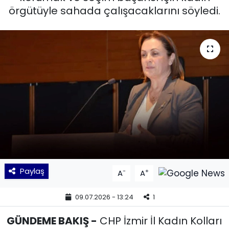
örgütüyle sahada çalışacaklarını söyledi.
KÜLTÜR SANAT
MAGAZİN
POLİTİKA
SAĞLIK
Siyaset
SPOR
Paylaş
-
+
A
A
TEKNOLOJİ
09.07.2026 - 13:24
1
Yaşam
GÜNDEME BAKIŞ -
CHP İzmir İl Kadın Kolları
YEREL POLİTİKA