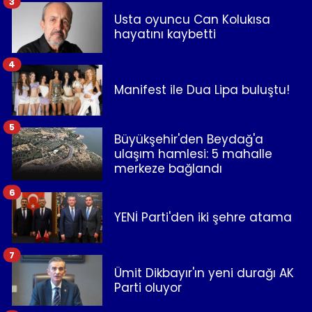
3
Usta oyuncu Can Kolukısa
hayatını kaybetti
4
Manifest ile Dua Lipa buluştu!
5
Büyükşehir'den Beydağ'a
ulaşım hamlesi: 5 mahalle
merkeze bağlandı
6
YENİ Parti'den iki şehre atama
7
Ümit Dikbayır'ın yeni durağı AK
Parti oluyor