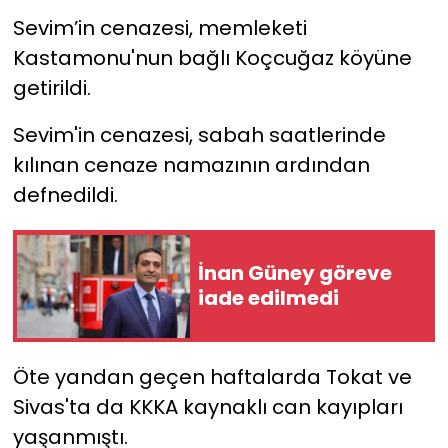
Sevim’in cenazesi, memleketi
Kastamonu'nun bağlı Koçcuğaz köyüne
getirildi.
Sevim'in cenazesi, sabah saatlerinde
kılınan cenaze namazının ardından
defnedildi.
İnan Güney göreve
iade edilmedi
Öte yandan geçen haftalarda Tokat ve
Sivas'ta da KKKA kaynaklı can kayıpları
yaşanmıştı.