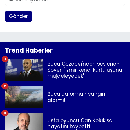
Gönder
Trend Haberler
1
Buca Cezaevi'nden seslenen
Soyer: "İzmir kendi kurtuluşunu
müjdeleyecek"
2
Buca'da orman yangını
alarmı!
3
Usta oyuncu Can Kolukısa
hayatını kaybetti