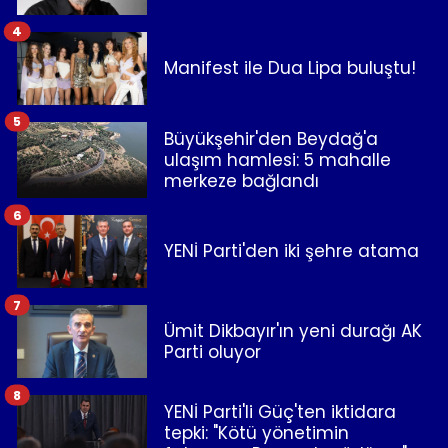
4
Manifest ile Dua Lipa buluştu!
5
Büyükşehir'den Beydağ'a
ulaşım hamlesi: 5 mahalle
merkeze bağlandı
6
YENİ Parti'den iki şehre atama
7
Ümit Dikbayır'ın yeni durağı AK
Parti oluyor
8
YENİ Parti'li Güç'ten iktidara
tepki: "Kötü yönetimin