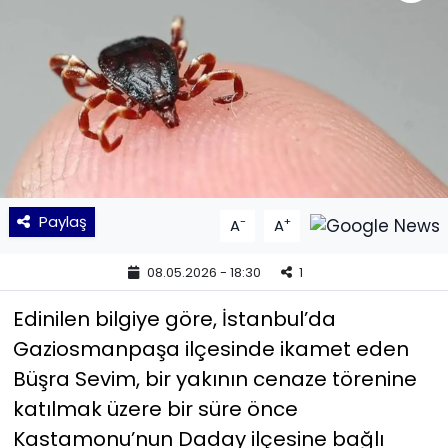
KÜLTÜR SANAT
MAGAZİN
POLİTİKA
SAĞLIK
Paylaş
-
+
A
A
Siyaset
08.05.2026 - 18:30
1
SPOR
Edinilen bilgiye göre, İstanbul’da
TEKNOLOJİ
Gaziosmanpaşa ilçesinde ikamet eden
Büşra Sevim, bir yakının cenaze törenine
Yaşam
katılmak üzere bir süre önce
Kastamonu’nun Daday ilçesine bağlı
YEREL POLİTİKA