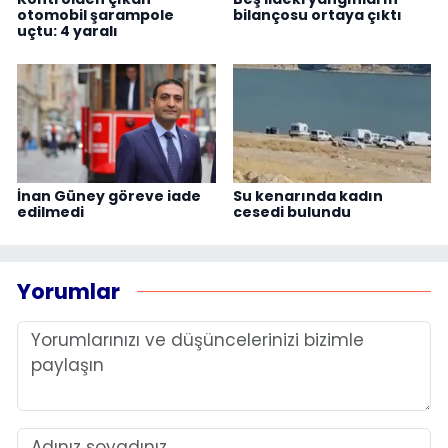
otomobil şarampole
bilançosu ortaya çıktı
uçtu: 4 yaralı
İnan Güney göreve iade
Su kenarında kadın
edilmedi
cesedi bulundu
Yorumlar