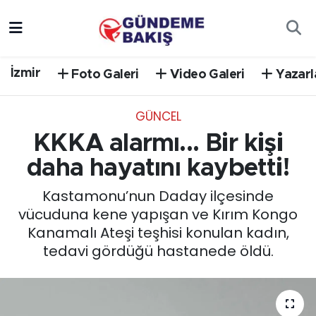
Ankara
Nöbetçi Eczaneler
İzmir
Foto Galeri
Video Galeri
Yazarl
Bilim Teknoloji
Hava Durumu
GÜNCEL
DÜNYA
Trafik Durumu
KKKA alarmı... Bir kişi
EGE
Süper Lig Puan Durumu ve Fikstür
daha hayatını kaybetti!
Kastamonu’nun Daday ilçesinde
EĞİTİM
Tüm Manşetler
vücuduna kene yapışan ve Kırım Kongo
Kanamalı Ateşi teşhisi konulan kadın,
EKONOMİ
Son Dakika Haberleri
tedavi gördüğü hastanede öldü.
English News
Haber Arşivi
GÜNCEL