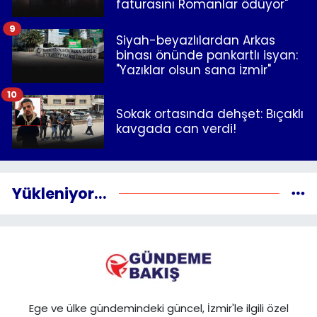
faturasını Romanlar ödüyor"
9
Siyah-beyazlılardan Arkas
binası önünde pankartlı isyan:
"Yazıklar olsun sana İzmir"
10
Sokak ortasında dehşet: Bıçaklı
kavgada can verdi!
Yükleniyor...
Ege ve ülke gündemindeki güncel, İzmir'le ilgili özel