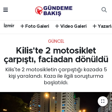
Ankara
Nöbetçi Eczaneler
İzmir
Foto Galeri
Video Galeri
Yazarl
Bilim Teknoloji
Hava Durumu
GÜNCEL
DÜNYA
Trafik Durumu
Kilis'te 2 motosiklet
EGE
Süper Lig Puan Durumu ve Fikstür
çarpıştı, faciadan dönüldü
Kilis'te 2 motosikletin çarpıştığı kazada 5
EĞİTİM
Tüm Manşetler
kişi yaralandı. Kaza ile ilgili soruşturma
başlatıldı.
EKONOMİ
Son Dakika Haberleri
English News
Haber Arşivi
GÜNCEL