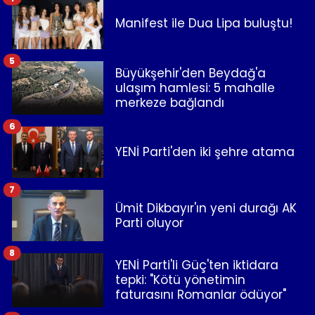
Manifest ile Dua Lipa buluştu!
5
Büyükşehir'den Beydağ'a
ulaşım hamlesi: 5 mahalle
merkeze bağlandı
6
YENİ Parti'den iki şehre atama
7
Ümit Dikbayır'ın yeni durağı AK
Parti oluyor
8
YENİ Parti'li Güç'ten iktidara
tepki: "Kötü yönetimin
faturasını Romanlar ödüyor"