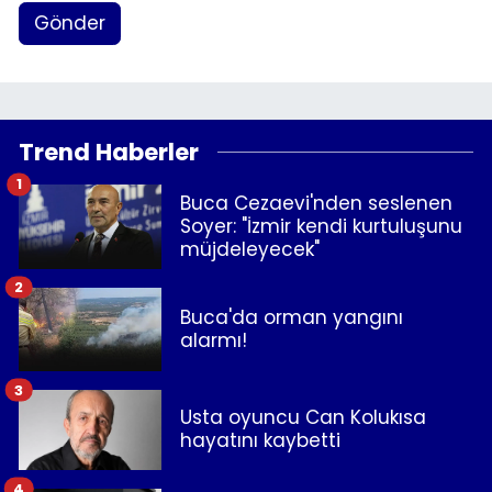
Gönder
Trend Haberler
1
Buca Cezaevi'nden seslenen
Soyer: "İzmir kendi kurtuluşunu
müjdeleyecek"
2
Buca'da orman yangını
alarmı!
3
Usta oyuncu Can Kolukısa
hayatını kaybetti
4