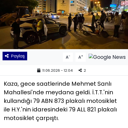
KÜLTÜR SANAT
MAGAZİN
POLİTİKA
SAĞLIK
Paylaş
-
+
A
A
Siyaset
11.06.2026 - 12:04
2
Kaza, gece saatlerinde Mehmet Sanlı
SPOR
Mahallesi'nde meydana geldi. İ.T.T.'nin
TEKNOLOJİ
kullandığı 79 ABN 873 plakalı motosiklet
ile H.Y.'nin idaresindeki 79 ALL 821 plakalı
Yaşam
motosiklet çarpıştı.
YEREL POLİTİKA