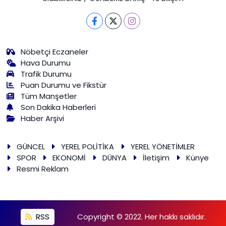
Nöbetçi Eczaneler
Hava Durumu
Trafik Durumu
Puan Durumu ve Fikstür
Tüm Manşetler
Son Dakika Haberleri
Haber Arşivi
GÜNCEL
YEREL POLİTİKA
YEREL YÖNETİMLER
SPOR
EKONOMİ
DÜNYA
İletişim
Künye
Resmi Reklam
RSS
Copyright © 2022. Her hakkı saklıdır.