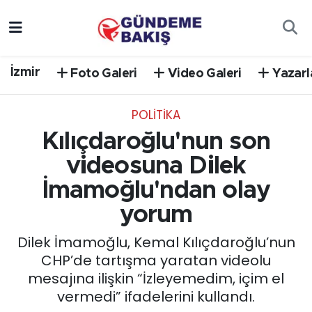
Ankara
Nöbetçi Eczaneler
İzmir
Foto Galeri
Video Galeri
Yazarl
Bilim Teknoloji
Hava Durumu
POLİTİKA
DÜNYA
Trafik Durumu
Kılıçdaroğlu'nun son
EGE
Süper Lig Puan Durumu ve Fikstür
videosuna Dilek
İmamoğlu'ndan olay
EĞİTİM
Tüm Manşetler
yorum
EKONOMİ
Son Dakika Haberleri
Dilek İmamoğlu, Kemal Kılıçdaroğlu’nun
CHP’de tartışma yaratan videolu
English News
Haber Arşivi
mesajına ilişkin “İzleyemedim, içim el
vermedi” ifadelerini kullandı.
GÜNCEL