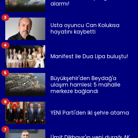
alarmı!
3
Usta oyuncu Can Kolukısa
hayatını kaybetti
4
Manifest ile Dua Lipa buluştu!
5
Büyükşehir'den Beydağ'a
ulaşım hamlesi: 5 mahalle
merkeze bağlandı
6
YENİ Parti'den iki şehre atama
7
Ümit Dikbayır'ın yeni durağı AK