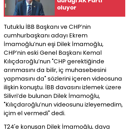
durağı AK Parti
oluyor
YEREL YÖNETİMLER
Tutuklu İBB Başkanı ve CHP’nin
Yurt
cumhurbaşkanı adayı Ekrem
İmamoğlu’nun eşi Dilek İmamoğlu,
CHP’nin eski Genel Başkanı Kemal
Kılıçdaroğlu’nun "CHP gerektiğinde
arınmasını da bilir, iç muhasebesini
yapmasını da" sözlerini içeren videosuna
ilişkin konuştu. İBB davasını izlemek üzere
Silivri’de bulunan Dilek İmamoğlu,
"Kılıçdaroğlu’nun videosunu izleyemedim,
içim el vermedi" dedi.
T24'e konuşan Dilek İmamoğlu, dava