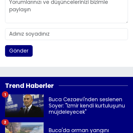
Gönder
Trend Haberler
1
Buca Cezaevi'nden seslenen
Soyer: "İzmir kendi kurtuluşunu
müjdeleyecek"
2
Buca'da orman yangını