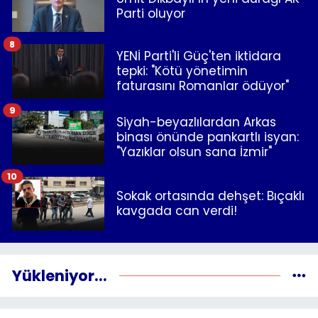
Parti oluyor
8
YENİ Parti'li Güç'ten iktidara
tepki: "Kötü yönetimin
faturasını Romanlar ödüyor"
9
Siyah-beyazlılardan Arkas
binası önünde pankartlı isyan:
"Yazıklar olsun sana İzmir"
10
Sokak ortasında dehşet: Bıçaklı
kavgada can verdi!
Yükleniyor...