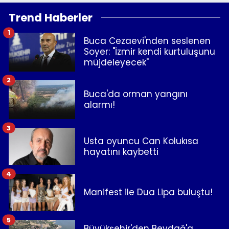
Trend Haberler
1
Buca Cezaevi'nden seslenen
Soyer: "İzmir kendi kurtuluşunu
müjdeleyecek"
2
Buca'da orman yangını
alarmı!
3
Usta oyuncu Can Kolukısa
hayatını kaybetti
4
Manifest ile Dua Lipa buluştu!
5
Büyükşehir'den Beydağ'a