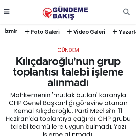
Ankara
Nöbetçi Eczaneler
İzmir
Foto Galeri
Video Galeri
Yazarl
Bilim Teknoloji
Hava Durumu
GÜNDEM
DÜNYA
Trafik Durumu
Kılıçdaroğlu'nun grup
EGE
Süper Lig Puan Durumu ve Fikstür
toplantısı talebi işleme
alınmadı
EĞİTİM
Tüm Manşetler
Mahkemenin 'mutlak butlan' kararıyla
EKONOMİ
Son Dakika Haberleri
CHP Genel Başkanlığı görevine atanan
Kemal Kılıçdaroğlu, Parti Meclisi’ni 11
English News
Haber Arşivi
Haziran’da toplantıya çağırdı. CHP grubu
talebi teamüllere uygun bulmadı. Yazı
GÜNCEL
işleme alınmadı.