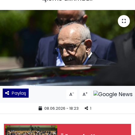
KÜLTÜR SANAT
MAGAZİN
POLİTİKA
SAĞLIK
Siyaset
SPOR
Paylaş
-
+
A
A
TEKNOLOJİ
08.06.2026 - 18:23
1
Yaşam
YEREL POLİTİKA