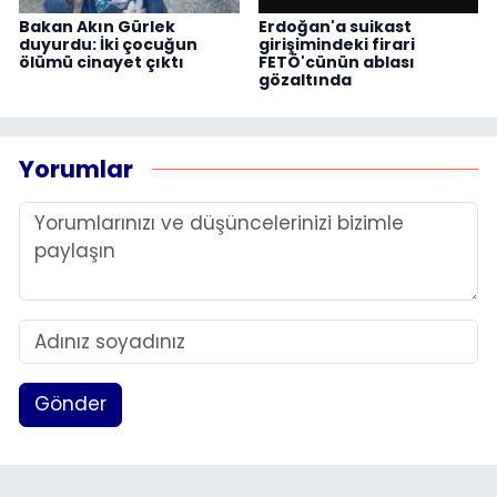
Bakan Akın Gürlek
Erdoğan'a suikast
duyurdu: İki çocuğun
girişimindeki firari
ölümü cinayet çıktı
FETÖ'cünün ablası
gözaltında
Yorumlar
Gönder