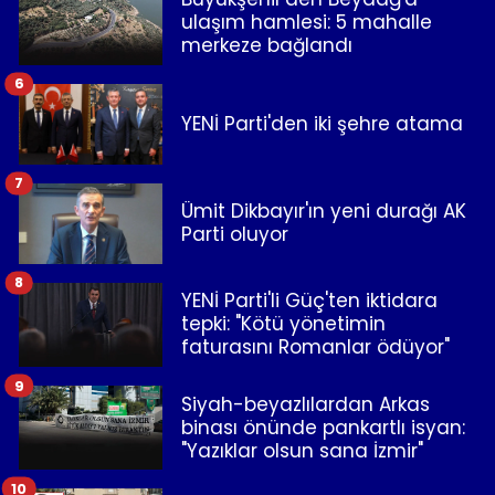
ulaşım hamlesi: 5 mahalle
merkeze bağlandı
6
YENİ Parti'den iki şehre atama
7
Ümit Dikbayır'ın yeni durağı AK
Parti oluyor
8
YENİ Parti'li Güç'ten iktidara
tepki: "Kötü yönetimin
faturasını Romanlar ödüyor"
9
Siyah-beyazlılardan Arkas
binası önünde pankartlı isyan:
"Yazıklar olsun sana İzmir"
10