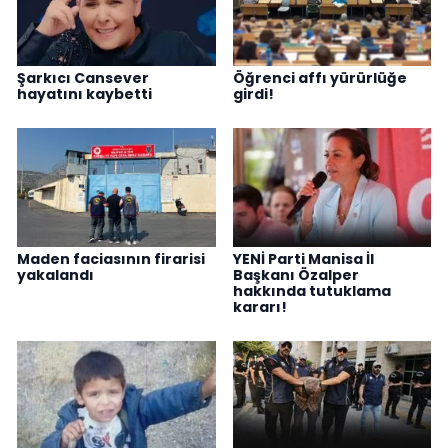
Şarkıcı Cansever
Öğrenci affı yürürlüğe
hayatını kaybetti
girdi!
Maden faciasının firarisi
YENİ Parti Manisa İl
yakalandı
Başkanı Özalper
hakkında tutuklama
kararı!