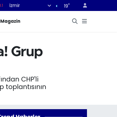
İzmir
°
19
18
32
Magazin
38
%0
14
a! Grup
ından CHP'li
p toplantısının
Trend Haberler