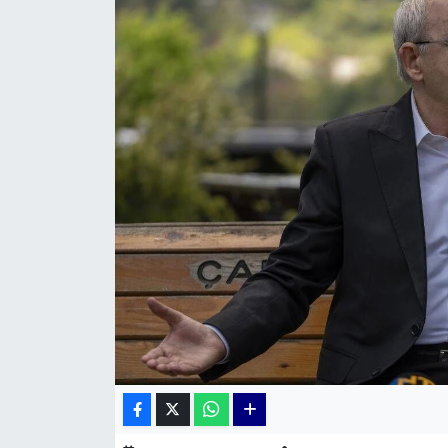
KÜLTÜR SANAT
MAGAZİN
POLİTİKA
SAĞLIK
Siyaset
SPOR
TEKNOLOJİ
Yaşam
YEREL POLİTİKA