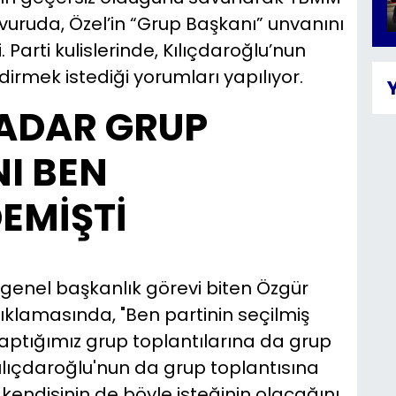
uruda, Özel’in “Grup Başkanı” unvanını
Parti kulislerinde, Kılıçdaroğlu’nun
irmek istediği yorumları yapılıyor.
ADAR GRUP
I BEN
EMİŞTİ
genel başkanlık görevi biten Özgür
 açıklamasında, "Ben partinin seçilmiş
yaptığımız grup toplantılarına da grup
ılıçdaroğlu'nun da grup toplantısına
endisinin de böyle isteğinin olacağını