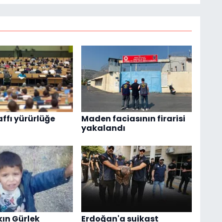
affı yürürlüğe
Maden faciasının firarisi
yakalandı
ın Gürlek
Erdoğan'a suikast