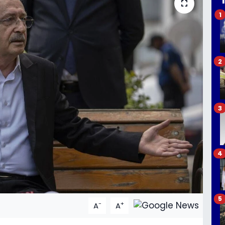
1
2
3
4
5
-
+
A
A