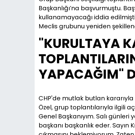
Başkanlığı’na başvurmuştu. Başv
kullanamayacağı iddia edilmişti. 
Meclis grubunu yeniden şekillend
"KURULTAYA K
TOPLANTILARIN
YAPACAĞIM" D
CHP'de mutlak butlan kararıyla 
Özel, grup toplantılarıyla ilgili
Genel Başkanıyım. Salı günleri 
başkanı başkanlık eder. Sayın K
çıkmasını beklemiyorum. Zaten k