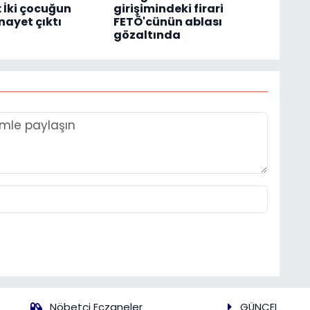
 İki çocuğun
girişimindeki firari
nayet çıktı
FETÖ'cünün ablası
gözaltında
Nöbetçi Eczaneler
GÜNCEL