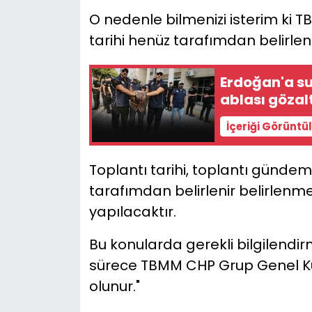
O nedenle bilmenizi isterim ki 
tarihi henüz tarafımdan belirle
Erdoğan'a su
ablası gözal
İçeriği Görüntü
Toplantı tarihi, toplantı gündemi
tarafımdan belirlenir belirlenme
yapılacaktır.
Bu konularda gerekli bilgilendi
sürece TBMM CHP Grup Genel Kuru
olunur."