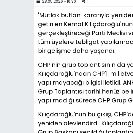
28.05.2026 - 16:30
1
YEREL YÖNETİMLER
'Mutlak butlan' kararıyla yeni
getirilen Kemal Kılıçdaroğlu'nun
Yurt
gerçekleştireceği Parti Meclisi v
tüm üyelere tebligat yapılamadı
bir gelişme daha yaşandı.
CHP'nin grup toplantısının da y
Kılıçdaroğlu'ndan CHP'li milletve
yapılmayacağı bilgisi iletildi. 
Grup Toplantısı tarihi henüz beli
yapılmadığı sürece CHP Grup G
Kılıçdaroğlu’nun bu çıkışı, CHP’
yeniden alevlendirdi. Kılıçdaro
Grup Başkanı seçildiği toplant