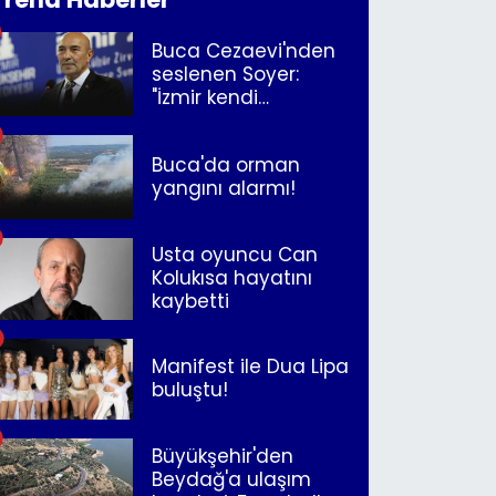
Buca Cezaevi'nden
seslenen Soyer:
"İzmir kendi
kurtuluşunu
müjdeleyecek"
Buca'da orman
yangını alarmı!
Usta oyuncu Can
Kolukısa hayatını
kaybetti
Manifest ile Dua Lipa
buluştu!
Büyükşehir'den
Beydağ'a ulaşım