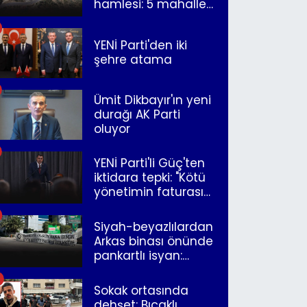
hamlesi: 5 mahalle
merkeze bağlandı
YENİ Parti'den iki
şehre atama
Ümit Dikbayır'ın yeni
durağı AK Parti
oluyor
YENİ Parti'li Güç'ten
iktidara tepki: "Kötü
yönetimin faturasını
Romanlar ödüyor"
Siyah-beyazlılardan
Arkas binası önünde
pankartlı isyan:
"Yazıklar olsun sana
İzmir"
Sokak ortasında
dehşet: Bıçaklı