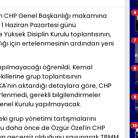
6
den CHP Genel Başkanlığı makamına
 1 Haziran Pazartesi günü
e Yüksek Disiplin Kurulu toplantısının,
7
ğı için ertelenmesinin ardından yeni
apılmayacağı öğrenildi. Kemal
8
killerine grup toplantısının
ANKA'nın aktardığı detaylara göre, CHP
rlenmedi, gerekli bilgilendirmeler
9
enel Kurulu yapılmayacak.
deki grup yönetimi tartışmalarını
10
ğlu daha önce de Özgür Özel’in CHP
ının geçersiz olduğunu savunarak TBMM