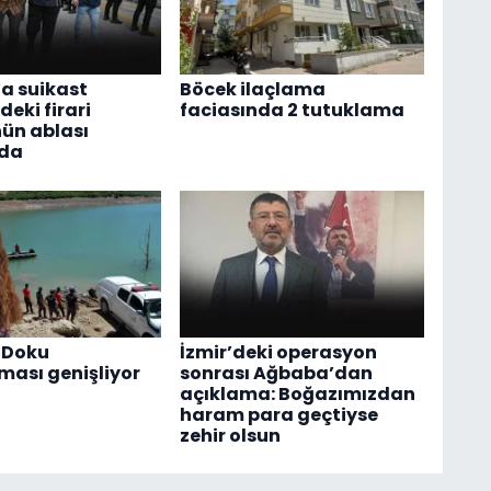
a suikast
Böcek ilaçlama
deki firari
faciasında 2 tutuklama
ün ablası
nda
 Doku
İzmir’deki operasyon
ması genişliyor
sonrası Ağbaba’dan
açıklama: Boğazımızdan
haram para geçtiyse
zehir olsun