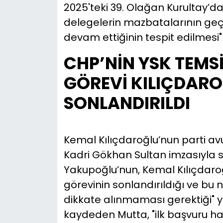
2025'teki 39. Olağan Kurultay’da
delegelerin mazbatalarının geçer
devam ettiğinin tespit edilmesi" t
CHP’NİN YSK TEMS
GÖREVİ KILIÇDAR
SONLANDIRILDI
Kemal Kılıçdaroğlu’nun parti av
Kadri Gökhan Sultan imzasıyla
Yakupoğlu’nun, Kemal Kılıçdaroğ
görevinin sonlandırıldığı ve bu 
dikkate alınmaması gerektiği" y
kaydeden Mutta, "ilk başvuru hak