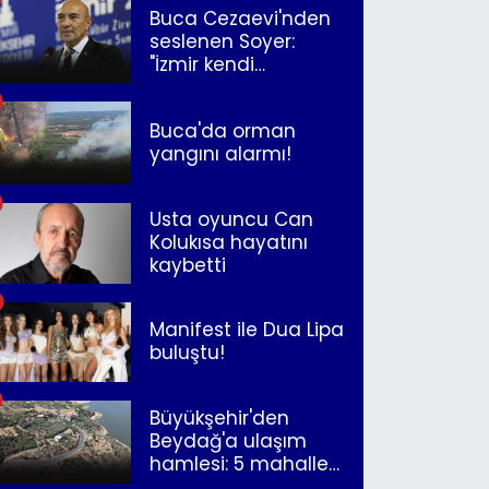
Buca Cezaevi'nden
seslenen Soyer:
"İzmir kendi
kurtuluşunu
müjdeleyecek"
Buca'da orman
yangını alarmı!
Usta oyuncu Can
Kolukısa hayatını
kaybetti
Manifest ile Dua Lipa
buluştu!
Büyükşehir'den
Beydağ'a ulaşım
hamlesi: 5 mahalle
merkeze bağlandı