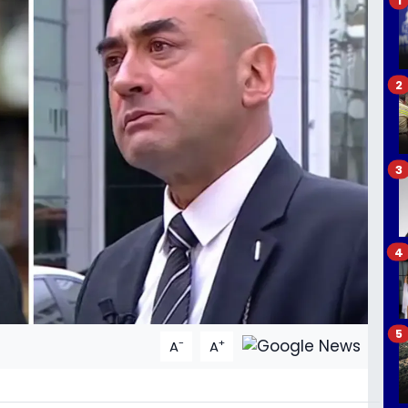
2
3
4
5
-
+
A
A