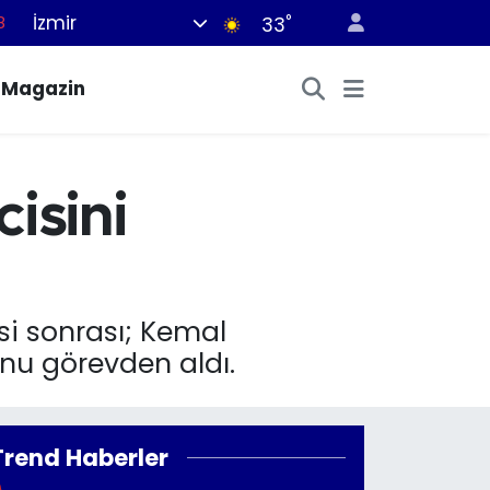
İzmir
°
33
8
2
Magazin
8
3
4
isini
si sonrası; Kemal
nu görevden aldı.
Trend Haberler