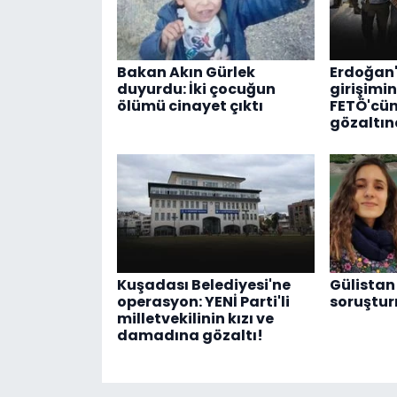
Bakan Akın Gürlek
Erdoğan'
duyurdu: İki çocuğun
girişimin
ölümü cinayet çıktı
FETÖ'cün
gözaltı
Kuşadası Belediyesi'ne
Gülistan
operasyon: YENİ Parti'li
soruştur
milletvekilinin kızı ve
damadına gözaltı!