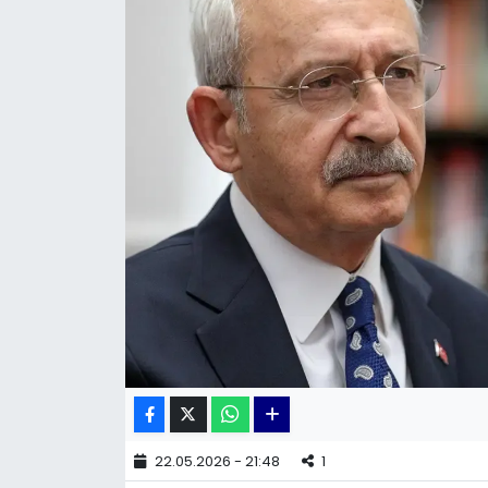
KÜLTÜR SANAT
MAGAZİN
POLİTİKA
SAĞLIK
Siyaset
SPOR
TEKNOLOJİ
Yaşam
22.05.2026 - 21:48
1
YEREL POLİTİKA