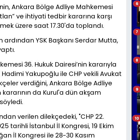
6
'nin, Ankara Bölge Adliye Mahkemesi
lan” ve ihtiyati tedbir kararına karşı
şmek üzere saat 17.30'da toplandı.
7
ın ardından YSK Başkanı Serdar Mutta,
aptı.
8
emesi 36. Hukuk Dairesi’nin kararıyla
t Hadimi Yakupoğlu ile CHP vekili Avukat
kçeler verdiğini, Ankara Bölge Adliye
9
n kararının da Kurul'a dün akşam
söyledi.
dan verilen dilekçedeki, "CHP 22.
10
5 tarihli İstanbul İl Kongresi, 19 Ekim
ağan İl Kongresi ile 28-30 Kasım