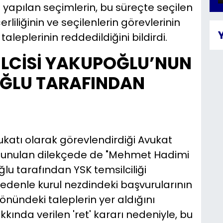
 yapılan seçimlerin, bu süreçte seçilen
liliğinin ve seçilenlerin görevlerinin
aleplerinin reddedildiğini bildirdi.
İLCİSİ YAKUPOĞLU’NUN
OĞLU TARAFINDAN
ukatı olarak görevlendirdiği Avukat
 sunulan dilekçede de "Mehmet Hadimi
lu tarafından YSK temsilciliği
nedenle kurul nezdindeki başvurularının
önündeki taleplerin yer aldığını
kında verilen 'ret' kararı nedeniyle, bu