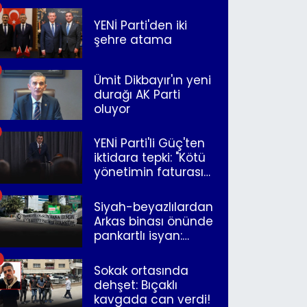
YENİ Parti'den iki
şehre atama
Ümit Dikbayır'ın yeni
durağı AK Parti
oluyor
YENİ Parti'li Güç'ten
iktidara tepki: "Kötü
yönetimin faturasını
Romanlar ödüyor"
Siyah-beyazlılardan
Arkas binası önünde
pankartlı isyan:
"Yazıklar olsun sana
İzmir"
Sokak ortasında
dehşet: Bıçaklı
kavgada can verdi!