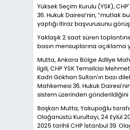
Yüksek Seçim Kurulu (YSK), CHP
YEREL YÖNETİMLER
36. Hukuk Dairesi’nin, “mutlak but
yaptığı itiraz başvurusunu görü
Yurt
Yaklaşık 2 saat süren toplantın
basın mensuplarına açıklama y
Mutta, Ankara Bölge Adliye Mahk
ilgili, CHP YSK Temsilcisi Mehme
Kadri Gökhan Sultan'ın bazı dile
Mahkemesi 36. Hukuk Dairesi’ni
sistem üzerinden gönderildiğini 
Başkan Mutta, Yakupoğlu tarafın
Olağanüstü Kurultayı, 24 Eylül 202
2025 tarihli CHP İstanbul 39. Ol