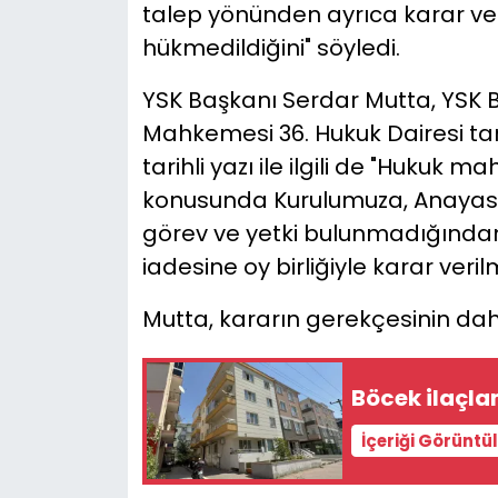
talep yönünden ayrıca karar ve
hükmedildiğini" söyledi.
YSK Başkanı Serdar Mutta, YSK B
Mahkemesi 36. Hukuk Dairesi ta
tarihli yazı ile ilgili de "Hukuk 
konusunda Kurulumuza, Anayasa 
görev ve yetki bulunmadığından
iadesine oy birliğiyle karar verilm
Mutta, kararın gerekçesinin daha
Böcek ilaçl
İçeriği Görüntü