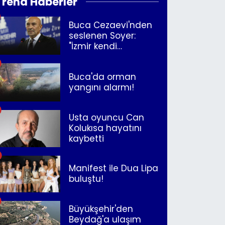
Trend Haberler
Buca Cezaevi'nden
seslenen Soyer:
"İzmir kendi
kurtuluşunu
müjdeleyecek"
Buca'da orman
yangını alarmı!
Usta oyuncu Can
Kolukısa hayatını
kaybetti
Manifest ile Dua Lipa
buluştu!
Büyükşehir'den
Beydağ'a ulaşım