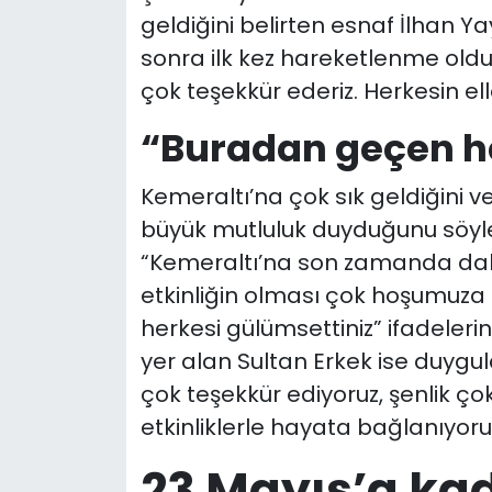
geldiğini belirten esnaf İlhan Y
sonra ilk kez hareketlenme old
çok teşekkür ederiz. Herkesin ell
“Buradan geçen he
Kemeraltı’na çok sık geldiğini ve
büyük mutluluk duyduğunu söyl
“Kemeraltı’na son zamanda dah
etkinliğin olması çok hoşumuza g
herkesi gülümsettiniz” ifadelerin
yer alan Sultan Erkek ise duygula
çok teşekkür ediyoruz, şenlik ç
etkinliklerle hayata bağlanıyoru
23 Mayıs’a ka