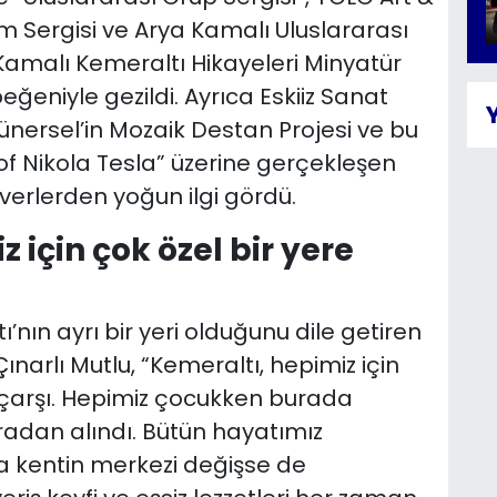
 Sergisi ve Arya Kamalı Uluslararası
Kamalı Kemeraltı Hikayeleri Minyatür
beğeniyle gezildi. Ayrıca Eskiiz Sanat
ünersel’in Mozaik Destan Projesi ve bu
 of Nikola Tesla” üzerine gerçekleşen
everlerden yoğun ilgi gördü.
için çok özel bir yere
’nın ayrı bir yeri olduğunu dile getiren
ınarlı Mutlu, “Kemeraltı, hepimiz için
ir çarşı. Hepimiz çocukken burada
radan alındı. Bütün hayatımız
 kentin merkezi değişse de