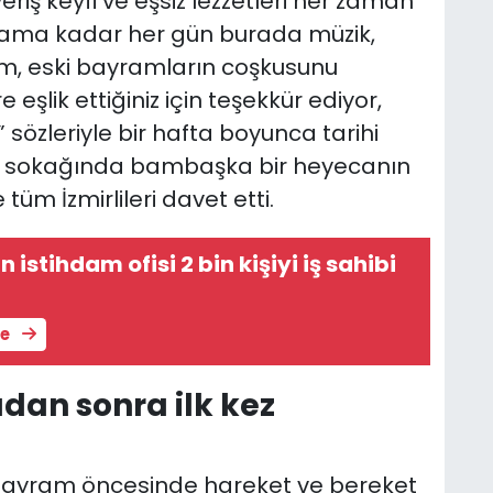
eriş keyfi ve eşsiz lezzetleri her zaman
ayrama kadar her gün burada müzik,
lim, eski bayramların coşkusunu
 eşlik ettiğiniz için teşekkür ediyor,
 sözleriyle bir hafta boyunca tarihi
r sokağında bambaşka bir heyecanın
üm İzmirlileri davet etti.
 istihdam ofisi 2 bin kişiyi iş sahibi
le
dan sonra ilk kez
 bayram öncesinde hareket ve bereket