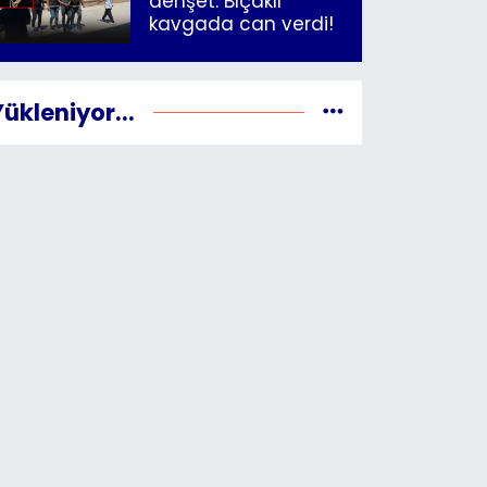
dehşet: Bıçaklı
kavgada can verdi!
Yükleniyor...