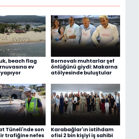
çuk, beach flag
Bornovalı muhtarlar şef
urnuvasına ev
önlüğünü giydi: Makarna
 yapıyor
atölyesinde buluştular
t Tüneli'nde son
Karabağlar'ın istihdam
mir trafiğine nefes
ofisi 2 bin kişiyi iş sahibi