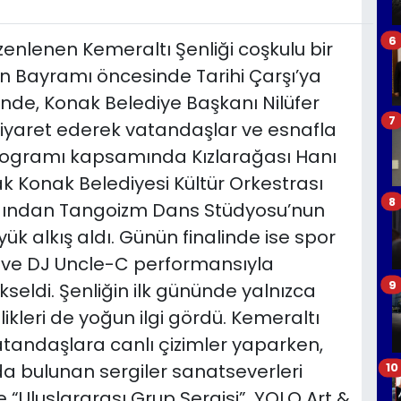
6
enlenen Kemeraltı Şenliği coşkulu bir
an Bayramı öncesinde Tarihi Çarşı’ya
ünde, Konak Belediye Başkanı Nilüfer
7
ı ziyaret ederek vatandaşlar ve esnafla
ş programı kapsamında Kızlarağası Hanı
k Konak Belediyesi Kültür Orkestrası
8
 ardından Tangoizm Dans Stüdyosu’nun
yük alkış aldı. Günün finalinde ise spor
 ve DJ Uncle-C performansıyla
9
seldi. Şenliğin ilk gününde yalnızca
ikleri de yoğun ilgi gördü. Kemeraltı
vatandaşlara canlı çizimler yaparken,
nda bulunan sergiler sanatseverleri
10
de “Uluslararası Grup Sergisi”, YOLO Art &