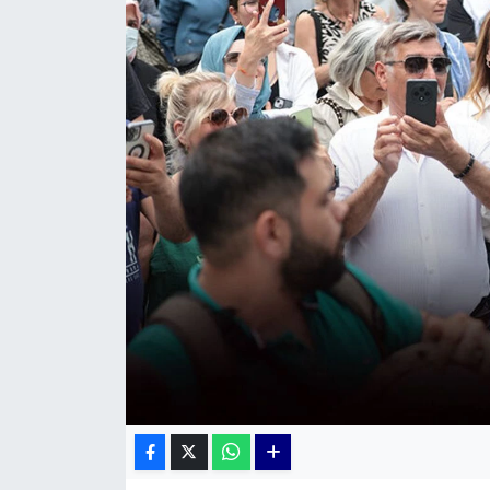
KÜLTÜR SANAT
MAGAZİN
POLİTİKA
SAĞLIK
Siyaset
SPOR
TEKNOLOJİ
Yaşam
YEREL POLİTİKA