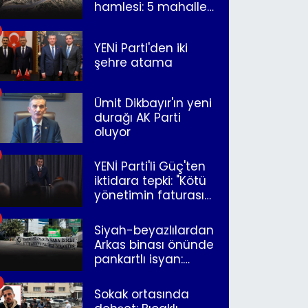
hamlesi: 5 mahalle
merkeze bağlandı
YENİ Parti'den iki
şehre atama
Ümit Dikbayır'ın yeni
durağı AK Parti
oluyor
YENİ Parti'li Güç'ten
iktidara tepki: "Kötü
yönetimin faturasını
Romanlar ödüyor"
Siyah-beyazlılardan
Arkas binası önünde
pankartlı isyan:
"Yazıklar olsun sana
İzmir"
Sokak ortasında