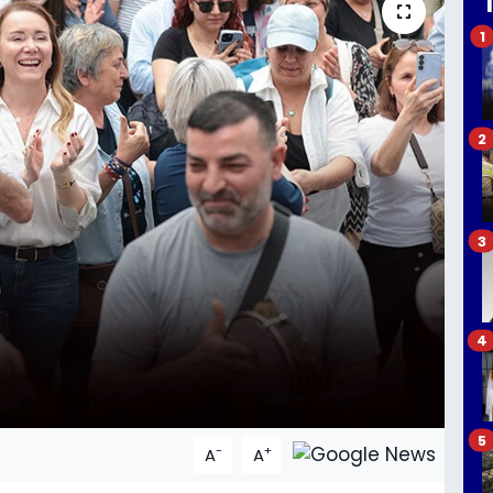
1
2
3
4
5
-
+
A
A