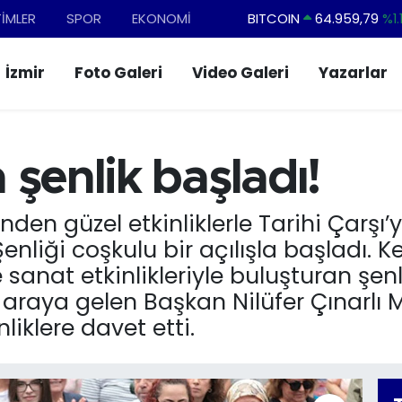
TİMLER
SPOR
EKONOMİ
DOLAR
47,7436
%0.1
EURO
55,2510
%0.3
İzmir
Foto Galeri
Video Galeri
Yazarlar
STERLİN
64,4811
%0.3
GRAM ALTIN
6660.55
%0.0
BİST100
13.779
%-1
şenlik başladı!
BITCOIN
64.959,79
%1.1
inden güzel etkinliklerle Tarihi Çarşı
nliği coşkulu bir açılışla başladı. Ke
sanat etkinlikleriyle buluşturan şen
araya gelen Başkan Nilüfer Çınarlı Mu
liklere davet etti.