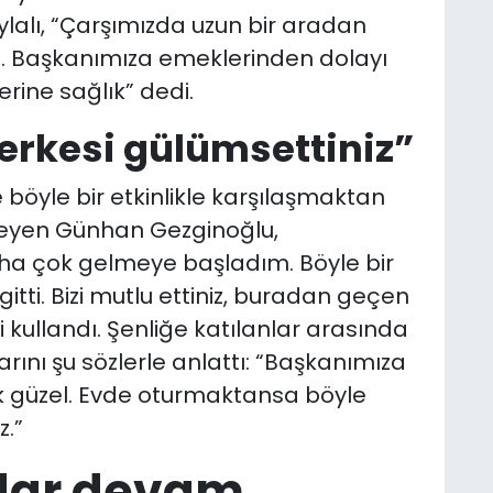
aylalı, “Çarşımızda uzun bir aradan
u. Başkanımıza emeklerinden dolayı
erine sağlık” dedi.
rkesi gülümsettiniz”
 böyle bir etkinlikle karşılaşmaktan
eyen Günhan Gezginoğlu,
a çok gelmeye başladım. Böyle bir
itti. Bizi mutlu ettiniz, buradan geçen
i kullandı. Şenliğe katılanlar arasında
rını şu sözlerle anlattı: “Başkanımıza
ok güzel. Evde oturmaktansa böyle
z.”
dar devam