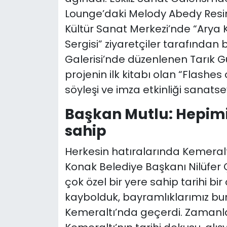
Lounge’daki Melody Abedy Resim
Kültür Sanat Merkezi’nde “Arya 
Sergisi” ziyaretçiler tarafından 
Galerisi’nde düzenlenen Tarık G
projenin ilk kitabı olan “Flashes
söyleşi ve imza etkinliği sanats
Başkan Mutlu: Hepimiz 
sahip
Herkesin hatıralarında Kemeraltı
Konak Belediye Başkanı Nilüfer Ç
çok özel bir yere sahip tarihi b
kaybolduk, bayramlıklarımız bu
Kemeraltı’nda geçerdi. Zamanla