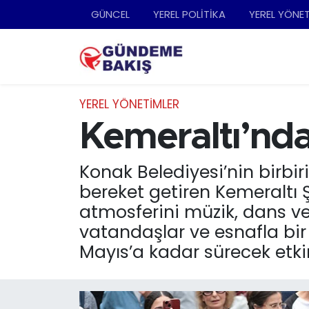
GÜNCEL
YEREL POLİTİKA
YEREL YÖNE
Ankara
Nöbetçi Eczaneler
Bilim Teknoloji
Hava Durumu
YEREL YÖNETİMLER
DÜNYA
Trafik Durumu
Kemeraltı’nda 
EGE
Süper Lig Puan Durumu ve Fikstür
Konak Belediyesi’nin birbir
bereket getiren Kemeraltı Şe
EĞİTİM
Tüm Manşetler
atmosferini müzik, dans ve 
vatandaşlar ve esnafla bir 
EKONOMİ
Son Dakika Haberleri
Mayıs’a kadar sürecek etkin
English News
Haber Arşivi
GÜNCEL