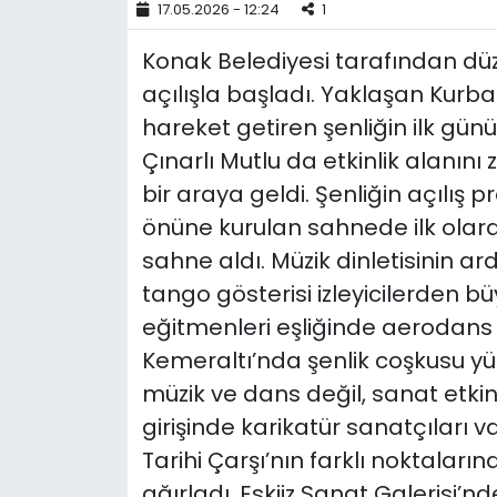
17.05.2026 - 12:24
1
YEREL YÖNETİMLER
Konak Belediyesi tarafından düz
açılışla başladı. Yaklaşan Kurb
Yurt
hareket getiren şenliğin ilk gün
Çınarlı Mutlu da etkinlik alanın
bir araya geldi. Şenliğin açılı
önüne kurulan sahnede ilk olara
sahne aldı. Müzik dinletisinin
tango gösterisi izleyicilerden bü
eğitmenleri eşliğinde aerodans
Kemeraltı’nda şenlik coşkusu yük
müzik ve dans değil, sanat etkinl
girişinde karikatür sanatçıları 
Tarihi Çarşı’nın farklı noktaları
ağırladı. Eskiiz Sanat Galerisi’n