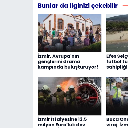
Bunlar da ilginizi çekebilir
İzmir, Avrupa'nın
Efes Sel
gençlerini drama
futbol t
kampında buluşturuyor!
sahipliği
İzmir İtfaiyesine 13,5
Buca Ona
milyon Euro’luk dev
viraj: İz