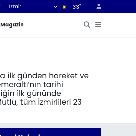
İzmir
°
8
33
2
Magazin
8
3
4
1
’ya ilk günden hareket ve
meraltı’nın tarihi
liğin ilk gününde
tlu, tüm İzmirlileri 23