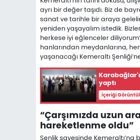
Kemeraltı’nın tarihi dokusu, alışv
ayrı bir değer taşıdı. Biz de b
sanat ve tarihle bir araya gele
yeniden yaşayalım istedik. Bizlere
herkese iyi eğlenceler diliyorum”
hanlarından meydanlarına, he
yaşanacağı Kemeraltı Şenliği’ne t
Karabağlar'ın
yaptı
İçeriği Görüntü
“Çarşımızda uzun ara
hareketlenme oldu”
Şenlik sayesinde Kemeraltı’na