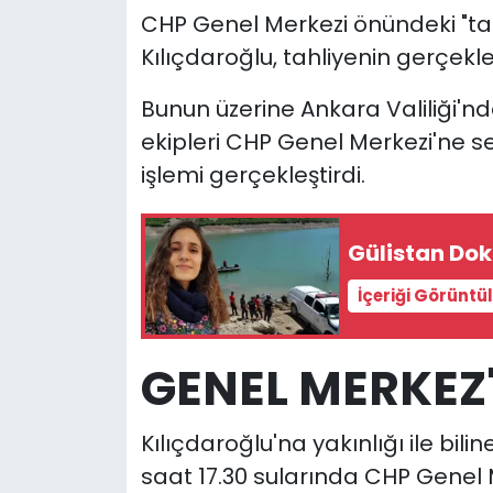
CHP Genel Merkezi önündeki "ta
YEREL YÖNETİMLER
Kılıçdaroğlu, tahliyenin gerçekl
Bunun üzerine Ankara Valiliği'nde
Yurt
ekipleri CHP Genel Merkezi'ne 
işlemi gerçekleştirdi.
Gülistan Dok
İçeriği Görüntü
GENEL MERKEZ'
Kılıçdaroğlu'na yakınlığı ile bil
saat 17.30 sularında CHP Genel 