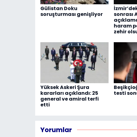
Gülistan Doku
İzmir’de
soruşturması genişliyor
sonrası
açıklam
haram p
zehir ols
Yüksek Askeri Şura
Beşikçio
kararları açıklandı: 25
testi son
general ve amiral terfi
etti
Yorumlar