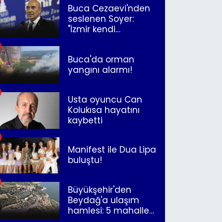
Buca Cezaevi'nden
seslenen Soyer:
"İzmir kendi
kurtuluşunu
müjdeleyecek"
Buca'da orman
yangını alarmı!
Usta oyuncu Can
Kolukısa hayatını
kaybetti
Manifest ile Dua Lipa
buluştu!
Büyükşehir'den
Beydağ'a ulaşım
hamlesi: 5 mahalle
merkeze bağlandı