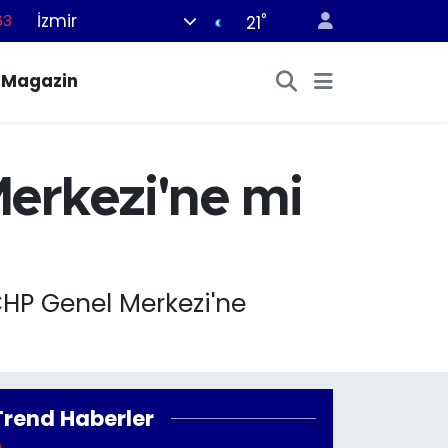
İzmir
°
63
21
16
Magazin
02
07
45
erkezi'ne mi
70
HP Genel Merkezi'ne
Trend Haberler