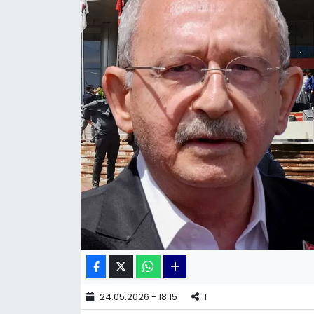
KÜLTÜR SANAT
MAGAZİN
POLİTİKA
SAĞLIK
Siyaset
SPOR
TEKNOLOJİ
Yaşam
24.05.2026 - 18:15
1
YEREL POLİTİKA