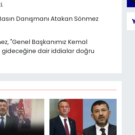
i.
n Basın Danışmanı Atakan Sönmez
mez, "Genel Başkanımız Kemal
 gideceğine dair iddialar doğru