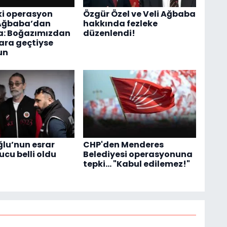
ki operasyon
Özgür Özel ve Veli Ağbaba
 Ağbaba’dan
hakkında fezleke
a: Boğazımızdan
düzenlendi!
ara geçtiyse
un
ğlu’nun esrar
CHP'den Menderes
ucu belli oldu
Belediyesi operasyonuna
tepki... "Kabul edilemez!"