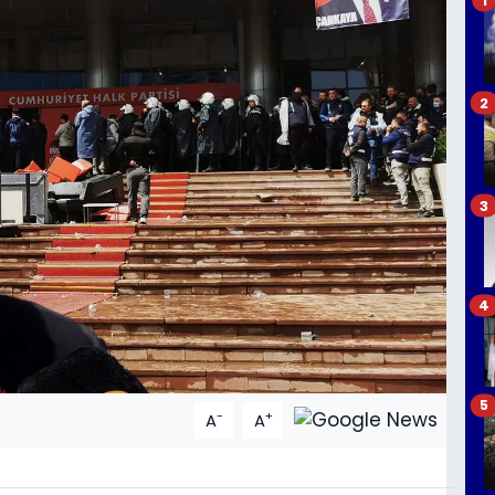
2
3
4
5
-
+
A
A