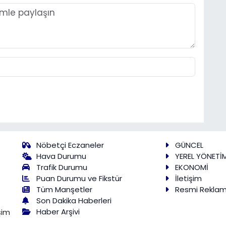
Nöbetçi Eczaneler
GÜNCEL
Hava Durumu
YEREL YÖNETİ
Trafik Durumu
EKONOMİ
Puan Durumu ve Fikstür
İletişim
Tüm Manşetler
Resmi Rekla
Son Dakika Haberleri
Haber Arşivi
şim