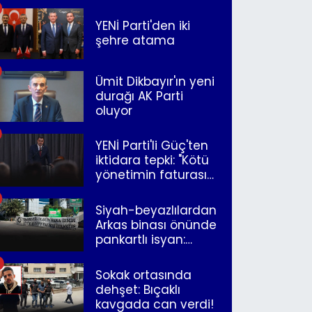
YENİ Parti'den iki
şehre atama
Ümit Dikbayır'ın yeni
durağı AK Parti
oluyor
YENİ Parti'li Güç'ten
iktidara tepki: "Kötü
yönetimin faturasını
Romanlar ödüyor"
Siyah-beyazlılardan
Arkas binası önünde
pankartlı isyan:
"Yazıklar olsun sana
İzmir"
Sokak ortasında
dehşet: Bıçaklı
kavgada can verdi!