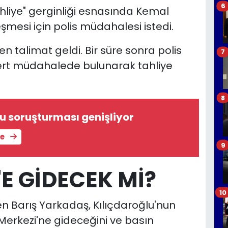
6
hliye" gerginliği esnasında Kemal
eşmesi için polis müdahalesi istedi.
n talimat geldi. Bir süre sonra polis
7
sert müdahalede bulunarak tahliye
8
u soruşturması genişliyor
le
9
E GİDECEK Mİ?
10
inen Barış Yarkadaş, Kılıçdaroğlu'nun
Merkezi'ne gideceğini ve basın