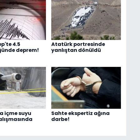
p'te 4.5
Atatürk portresinde
ğünde deprem!
yanlıştan dönüldü
a içme suyu
Sahte ekspertiz ağına
çalışmasında
darbe!