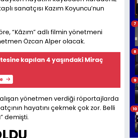
akaplı sanatçısı Kazım Koyuncu’nun
7
öre, “Kâzım” adlı filmin yönetmeni
önetmen Özcan Alper olacak.
8
itesine kapılan 4 yaşındaki Miraç
le
9
çalışan yönetmen verdiği röportajlarda
natçının hayatını çekmek çok zor. Belli
10
 demişti.
OLDU