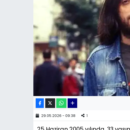
KÜLTÜR SANAT
MAGAZİN
POLİTİKA
SAĞLIK
Siyaset
SPOR
TEKNOLOJİ
Yaşam
29.05.2026 - 09:38
1
25 Haziran 2005 yılında, 33 ya
YEREL POLİTİKA