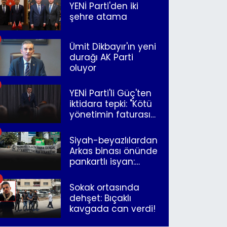
YENİ Parti'den iki
şehre atama
Ümit Dikbayır'ın yeni
durağı AK Parti
oluyor
YENİ Parti'li Güç'ten
iktidara tepki: "Kötü
yönetimin faturasını
Romanlar ödüyor"
Siyah-beyazlılardan
Arkas binası önünde
pankartlı isyan:
"Yazıklar olsun sana
İzmir"
Sokak ortasında
dehşet: Bıçaklı
kavgada can verdi!