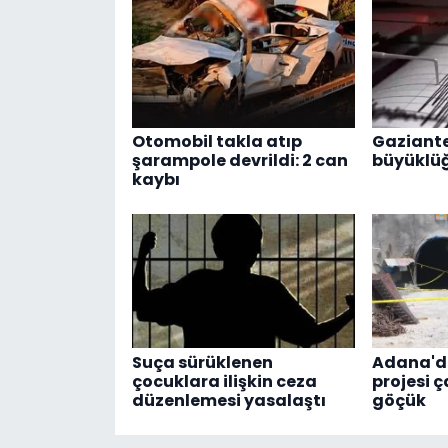
Otomobil takla atıp
Gaziante
şarampole devrildi: 2 can
büyüklü
kaybı
Suça sürüklenen
Adana'd
çocuklara ilişkin ceza
projesi 
düzenlemesi yasalaştı
göçük