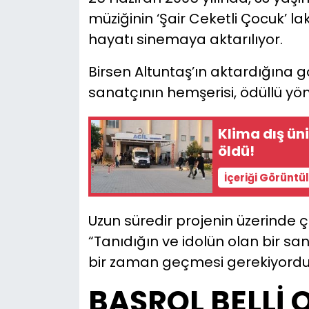
müziğinin ‘Şair Ceketli Çocuk’ l
YEREL YÖNETİMLER
hayatı sinemaya aktarılıyor.
Yurt
Birsen Altuntaş’ın aktardığına g
sanatçının hemşerisi, ödüllü y
Klima dış ün
öldü!
İçeriği Görüntü
Uzun süredir projenin üzerinde 
“Tanıdığın ve idolün olan bir sa
bir zaman geçmesi gerekiyordu”
BAŞROL BELLİ 