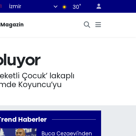
1
İzmir
°
30
8
Magazin
2
8
0
oluyor
4
ketli Çocuk’ lakaplı
ilmde Koyuncu’yu
Trend Haberler
Buca Cezaevi'nden