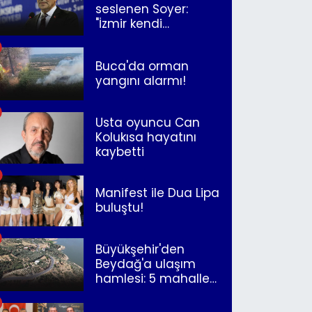
seslenen Soyer:
"İzmir kendi
kurtuluşunu
müjdeleyecek"
Buca'da orman
yangını alarmı!
Usta oyuncu Can
Kolukısa hayatını
kaybetti
Manifest ile Dua Lipa
buluştu!
Büyükşehir'den
Beydağ'a ulaşım
hamlesi: 5 mahalle
merkeze bağlandı